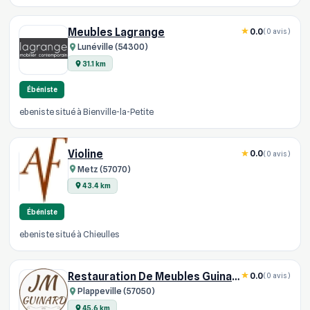
Meubles Lagrange
0.0
(0 avis)
Lunéville (54300)
31.1 km
Ébéniste
ebeniste situé à Bienville-la-Petite
Violine
0.0
(0 avis)
Metz (57070)
43.4 km
Ébéniste
ebeniste situé à Chieulles
Restauration De Meubles Guinard
0.0
(0 avis)
Plappeville (57050)
45.6 km