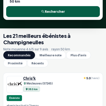
Rechercher
Les 21 meilleurs ébénistes à
Champigneulles
Note moyenne 4.6/5 sur 9 avis
·
rayon 50 km
Recommandés
Meilleure note
Plus d'avis
Proximité
Récents
Chris’k
5.0
(1 avis)
Mécleuves (57245)
38.5 km
Ébéniste
ebeniste situé à Chesny