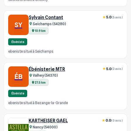
Sylvain Contant
5.0
(5 avis)
SY
Seichamps (54280)
10.9 km
Ébéniste
ebeniste situé à Seichamps
Ébénisterie MTR
5.0
(2 avis)
ÉB
Valhey (54370)
27.5 km
Ébéniste
ebeniste situé à Bezange-la-Grande
KARTHEISER GAEL
0.0
(0 avis)
Nancy (54000)