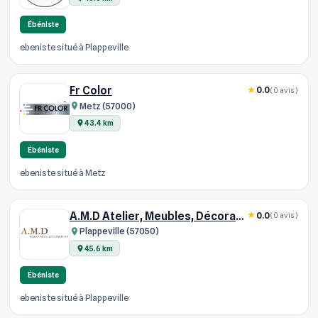
Ébéniste
ebeniste situé à Plappeville
Fr Color
0.0
(0 avis)
Metz (57000)
43.4 km
Ébéniste
ebeniste situé à Metz
A.M.D Atelier, Meubles, Décoration
0.0
(0 avis)
Plappeville (57050)
45.6 km
Ébéniste
ebeniste situé à Plappeville