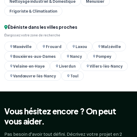
Nettoyage industriel & Domestique
Menuisier
Frigoriste & Climatisation
Ébéniste dans les villes proches
Élargissez votre zone de recherche
Maxéville
Frouard
Laxou
Malzéville
Bouxières-aux-Dames
Nancy
Pompey
Velaine-en-Haye
Liverdun
Villers-lès-Nancy
Vandœuvre-lès-Nancy
Toul
Vous hésitez encore ? On peut
vous aider.
Pas besoin d'avoir tout défini. Décrivez votre projet en 2