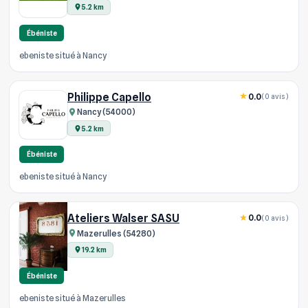
5.2 km
Ébéniste
ebeniste situé à Nancy
Philippe Capello
0.0
(0 avis)
Nancy (54000)
5.2 km
Ébéniste
ebeniste situé à Nancy
Ateliers Walser SASU
0.0
(0 avis)
Mazerulles (54280)
19.2 km
Ébéniste
ebeniste situé à Mazerulles