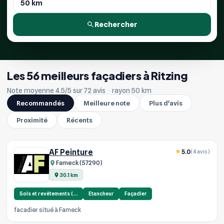
Rechercher
Les 56 meilleurs façadiers à Ritzing
Note moyenne 4.5/5 sur 72 avis
·
rayon 50 km
Recommandés
Meilleure note
Plus d'avis
Proximité
Récents
AF Peinture
5.0
(4 avis)
Fameck (57290)
30.1 km
Sols et revêtements (…
Etancheur
Façadier
facadier situé à Fameck