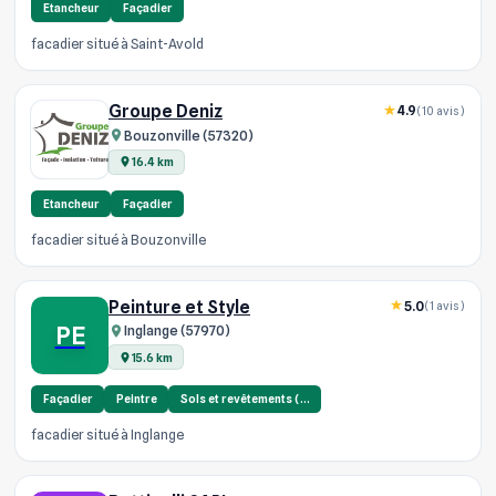
Etancheur
Façadier
facadier situé à Saint-Avold
Groupe Deniz
4.9
(10 avis)
Bouzonville (57320)
16.4 km
Etancheur
Façadier
facadier situé à Bouzonville
Peinture et Style
5.0
(1 avis)
PE
Inglange (57970)
15.6 km
Façadier
Peintre
Sols et revêtements (…
facadier situé à Inglange