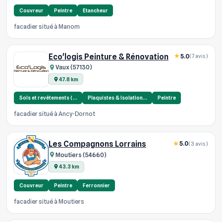
Couvreur
Peintre
Etancheur
facadier situé à Manom
Eco'logis Peinture & Rénovation
5.0
(7 avis)
Vaux (57130)
47.8 km
Sols et revêtements (…
Plaquistes & Isolation…
Peintre
facadier situé à Ancy-Dornot
Les Compagnons Lorrains
5.0
(3 avis)
Moutiers (54660)
43.3 km
Couvreur
Peintre
Ferronnier
facadier situé à Moutiers