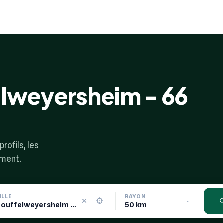
elweyersheim - 66
rofils, les
ement.
ILLE
RAYON