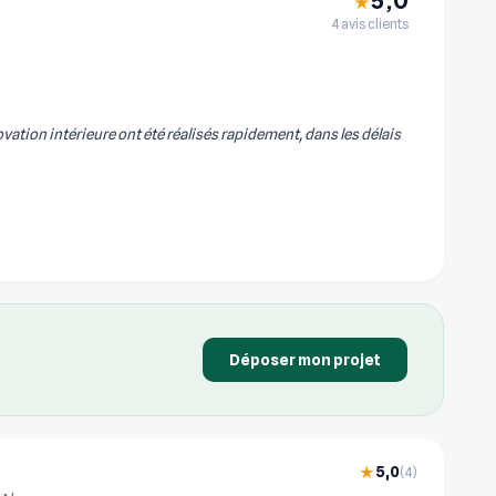
★
4 avis clients
vation intérieure ont été réalisés rapidement, dans les délais
Déposer mon projet
5,0
★
(4)