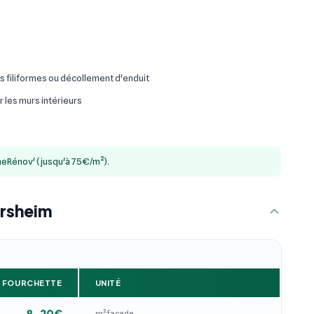
es filiformes ou décollement d'enduit
r les murs intérieurs
imeRénov' (jusqu'à 75€/m²).
ersheim
FOURCHETTE
UNITÉ
8–20€
m² façade