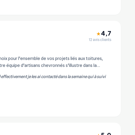
4,7
★
12 avis clients
x pour l’ensemble de vos projets liés aux toitures,
re équipe d’artisans chevronnés s’illustre dans la
) effectivement je les ai contacté dans la semaine qui à suivi
5,0