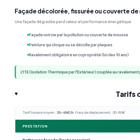
Façade décolorée, fissurée ou couverte de
Une façade dégradée perd valeur et performance énergétique
Façade noircie par la pollution ou couverte de mousse
Peinture qui cloque ou se décolle par plaques
Ravalement obligatoire en copropriété (loi des 10 ans)
L'ITE (Isolation Thermique par l'Extérieur) couplée au ravalemen
Tarifs
Tarif horaire moyen :
35–65€/h
· Frais de déplacement : 30-80€
PRESTATION
Nettoyage façade (haute pression)