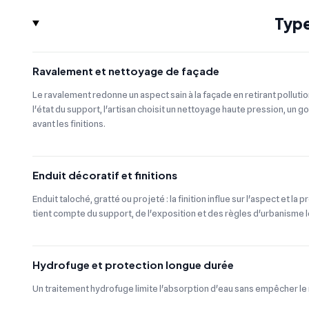
Type
Ravalement et nettoyage de façade
Le ravalement redonne un aspect sain à la façade en retirant polluti
l'état du support, l'artisan choisit un nettoyage haute pression, un
avant les finitions.
Enduit décoratif et finitions
Enduit taloché, gratté ou projeté : la finition influe sur l'aspect et la 
tient compte du support, de l'exposition et des règles d'urbanisme l
Hydrofuge et protection longue durée
Un traitement hydrofuge limite l'absorption d'eau sans empêcher le m