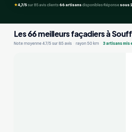
★
4,7/5
sur 85 avis clients
66 artisans
disponibles
Réponse
sous 
Les 66 meilleurs façadiers à Sou
+2
Note moyenne 4.7/5 sur 85 avis
·
rayon 50 km
·
3 artisans mis 
Vérifié