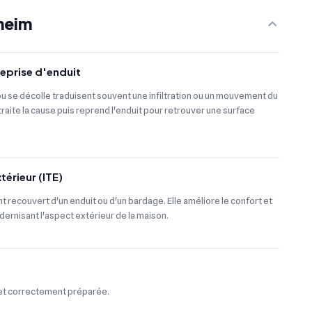
heim
reprise d'enduit
ou se décolle traduisent souvent une infiltration ou un mouvement du
, traite la cause puis reprend l'enduit pour retrouver une surface
térieur (ITE)
nt recouvert d'un enduit ou d'un bardage. Elle améliore le confort et
dernisant l'aspect extérieur de la maison.
e et correctement préparée.