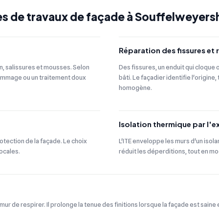
s de travaux de façade à Souffelweyers
Réparation des fissures et 
on, salissures et mousses. Selon
Des fissures, un enduit qui cloque 
 gommage ou un traitement doux
bâti. Le façadier identifie l'origine
homogène.
Isolation thermique par l'ex
protection de la façade. Le choix
L'ITE enveloppe les murs d'un isola
ocales.
réduit les déperditions, tout en mo
ur de respirer. Il prolonge la tenue des finitions lorsque la façade est sain