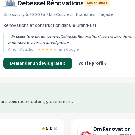
Debessel Rénovations
Mis en avant
Strasbourg (67000)
à 7 km
Couvreur · Etancheur · Façadier
Rénovations et construction dans le Grand-Est
« Excellente expérience avec Debessel Rénovation ! Les travaux de réno
annoncés et avec un grand pro... »
Alison Mouchon ·
★★★★★
· avis Google
Demander un devis gratuit
Voir le profil
→
isans vous recontactent, gratuitement.
Dm Renovation
5,0
★
(5)