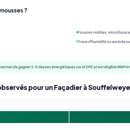
 mousses ?
Fissures visibles, microfissur
Trace d'humidité ou auréole su
t permet de gagner 2-3 classes énergétiques sur le DPE et est éligible MaPr
 observés pour un Façadier à Souffelwey