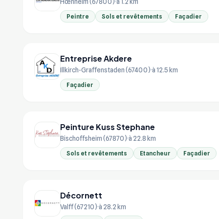
Hœnheim (67800)
à 1.2 km
Peintre
Sols et revêtements
Façadier
Entreprise Akdere
Illkirch-Graffenstaden (67400)
à 12.5 km
Façadier
Peinture Kuss Stephane
Bischoffsheim (67870)
à 22.8 km
Sols et revêtements
Etancheur
Façadier
Décornett
Valff (67210)
à 28.2 km