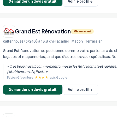
Demander un devis gratuit
Voir le profil
→
Grand Est Rénovation
Mis en avant
Kaltenhouse (67240)
à 18.8 km
Façadier · Maçon · Terrassier
Grand Est Rénovation se positionne comme votre partenaire de choi
façades et maçonneries, ainsi que d’autres travaux spécialisés. Not
réalisation de constructi...
« Très beau travail, comme mentionné sur le site ( réactivité et rapidité
j'ai obtenu un rdv, il est... »
Fabien Gfpeinture ·
★★★★
· avis Google
Demander un devis gratuit
Voir le profil
→