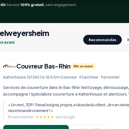
24h
Service
100% gratuit
, sans engagement
ffelweyersheim
Recommandés
en avant
Couvreur Bas-Rhin
Mis en avant
Kaltenhouse (67240)
à 18.8 km
Couvreur · Etancheur · Ferronnier
Services de couverture dans le Bas-Rhin Nettoyage, démoussage, p
accompagne ! Spécialiste couverture à Kaltenhouse et alentours. 
« Un mot , TOP ! Travail soigné, propre, a l écoute du client . Je n en rev
recommande vivement ! »
florent mischler ·
★★★★★
· avis Google