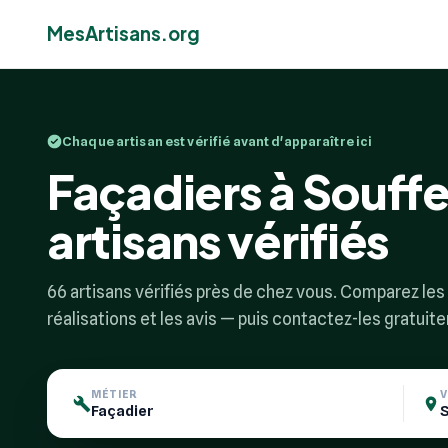
MesArtisans.org
Chaque artisan est vérifié avant d'apparaître ici
Façadiers à Souff
artisans vérifiés
66 artisans vérifiés près de chez vous. Comparez les p
réalisations et les avis — puis contactez-les gratuit
MÉTIER
V