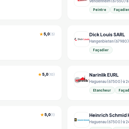
Vendenheim (67550)
à
Peintre
Façadie
Dick Louis SARL
5,0
★
(3)
Hangenbieten (67980)
Façadier
Narinlik EURL
5,0
★
(10)
Haguenau (67500)
à 2
Etancheur
Façad
Heinrich Schmid
5,0
★
(1)
Haguenau (67500)
à 2