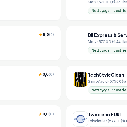
Metz (57000)
à 44.1 k
Nettoyage industrie
Bil Express & Ser
5,0
★
(2)
BI
Metz (57000)
à 44.1 k
Nettoyage industrie
TechStyleClean
0,0
★
(0)
Saint-Avold (57500)
à
Nettoyage industrie
Twoclean EURL
0,0
★
(0)
Folschviller (57730)
à 