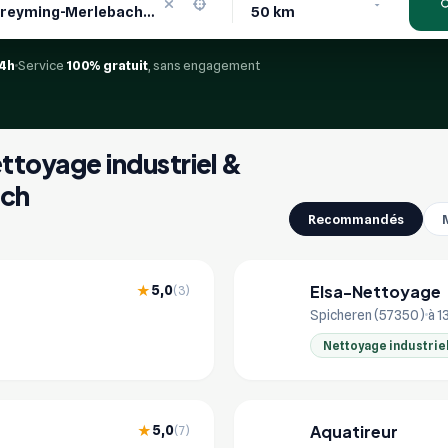
4h
Service
100% gratuit
, sans engagement
ettoyage industriel &
ach
Recommandés
Elsa-Nettoyage
5,0
★
(3)
EL
Spicheren (57350)
à 1
Nettoyage industrie
Aquatireur
5,0
★
(7)
AQ