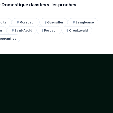
& Domestique dans les villes proches
ôpital
Morsbach
Guenviller
Seingbouse
er
Saint-Avold
Forbach
Creutzwald
eguemines