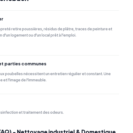
er
preté retire poussières, résidus de plâtre, traces de peinture et
on d'un logement ou d'un local prêt à l'emploi.
 et parties communes
aux poubelles nécessitent un entretien régulier et constant. Une
ne et l'image de l'immeuble.
ésinfection et traitement des odeurs.
(FAQ) - Nettoyage industriel & Domestique