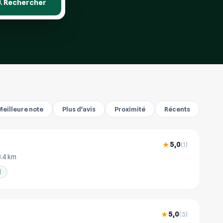
Rechercher
Meilleure note
Plus d'avis
Proximité
Récents
5,0
★
(1)
3.4 km
l
5,0
★
(3)