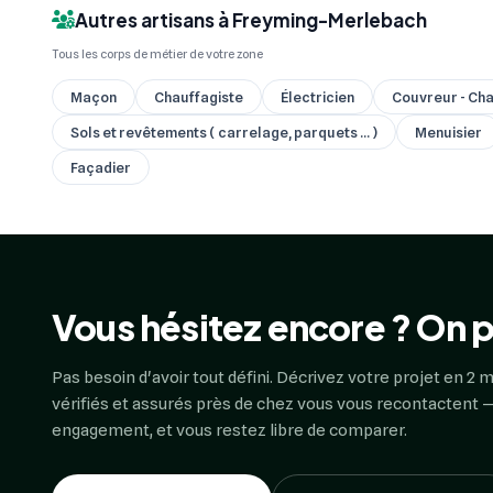
Autres artisans à Freyming-Merlebach
Tous les corps de métier de votre zone
Maçon
Chauffagiste
Électricien
Couvreur - Cha
Sols et revêtements ( carrelage, parquets ... )
Menuisier
Façadier
Vous hésitez encore ? On p
Pas besoin d'avoir tout défini. Décrivez votre projet en 2 m
vérifiés et assurés près de chez vous vous recontactent —
engagement, et vous restez libre de comparer.