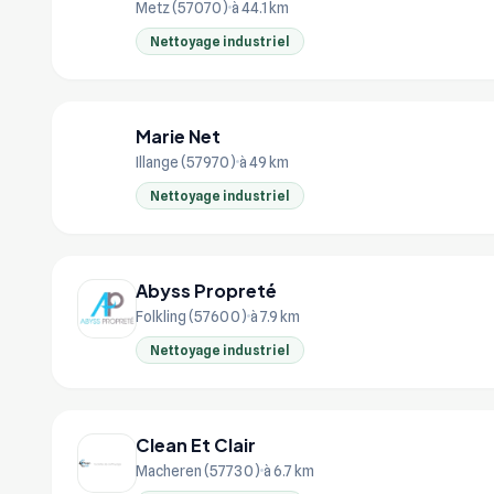
Metz (57070)
à 44.1 km
Nettoyage industriel
Marie Net
MA
Illange (57970)
à 49 km
Nettoyage industriel
Abyss Propreté
Folkling (57600)
à 7.9 km
Nettoyage industriel
Clean Et Clair
Macheren (57730)
à 6.7 km