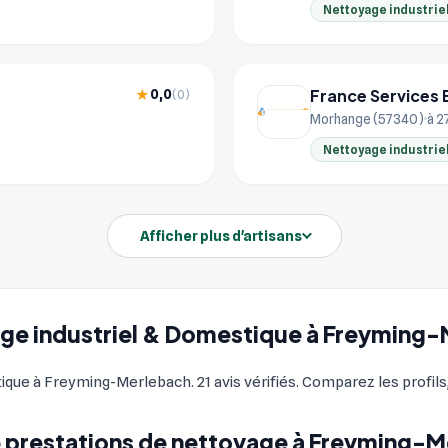
Nettoyage industrie
France Services 
0,0
★
(0)
Morhange (57340)
à 2
Nettoyage industrie
Afficher plus d'artisans
yage industriel & Domestique à Freyming
que à Freyming-Merlebach. 21 avis vérifiés. Comparez les profils,
 prestations de nettoyage à Freyming-