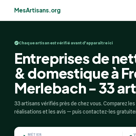
MesArtisans.org
Chaque artisan est vérifié avant d'apparaître ici
Entreprises de net
& domestique à F
Merlebach - 33 art
33 artisans vérifiés près de chez vous. Comparez les p
réalisations et les avis — puis contactez-les gratuit
MÉTIER
V