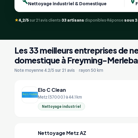
★
4,2/5
sur 21 avis clients
33 artisans
disponibles
Réponse
sous 2
Les 33 meilleurs entreprises de n
domestique à Freyming-Merleb
Note moyenne 4.2/5 sur 21 avis
·
rayon 50 km
Elo C Clean
Metz (57000)
à 44.1 km
Nettoyage industriel
Nettoyage Metz AZ
NE