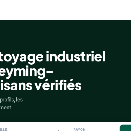
toyage industriel
reyming-
isans vérifiés
rofils, les
ement.
ILLE
RAYON