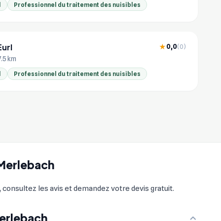
l
Professionnel du traitement des nuisibles
Eurl
0,0
★
(0)
7.5 km
l
Professionnel du traitement des nuisibles
-Merlebach
 consultez les avis et demandez votre devis gratuit.
Merlebach