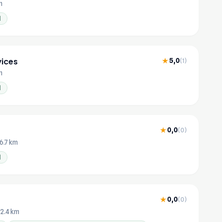
m
l
vices
5,0
★
(1)
m
l
0,0
★
(0)
 6.7 km
l
0,0
★
(0)
12.4 km