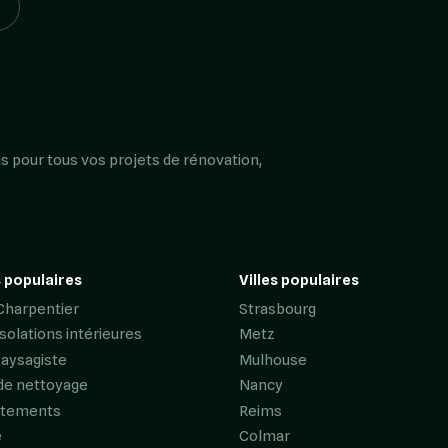
s pour tous vos projets de rénovation,
 populaires
Villes populaires
Charpentier
Strasbourg
Isolations intérieures
Metz
Paysagiste
Mulhouse
de nettoyage
Nancy
êtements
Reims
e
Colmar