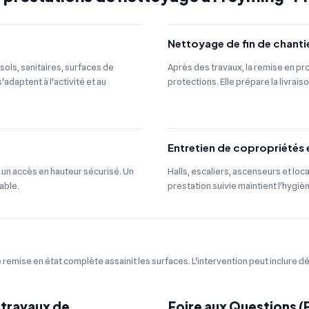
Nettoyage de fin de chanti
sols, sanitaires, surfaces de
Après des travaux, la remise en pro
adaptent à l'activité et au
protections. Elle prépare la livrais
Entretien de copropriétés
 un accès en hauteur sécurisé. Un
Halls, escaliers, ascenseurs et loc
able.
prestation suivie maintient l'hygiè
remise en état complète assainit les surfaces. L'intervention peut inclure d
 travaux de
Foire aux Questions 