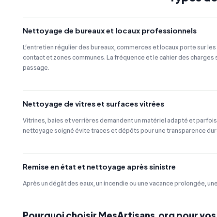
Nettoyage de bureaux et locaux professionnels
L'entretien régulier des bureaux, commerces et locaux porte sur les 
contact et zones communes. La fréquence et le cahier des charges s'
passage.
Nettoyage de vitres et surfaces vitrées
Vitrines, baies et verrières demandent un matériel adapté et parfois
nettoyage soigné évite traces et dépôts pour une transparence dur
Remise en état et nettoyage après sinistre
Après un dégât des eaux, un incendie ou une vacance prolongée, une 
Pourquoi choisir MesArtisans.org pour vos