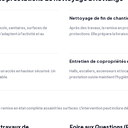
Nettoyage de fin de chanti
sols, sanitaires, surfaces de
Après des travaux, la remise en pro
adaptent à l'activité et au
protections. Elle prépare la livrais
Entretien de copropriétés
 un accès en hauteur sécurisé. Un
Halls, escaliers, ascenseurs et loc
able.
prestation suivie maintient l'hygiè
remise en état complète assainit les surfaces. L'intervention peut inclure d
 travaux de
Foire aux Questions 