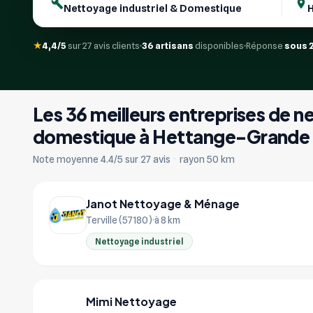
★
4,4/5
sur 27 avis clients
36 artisans
disponibles
Réponse
sous 
Les 36 meilleurs entreprises de n
domestique à Hettange-Grande
Note moyenne 4.4/5 sur 27 avis
·
rayon 50 km
Janot Nettoyage & Ménage
Terville (57180)
à 8 km
Nettoyage industriel
Mimi Nettoyage
MI