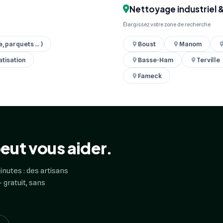
Nettoyage industriel 
Élargissez votre zone de recherche
 parquets ... )
Boust
Manom
atisation
Basse-Ham
Terville
Fameck
eut vous aider.
inutes : des artisans
 gratuit, sans