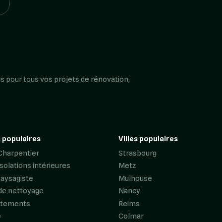
s pour tous vos projets de rénovation,
 populaires
Villes populaires
Charpentier
Strasbourg
Isolations intérieures
Metz
Paysagiste
Mulhouse
de nettoyage
Nancy
êtements
Reims
e
Colmar