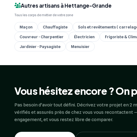
Autres artisans à Hettange-Grande
Tous les corps de métier de votre zone
Maçon
Chauffagiste
Sols et revêtements ( carrelage,
Couvreur - Charpentier
Électricien
Frigoriste & Clim
Jardinier - Paysagiste
Menuisier
Vous hésitez encore ? On p
Pas besoin d'avoir tout défini. Décrivez votre projet en 2 m
vérifiés et assurés près de chez vous vous recontactent —
engagement, et vous restez libre de comparer.