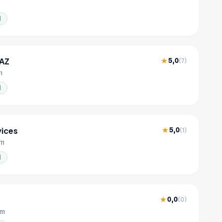
l
 AZ
5,0
★
(7)
m
l
vices
5,0
★
(1)
km
l
0,0
★
(0)
km