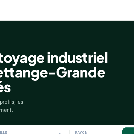
toyage industriel
Hettange-Grande
és
rofils, les
ement.
ILLE
RAYON