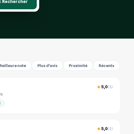
Rechercher
Meilleure note
Plus d'avis
Proximité
Récents
5,0
★
(3)
km
l
5,0
★
(2)