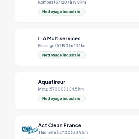
Rombas (57120)
à 19.8 km
Nettoyage industriel
L.A Multiservices
L.
Florange (57190)
à 10.1 km
Nettoyage industriel
Aquatireur
AQ
Metz (57000)
à 34.5 km
Nettoyage industriel
Act Clean France
Thionville (57100)
à 4.9 km