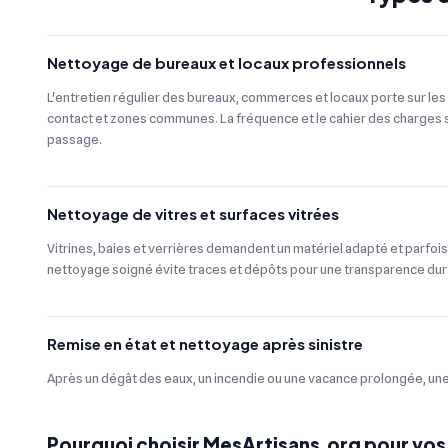
Nettoyage de bureaux et locaux professionnels
L'entretien régulier des bureaux, commerces et locaux porte sur les 
contact et zones communes. La fréquence et le cahier des charges s'
passage.
Nettoyage de vitres et surfaces vitrées
Vitrines, baies et verrières demandent un matériel adapté et parfois
nettoyage soigné évite traces et dépôts pour une transparence dur
Remise en état et nettoyage après sinistre
Après un dégât des eaux, un incendie ou une vacance prolongée, une 
Pourquoi choisir MesArtisans.org pour vos