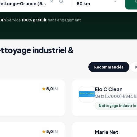
24h
Service
100% gratuit
, sans engagement
ettoyage industriel &
Recommandés
Elo C Clean
5,0
★
(3)
Metz (57000)
à 34.5 
Nettoyage industrie
Marie Net
5,0
★
(3)
MA