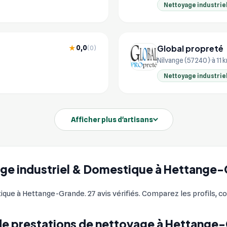
Nettoyage industrie
Global propreté
0,0
★
(0)
Nilvange (57240)
à 11 
Nettoyage industrie
Afficher plus d'artisans
yage industriel & Domestique à Hettange
que à Hettange-Grande. 27 avis vérifiés. Comparez les profils, co
de prestations de nettoyage à Hettange