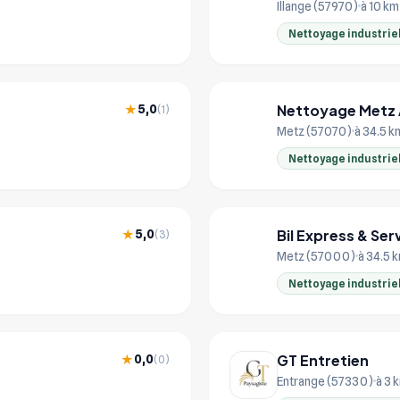
Illange (57970)
à 10 km
Nettoyage industrie
Nettoyage Metz
5,0
★
(1)
NE
Metz (57070)
à 34.5 k
Nettoyage industrie
Bil Express & Ser
5,0
★
(3)
BI
Metz (57000)
à 34.5 
Nettoyage industrie
GT Entretien
0,0
★
(0)
Entrange (57330)
à 3 