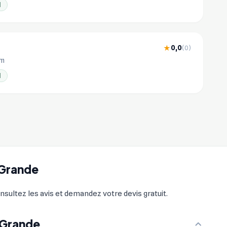
l
0,0
★
(0)
km
l
-Grande
nsultez les avis et demandez votre devis gratuit.
-Grande