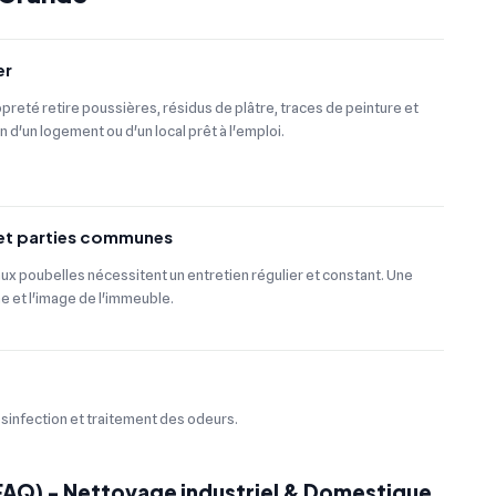
er
preté retire poussières, résidus de plâtre, traces de peinture et
on d'un logement ou d'un local prêt à l'emploi.
 et parties communes
aux poubelles nécessitent un entretien régulier et constant. Une
ne et l'image de l'immeuble.
ésinfection et traitement des odeurs.
(FAQ) - Nettoyage industriel & Domestique