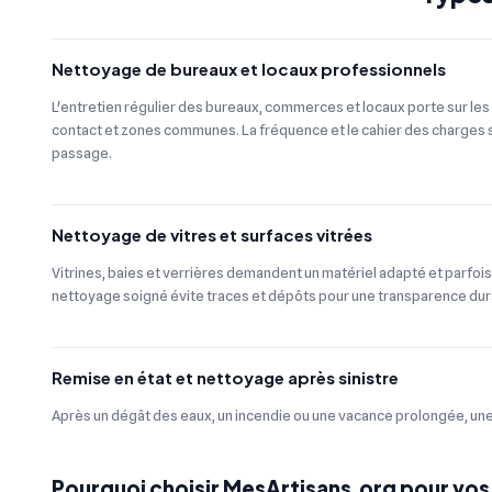
Nettoyage de bureaux et locaux professionnels
L'entretien régulier des bureaux, commerces et locaux porte sur les 
contact et zones communes. La fréquence et le cahier des charges s'
passage.
Nettoyage de vitres et surfaces vitrées
Vitrines, baies et verrières demandent un matériel adapté et parfois
nettoyage soigné évite traces et dépôts pour une transparence dur
Remise en état et nettoyage après sinistre
Après un dégât des eaux, un incendie ou une vacance prolongée, une 
Pourquoi choisir MesArtisans.org pour vos