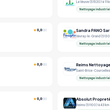
La Veuve (51520)
à 11 
Nettoyage industrie
Sandra PANO Sar
0,0
★
(0)
Vavray-le-Grand (513
Nettoyage industrie
Reims Nettoyag
0,0
★
(0)
Saint-Brice-Courcelle
Nettoyage industrie
Absolut Propret
0,0
★
(0)
Reims (51100)
à 43 km