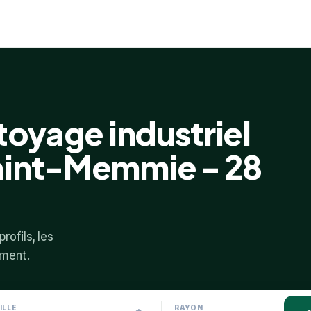
toyage industriel
aint-Memmie - 28
rofils, les
ement.
ILLE
RAYON