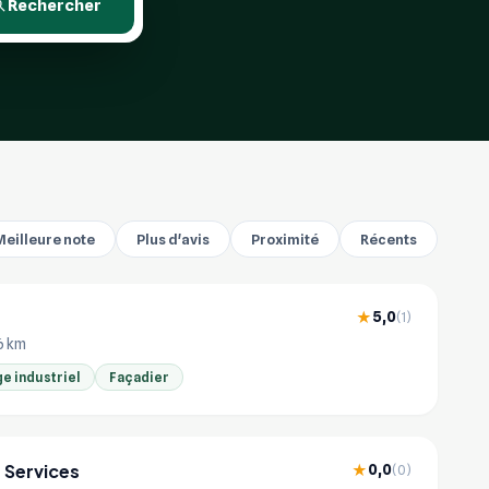
Rechercher
Meilleure note
Plus d'avis
Proximité
Récents
5,0
★
(1)
6 km
e industriel
Façadier
 Services
0,0
★
(0)