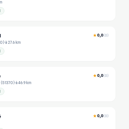
km
l
l
0,0
★
(0)
00)
à 27.6 km
l
e
0,0
★
(0)
s (51370)
à 46.9 km
l
é
0,0
★
(0)