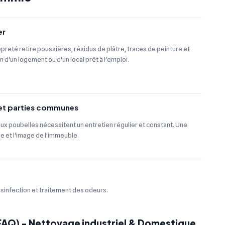
er
preté retire poussières, résidus de plâtre, traces de peinture et
on d'un logement ou d'un local prêt à l'emploi.
 et parties communes
aux poubelles nécessitent un entretien régulier et constant. Une
ne et l'image de l'immeuble.
ésinfection et traitement des odeurs.
(FAQ) - Nettoyage industriel & Domestique