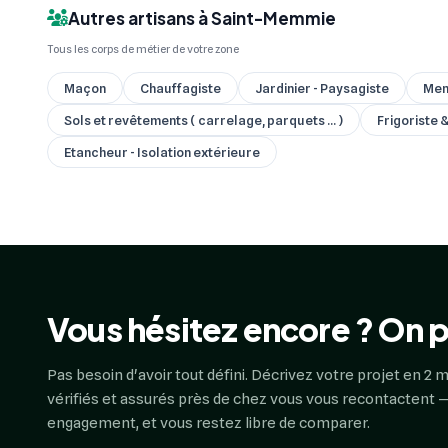
Autres artisans à Saint-Memmie
Tous les corps de métier de votre zone
Maçon
Chauffagiste
Jardinier - Paysagiste
Men
Sols et revêtements ( carrelage, parquets ... )
Frigoriste 
Etancheur - Isolation extérieure
Vous hésitez encore ? On p
Pas besoin d'avoir tout défini. Décrivez votre projet en 2 m
vérifiés et assurés près de chez vous vous recontactent —
engagement, et vous restez libre de comparer.