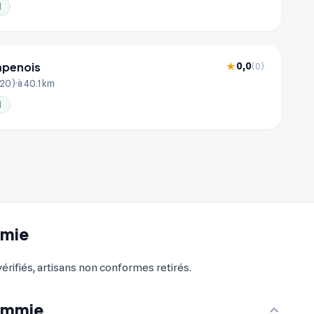
l
penois
0,0
★
(0)
420)
à 40.1 km
l
mmie
érifiés, artisans non conformes retirés.
Memmie