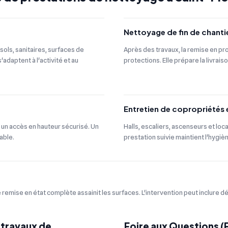
Nettoyage de fin de chanti
sols, sanitaires, surfaces de
Après des travaux, la remise en pro
adaptent à l'activité et au
protections. Elle prépare la livrais
Entretien de copropriétés
 un accès en hauteur sécurisé. Un
Halls, escaliers, ascenseurs et loc
able.
prestation suivie maintient l'hygiè
remise en état complète assainit les surfaces. L'intervention peut inclure d
 travaux de
Foire aux Questions 