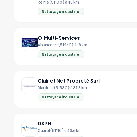
Reims (51100)
à 43 km
Nettoyage industriel
O'Multi-Services
Ablancourt (51240)
à 18 km
Nettoyage industriel
Clair et Net Propreté Sarl
Mardeuil (51530)
à 37.8 km
Nettoyage industriel
DSPN
Caurel (51110)
à 43.6 km