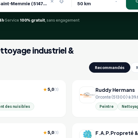
4h
Service
100% gratuit
, sans engagement
ettoyage industriel &
Recommandés
Ruddy Hermans
5,0
★
(1)
Orconte (51300)
à 39.
nt des nuisibles
Peintre
Nettoyag
F.A.P.Propreté &
5,0
★
(1)