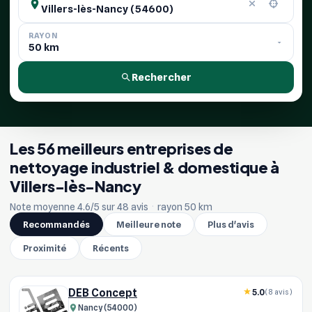
RAYON
Rechercher
Les 56 meilleurs entreprises de
nettoyage industriel & domestique à
Villers-lès-Nancy
Note moyenne 4.6/5 sur 48 avis
·
rayon 50 km
Recommandés
Meilleure note
Plus d'avis
Proximité
Récents
DEB Concept
5.0
(8 avis)
Nancy (54000)