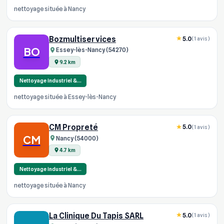
nettoyage située à Nancy
Bozmultiservices
5.0
(1 avis)
BO
Essey-lès-Nancy (54270)
9.2 km
Nettoyage industriel &…
nettoyage située à Essey-lès-Nancy
CM Propreté
5.0
(1 avis)
CM
Nancy (54000)
4.7 km
Nettoyage industriel &…
nettoyage située à Nancy
La Clinique Du Tapis SARL
5.0
(1 avis)