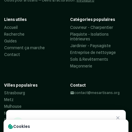
Outils pour artisans — Devis & facturation :
Invoxa.pro
Liens utiles
Catégories populaires
Accueil
Couvreur - Charpentier
Recherche
Plaquiste - Isolations
intérieures
Guides
Jardinier - Paysagiste
Comment ça marche
Entreprise de nettoyage
Contact
Sols & Revêtements
Maçonnerie
Villes populaires
Contact
Strasbourg
contact@mesartisans.org
Metz
Mulhouse
Nancy
Reims
Besoin d'un
artisan ?
Cookies
Colmar