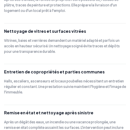
plâtre, traces de peinture et protections. Elle prépare la livraison d'un
logement ou d'un local prêt à l'emploi.
Nettoyage de vitres et surfaces vitrées
Vitrines, baies et verrières demandent un matériel adapté et parfois un
accès en hauteur sécurisé. Un nettoyage soigné évite traces et dépôts
pour une transparence durable.
Entretien de copropriétés et parties communes
Halls, escaliers, ascenseurs et locaux poubelles nécessitent un entretien
régulier et constant. Une prestation suivie maintient l'hygiène et l'image de
l'immeuble.
Remise en état et nettoyage après sinistre
Après un dégât des eaux, un incendie ou une vacance prolongée, une
remise en état complète assainit les surfaces. L'intervention peut inclure