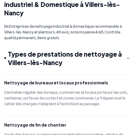
industriel & Domestique à Villers-lès-
Nancy
56 Entreprises de nettoyage industriel & domestique recommandés à
Villers-lès-Nancy et alentours. 48 avis, note moyenne 4.6/5. Contrôle
qualité permanent, devis gratuit.
Types de prestations de nettoyage à
Villers-lès-Nancy
Nettoyage de bureaux et locaux professionnels
L'entretien régulier des bureaux, commerces et locaux porte sur les sols,
sanitaires, surfaces de contact et zones communes. La fréquence et le
cahier des charges s'adaptent à l'activité et au passage.
Nettoyage de fin de chantier
Après des travaux, la remise en propreté retire poussières, résidus de