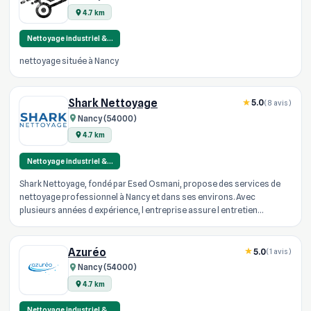
4.7 km
Nettoyage industriel &…
nettoyage située à Nancy
Shark Nettoyage
5.0
(8 avis)
Nancy (54000)
4.7 km
Nettoyage industriel &…
Shark Nettoyage, fondé par Esed Osmani, propose des services de
nettoyage professionnel à Nancy et dans ses environs. Avec
plusieurs années d expérience, l entreprise assure l entretien
complet de bur...
Azuréo
5.0
(1 avis)
Nancy (54000)
4.7 km
Nettoyage industriel &…