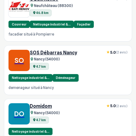
Neufchâteau (88300)
46.8 km
Couvreur
Nettoyage industriel &…
Façadier
facadier situé à Pompierre
SOS Débarras Nancy
5.0
(2 avis)
SO
Nancy (54000)
4.7 km
Nettoyage industriel &…
Déménageur
demenageur situé à Nancy
Domidom
5.0
(2 avis)
DO
Nancy (54000)
4.7 km
Nettoyage industriel &…