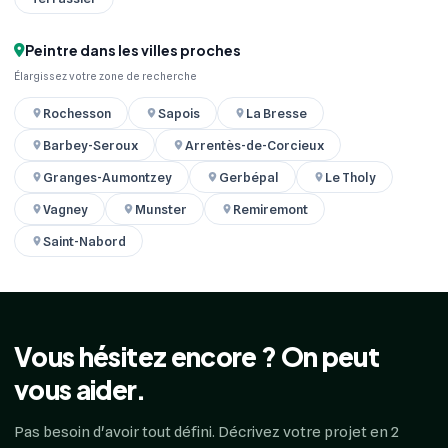
Peintre dans les villes proches
Élargissez votre zone de recherche
Rochesson
Sapois
La Bresse
Barbey-Seroux
Arrentès-de-Corcieux
Granges-Aumontzey
Gerbépal
Le Tholy
Vagney
Munster
Remiremont
Saint-Nabord
Vous hésitez encore ? On peut
vous aider.
Pas besoin d'avoir tout défini. Décrivez votre projet en 2