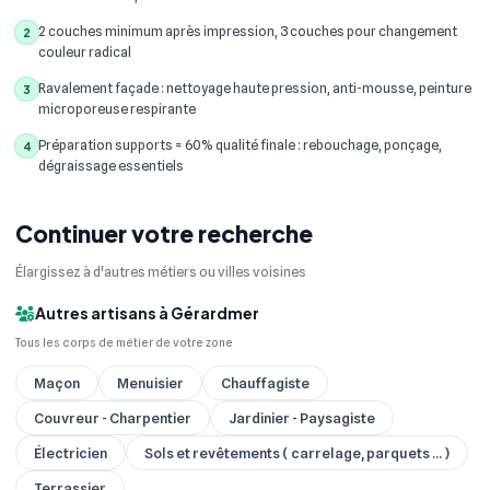
2 couches minimum après impression, 3 couches pour changement
2
couleur radical
Ravalement façade : nettoyage haute pression, anti-mousse, peinture
3
microporeuse respirante
Préparation supports = 60% qualité finale : rebouchage, ponçage,
4
dégraissage essentiels
Continuer votre recherche
Élargissez à d'autres métiers ou villes voisines
Autres artisans à Gérardmer
Tous les corps de métier de votre zone
Maçon
Menuisier
Chauffagiste
Couvreur - Charpentier
Jardinier - Paysagiste
Électricien
Sols et revêtements ( carrelage, parquets ... )
Terrassier