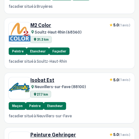
facadier situé à Bruyères
M2 Color
5.0
(1 avis)
Soultz-Haut-Rhin (68360)
31.3 km
Peintre
Etancheur
Façadier
facadier situé à Soultz-Haut-Rhin
Isobat Est
5.0
(1 avis)
Neuvillers-sur-Fave (88100)
27.7 km
Maçon
Peintre
Etancheur
facadier situé à Neuvillers-sur-Fave
Peinture Gehringer
5.0
(1 avis)