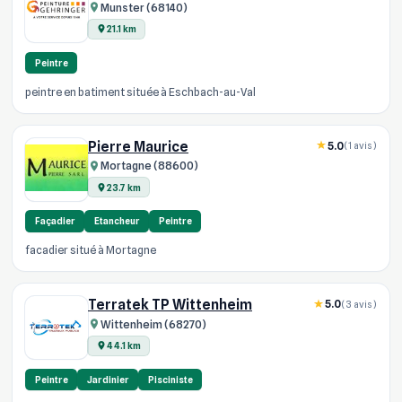
Munster (68140)
21.1 km
Peintre
peintre en batiment située à Eschbach-au-Val
Pierre Maurice
5.0
(1 avis)
Mortagne (88600)
23.7 km
Façadier
Etancheur
Peintre
facadier situé à Mortagne
Terratek TP Wittenheim
5.0
(3 avis)
Wittenheim (68270)
44.1 km
Peintre
Jardinier
Pisciniste