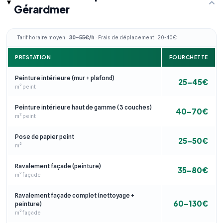
Gérardmer
Tarif horaire moyen :
30–55€/h
· Frais de déplacement : 20-40€
PRESTATION
FOURCHETTE
Peinture intérieure (mur + plafond)
25–45€
m² peint
Peinture intérieure haut de gamme (3 couches)
40–70€
m² peint
Pose de papier peint
25–50€
m²
Ravalement façade (peinture)
35–80€
m² façade
Ravalement façade complet (nettoyage +
60–130€
peinture)
m² façade