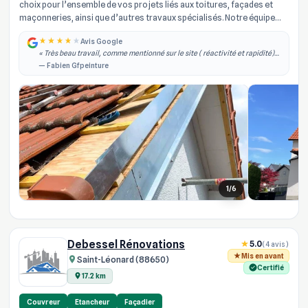
choix pour l’ensemble de vos projets liés aux toitures, façades et
maçonneries, ainsi que d’autres travaux spécialisés. Notre équipe
d’arti...
Avis Google
« Très beau travail, comme mentionné sur le site ( réactivité et rapidité)
effectivement je les ai contacté dans la semaine qui à suivi j'ai obtenu un
— Fabien Gfpeinture
rdv, il est... »
1/6
Debessel Rénovations
5.0
(4 avis)
Mis en avant
Saint-Léonard (88650)
Certifié
17.2 km
Couvreur
Etancheur
Façadier