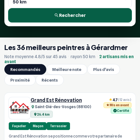
Rechercher
Les 36 meilleurs peintres à Gérardmer
Note moyenne 4.8/5 sur 45 avis
·
rayon 50 km
·
2 artisans mis en
avant
Recommandés
Meilleure note
Plus d'avis
Proximité
Récents
Grand Est Rénovation
4.7
(12 avis)
Mis en avant
Saint-Dié-des-Vosges (88100)
Certifié
26.4 km
Façadier
Maçon
Terrassier
Grand Est Rénovation se positionne comme votre partenaire de