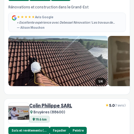
Rénovations et construction dans le Grand-Est
Avis Google
« Excellente expérience avec Debessel Rénovation ! Les travaux de
rénovation intérieure ont été réalisés rapidement, dans les délais
— Alison Mouchon
annoncés et avec un grand pro... »
1/4
Colin Philippe SARL
5.0
(1 avis)
Bruyères (88600)
19.6 km
Sols et revêtements (…
Façadier
Peintre