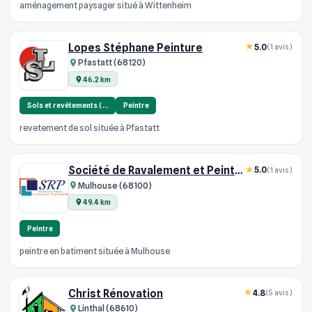
aménagement paysager situé à Wittenheim
Lopes Stéphane Peinture
5.0
(1 avis)
Pfastatt (68120)
46.2 km
Sols et revêtements (…
Peintre
revetement de sol située à Pfastatt
Société de Ravalement et Peinture
5.0
(1 avis)
Mulhouse (68100)
49.4 km
Peintre
peintre en batiment située à Mulhouse
Christ Rénovation
4.8
(5 avis)
Linthal (68610)