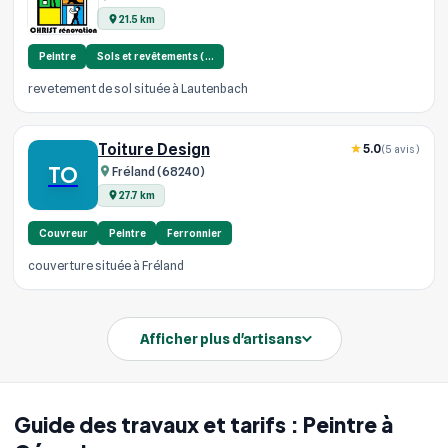
21.5 km
Peintre
Sols et revêtements (…
revetement de sol située à Lautenbach
Toiture Design
5.0
(5 avis)
TO
Fréland (68240)
27.7 km
Couvreur
Peintre
Ferronnier
couverture située à Fréland
Afficher plus d'artisans
Guide des travaux et tarifs : Peintre à