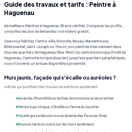
Guide des travaux et tarifs : Peintre à
Haguenau
66 meilleurs Peintres à Haguenau. 55 avis vérifiés. Comparez les profils,
consultez les avis et demandez votre devis gratuit.
Que vous habitiez Centre-ville, Rotonde, Musau, Marxenhouse,
Bildstoeckel, Saint-Joseph ou Thurot, nos peintres interviennent dans
tous les quartiers de Haguenau (Bas-Rhin). Du centre historique (Forêt de
Haguenau, Centre historique alsacien) jusqu'aux quartiers périphériques,
vous trouverez un artisan disponible à proximité.
Murs jaunis, façade qui s'écaille ou auréoles ?
Indices qui justifient des travaux de peinture rapidement
Auréoles d'humidité ou taches de moisissure récurrentes
Peinture qui cloque, s'écaille ou farine au toucher
Façade qui se décolore ou présente des fissures fines
Mousse verte ou noire sur les murs extérieurs