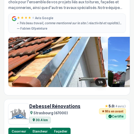
choix pour l’ensemble de vos projets liés aux toitures, façades et
maçonneries, ainsi que d’autres travaux spécialisés. Notre équipe
d’arti...
Avis Google
« Très beau travail, comme mentionné sur le site ( réactivité et rapidité)
effectivement je les ai contacté dans la semaine qui à suivi j'ai obtenu un
— Fabien Gfpeinture
rdv, il est... »
1/6
Debessel Rénovations
5.0
(4 avis)
Mis en avant
Strasbourg (67000)
Certifié
30.4 km
Couvreur
Etancheur
Façadier