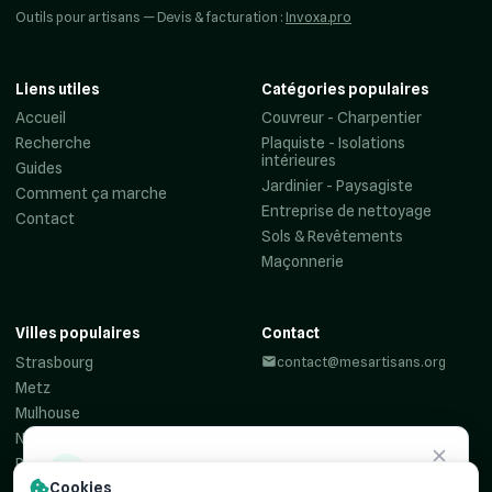
Outils pour artisans — Devis & facturation :
Invoxa.pro
Liens utiles
Catégories populaires
Accueil
Couvreur - Charpentier
Recherche
Plaquiste - Isolations
intérieures
Guides
Jardinier - Paysagiste
Comment ça marche
Entreprise de nettoyage
Contact
Sols & Revêtements
Maçonnerie
Villes populaires
Contact
Strasbourg
contact@mesartisans.org
Metz
Mulhouse
Nancy
Reims
Besoin d'un
artisan ?
Cookies
Colmar