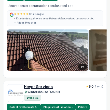
Rénovations et construction dans le Grand-Est
Avis Google
« Excellente expérience avec Debessel Rénovation ! Les travaux de
rénovation intérieure ont été réalisés rapidement, dans les délais
— Alison Mouchon
annoncés et avec un grand pro... »
1/4
Heyer Services
5.0
(3 avis)
Wintershouse (67590)
10.4 km
Sols et revêtements (…
Plaquistes & Isolation…
Peintre