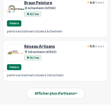
Braun Peinture
5.0
(2 avis)
Achenheim (67204)
32.7 km
Peintre
peintre en batiment située à Achenheim
Réseau Artisans
5.0
(2 avis)
Odratzheim (67520)
36.7 km
Peintre
peintre en batiment située à Odratzheim
Afficher plus d'artisans