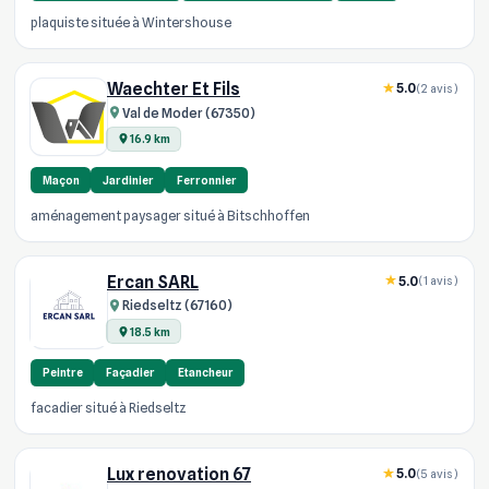
plaquiste située à Wintershouse
Waechter Et Fils
5.0
(2 avis)
Val de Moder (67350)
16.9 km
Maçon
Jardinier
Ferronnier
aménagement paysager situé à Bitschhoffen
Ercan SARL
5.0
(1 avis)
Riedseltz (67160)
18.5 km
Peintre
Façadier
Etancheur
facadier situé à Riedseltz
Lux renovation 67
5.0
(5 avis)