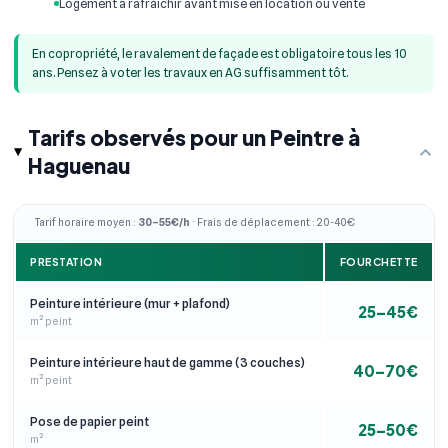
Logement à rafraîchir avant mise en location ou vente
En copropriété, le ravalement de façade est obligatoire tous les 10
ans. Pensez à voter les travaux en AG suffisamment tôt.
Tarifs observés pour un Peintre à
Haguenau
Tarif horaire moyen :
30–55€/h
· Frais de déplacement : 20-40€
PRESTATION
FOURCHETTE
Peinture intérieure (mur + plafond)
25–45€
m² peint
Peinture intérieure haut de gamme (3 couches)
40–70€
m² peint
Pose de papier peint
25–50€
m²