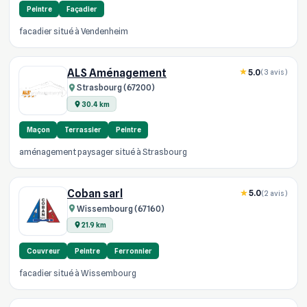
Peintre
Façadier
facadier situé à Vendenheim
ALS Aménagement
5.0
(3 avis)
Strasbourg (67200)
30.4 km
Maçon
Terrassier
Peintre
aménagement paysager situé à Strasbourg
Coban sarl
5.0
(2 avis)
Wissembourg (67160)
21.9 km
Couvreur
Peintre
Ferronnier
facadier situé à Wissembourg