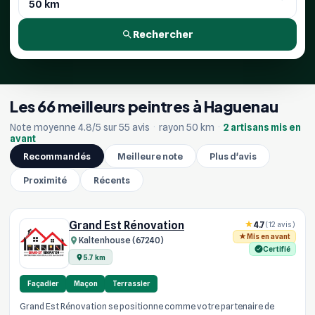
Rechercher
Les 66 meilleurs peintres à Haguenau
Note moyenne 4.8/5 sur 55 avis
·
rayon 50 km
·
2 artisans mis en
avant
Recommandés
Meilleure note
Plus d'avis
Proximité
Récents
Grand Est Rénovation
4.7
(12 avis)
Mis en avant
Kaltenhouse (67240)
Certifié
5.7 km
Façadier
Maçon
Terrassier
Grand Est Rénovation se positionne comme votre partenaire de