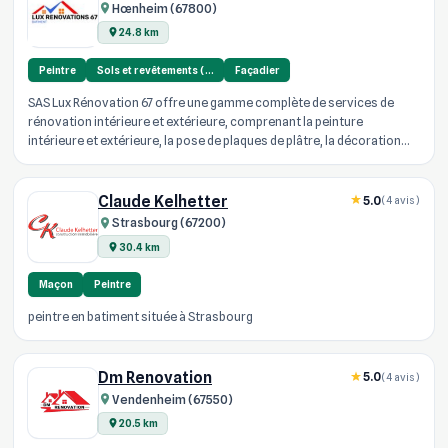
Hœnheim (67800)
24.8 km
Peintre
Sols et revêtements (…
Façadier
SAS Lux Rénovation 67 offre une gamme complète de services de
rénovation intérieure et extérieure, comprenant la peinture
intérieure et extérieure, la pose de plaques de plâtre, la décoration
peinture...
Claude Kelhetter
5.0
(4 avis)
Strasbourg (67200)
30.4 km
Maçon
Peintre
peintre en batiment située à Strasbourg
Dm Renovation
5.0
(4 avis)
Vendenheim (67550)
20.5 km