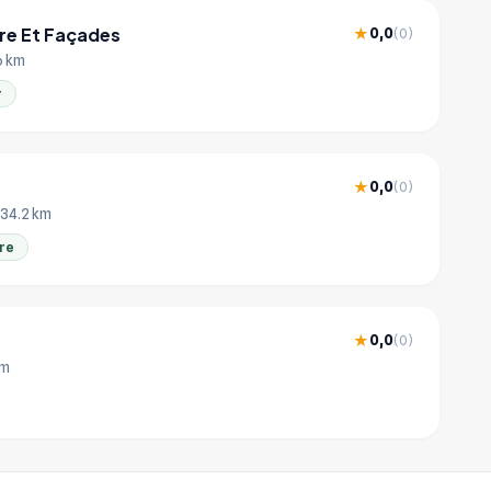
ure Et Façades
0,0
★
(0)
.6 km
r
0,0
★
(0)
 34.2 km
re
0,0
★
(0)
km