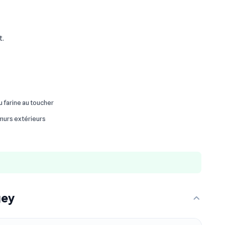
t.
ou farine au toucher
 murs extérieurs
gey