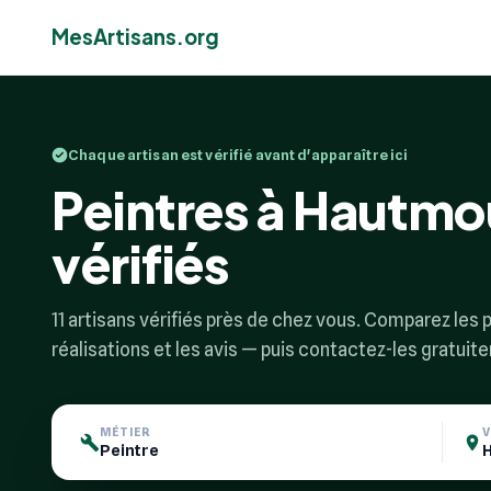
MesArtisans.org
Chaque artisan est vérifié avant d'apparaître ici
Peintres à Hautmou
vérifiés
11 artisans vérifiés près de chez vous. Comparez les pr
réalisations et les avis — puis contactez-les gratuit
MÉTIER
V