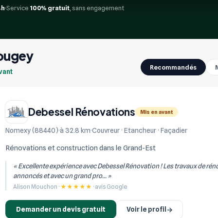
4h
Service
100% gratuit
, sans engagement
mougey
Recommandés
avant
Debessel Rénovations
Mis en avant
Nomexy (88440)
à 32.8 km
Couvreur · Etancheur · Façadier
Rénovations et construction dans le Grand-Est
« Excellente expérience avec Debessel Rénovation ! Les travaux de réno
annoncés et avec un grand pro... »
Alison Mouchon ·
★★★★★
· avis Google
Demander un devis gratuit
Voir le profil
→