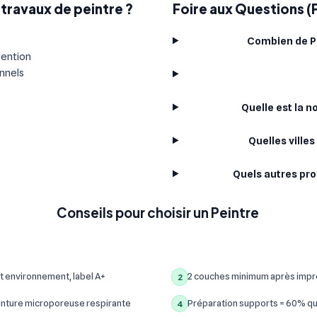
travaux de peintre ?
Foire aux Questions 
Combien de P
vention
onnels
Quelle est la 
Quelles ville
Quels autres pro
Conseils pour choisir un Peintre
t environnement, label A+
2 couches minimum après impre
2
inture microporeuse respirante
Préparation supports = 60% qua
4