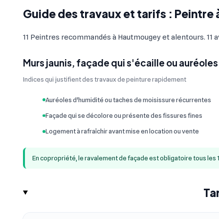
Guide des travaux et tarifs : Peintr
11 Peintres recommandés à Hautmougey et alentours. 11 avi
Murs jaunis, façade qui s'écaille ou auréoles
Indices qui justifient des travaux de peinture rapidement
Auréoles d'humidité ou taches de moisissure récurrentes
Façade qui se décolore ou présente des fissures fines
Logement à rafraîchir avant mise en location ou vente
En copropriété, le ravalement de façade est obligatoire tous les 
Ta