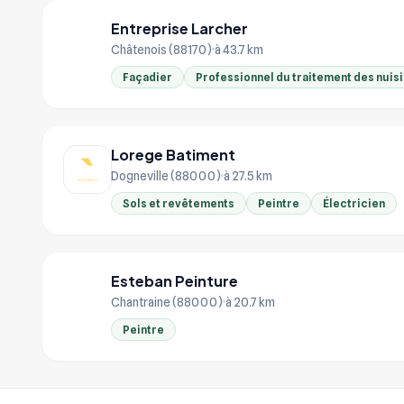
Entreprise Larcher
EN
Châtenois (88170)
à 43.7 km
Façadier
Professionnel du traitement des nuis
Lorege Batiment
Dogneville (88000)
à 27.5 km
Sols et revêtements
Peintre
Électricien
Esteban Peinture
ES
Chantraine (88000)
à 20.7 km
Peintre