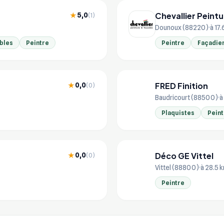
Chevallier Peint
5,0
★
(1)
Dounoux (88220)
à 17
ibles
Peintre
Peintre
Façadie
FRED Finition
0,0
★
(0)
FR
Baudricourt (88500)
à
Plaquistes
Peint
Déco GE Vittel
0,0
★
(0)
DÉ
Vittel (88800)
à 28.5 
Peintre