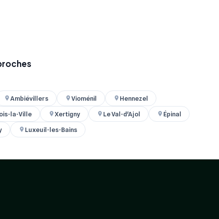
 proches
Ambiévillers
Vioménil
Hennezel
is-la-Ville
Xertigny
Le Val-d'Ajol
Épinal
y
Luxeuil-les-Bains