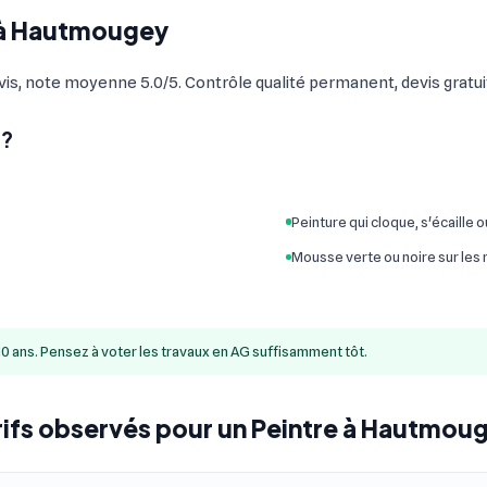
e à Hautmougey
s, note moyenne 5.0/5. Contrôle qualité permanent, devis gratui
 ?
Peinture qui cloque, s'écaille 
Mousse verte ou noire sur les
10 ans. Pensez à voter les travaux en AG suffisamment tôt.
rifs observés pour un Peintre à Hautmou