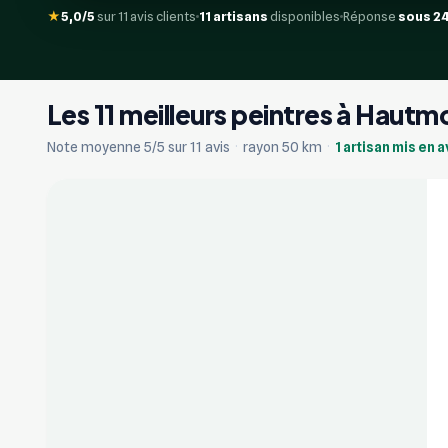
★
5,0/5
sur 11 avis clients
11 artisans
disponibles
Réponse
sous 2
Les 11 meilleurs peintres à Haut
+2
Note moyenne 5/5 sur 11 avis
·
rayon 50 km
·
1 artisan mis en 
Vérifié