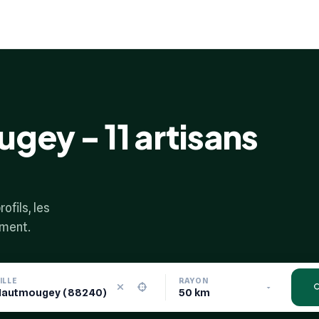
gey - 11 artisans
ofils, les
ement.
ILLE
RAYON