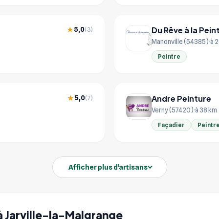
Du Rêve à la Pein
5,0
★
(3)
Manonville (54385)
à 
Peintre
Andre Peinture
5,0
★
(7)
Verny (57420)
à 38 km
Façadier
Peintr
Afficher plus d'artisans
 à Jarville-la-Malgrange