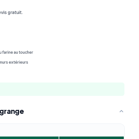
is gratuit.
ou farine au toucher
 murs extérieurs
algrange