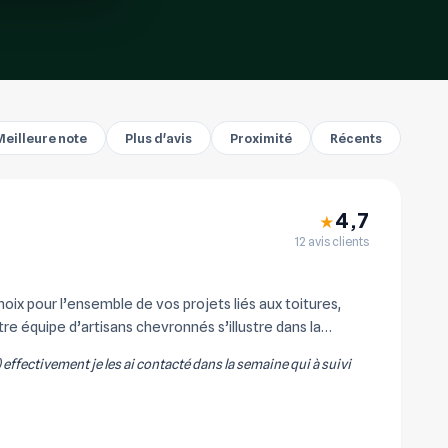
Meilleure note
Plus d'avis
Proximité
Récents
4,7
★
12 avis clients
x pour l’ensemble de vos projets liés aux toitures,
re équipe d’artisans chevronnés s’illustre dans la
) effectivement je les ai contacté dans la semaine qui à suivi