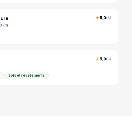
ture
5,0
★
(3)
28 km
5,0
★
(6)
e
Sols et revêtements