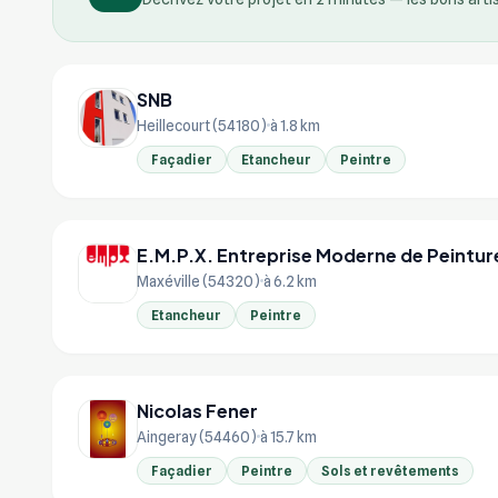
SNB
Heillecourt (54180)
à 1.8 km
Façadier
Etancheur
Peintre
E.M.P.X. Entreprise Moderne de Peinture
Maxéville (54320)
à 6.2 km
Etancheur
Peintre
Nicolas Fener
Aingeray (54460)
à 15.7 km
Façadier
Peintre
Sols et revêtements