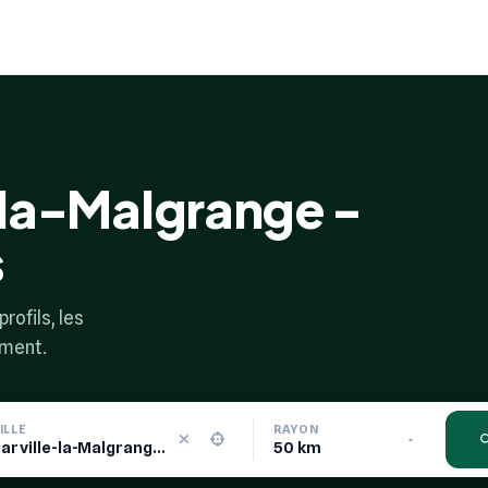
e-la-Malgrange -
s
rofils, les
ement.
ILLE
RAYON