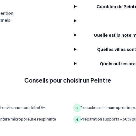
Combien de Peintr
vention
onnels
Quelle est la note 
Quelles villes son
Quels autres pro
Conseils pour choisir un Peintre
t environnement, label A+
2 couches minimum après impre
2
inture microporeuse respirante
Préparation supports = 60% qua
4