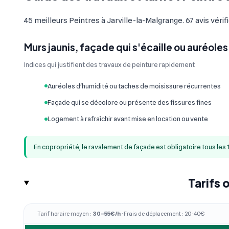
45 meilleurs Peintres à Jarville-la-Malgrange. 67 avis vérif
Murs jaunis, façade qui s'écaille ou auréoles
Indices qui justifient des travaux de peinture rapidement
Auréoles d'humidité ou taches de moisissure récurrentes
Façade qui se décolore ou présente des fissures fines
Logement à rafraîchir avant mise en location ou vente
En copropriété, le ravalement de façade est obligatoire tous les 
Tarifs 
Tarif horaire moyen :
30–55€/h
· Frais de déplacement : 20-40€