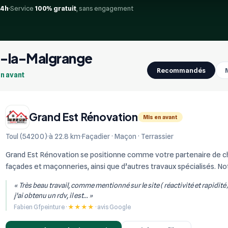
24h
Service
100% gratuit
, sans engagement
lle-la-Malgrange
Recommandés
en avant
Grand Est Rénovation
Mis en avant
Toul (54200)
à 22.8 km
Façadier · Maçon · Terrassier
Grand Est Rénovation se positionne comme votre partenaire de choi
façades et maçonneries, ainsi que d’autres travaux spécialisés. Not
réalisation de constructi...
« Très beau travail, comme mentionné sur le site ( réactivité et rapidité
j'ai obtenu un rdv, il est... »
Fabien Gfpeinture ·
★★★★
· avis Google