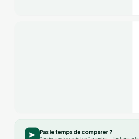
+2
Vérifié
Pas le temps de comparer ?
Décrivez votre projet en 2 minutes — les bons art