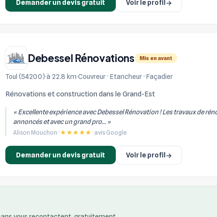
Demander un devis gratuit
Voir le profil
→
Debessel Rénovations
Mis en avant
Toul (54200)
à 22.8 km
Couvreur · Etancheur · Façadier
Rénovations et construction dans le Grand-Est
« Excellente expérience avec Debessel Rénovation ! Les travaux de réno
annoncés et avec un grand pro... »
Alison Mouchon ·
★★★★★
· avis Google
Demander un devis gratuit
Voir le profil
→
isans vous recontactent, gratuitement.