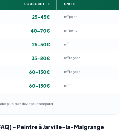
FOURCHETTE
UNITÉ
25–45€
m² peint
40–70€
m² peint
25–50€
m²
35–80€
m² façade
60–130€
m² façade
60–150€
m²
andez plusieurs devis pour comparer.
FAQ) - Peintre à Jarville-la-Malgrange