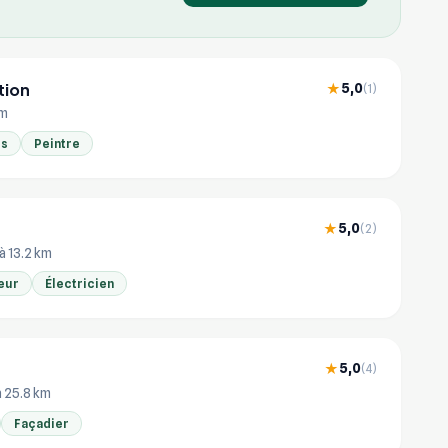
tion
5,0
★
(1)
km
es
Peintre
5,0
★
(2)
à 13.2 km
eur
Électricien
5,0
★
(4)
à 25.8 km
Façadier