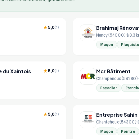
Brahimaj Rénova
5,0
★
(1)
Nancy (54000)
à 3.3 
Maçon
Plaquist
 du Xaintois
Mcr Bâtiment
5,0
★
(1)
Champenoux (54280)
Façadier
Etanch
Entreprise Sahin
5,0
★
(1)
Chanteheux (54300)
Maçon
Peintre