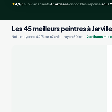
★
4,9/5
sur 67 avis clients
45 artisans
disponibles
Réponse
sous 
Les 45 meilleurs peintres à Jarvi
+17
Note moyenne 4.9/5 sur 67 avis
·
rayon 50 km
·
2 artisans mis 
Vérifié