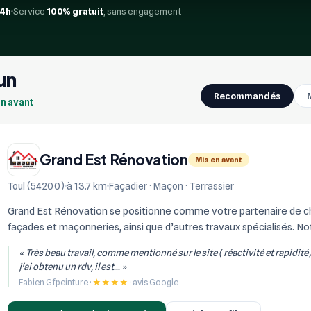
24h
Service
100% gratuit
, sans engagement
un
Recommandés
en avant
Grand Est Rénovation
Mis en avant
Toul (54200)
à 13.7 km
Façadier · Maçon · Terrassier
Grand Est Rénovation se positionne comme votre partenaire de choi
façades et maçonneries, ainsi que d’autres travaux spécialisés. Not
réalisation de constructi...
« Très beau travail, comme mentionné sur le site ( réactivité et rapidité
j'ai obtenu un rdv, il est... »
Fabien Gfpeinture ·
★★★★
· avis Google