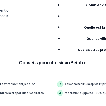
Combien de 
vention
onnels
Quelle est l
Quelles vil
Quels autres pro
Conseils pour choisir un Peintre
t environnement, label A+
2 couches minimum après impre
2
inture microporeuse respirante
Préparation supports = 60% qua
4