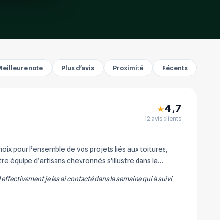
Meilleure note
Plus d'avis
Proximité
Récents
4,7
★
12 avis clients
x pour l’ensemble de vos projets liés aux toitures,
re équipe d’artisans chevronnés s’illustre dans la
) effectivement je les ai contacté dans la semaine qui à suivi