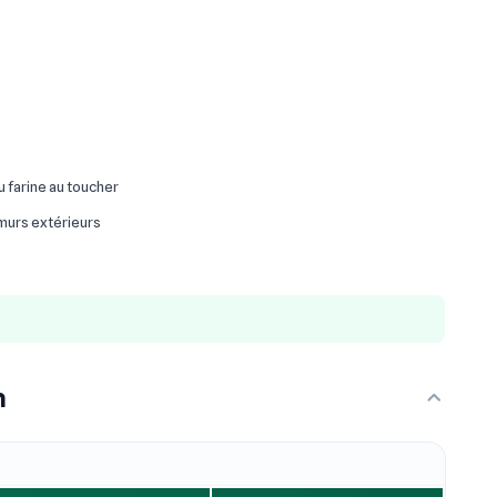
ou farine au toucher
 murs extérieurs
n