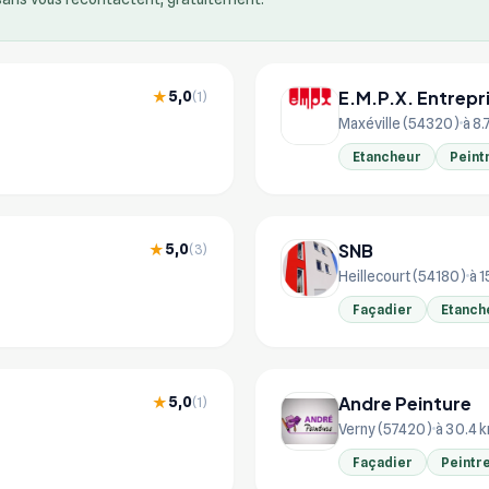
E.M.P.X. Entrepr
5,0
★
(1)
Maxéville (54320)
à 8.
Etancheur
Peint
SNB
5,0
★
(3)
Heillecourt (54180)
à 1
Façadier
Etanch
Andre Peinture
5,0
★
(1)
Verny (57420)
à 30.4 
Façadier
Peintr