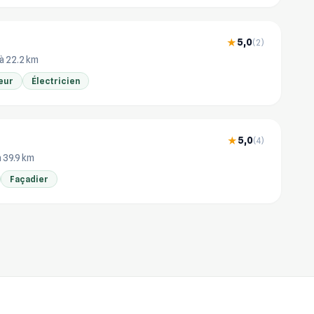
5,0
★
(2)
à 22.2 km
eur
Électricien
5,0
★
(4)
à 39.9 km
Façadier