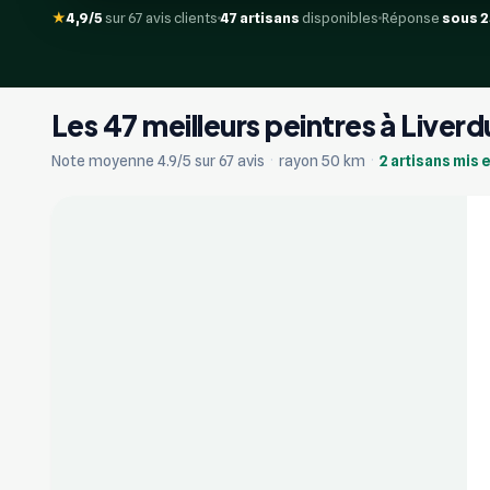
★
4,9/5
sur 67 avis clients
47 artisans
disponibles
Réponse
sous 
Les 47 meilleurs peintres à Liverd
+17
Note moyenne 4.9/5 sur 67 avis
·
rayon 50 km
·
2 artisans mis 
Vérifié