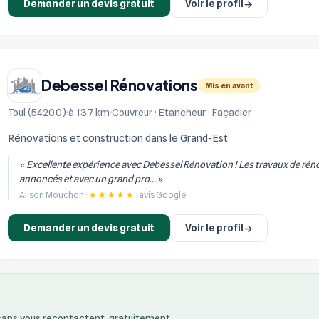
Demander un devis gratuit
Voir le profil
→
Debessel Rénovations
Mis en avant
Toul (54200)
à 13.7 km
Couvreur · Etancheur · Façadier
Rénovations et construction dans le Grand-Est
« Excellente expérience avec Debessel Rénovation ! Les travaux de réno
annoncés et avec un grand pro... »
Alison Mouchon ·
★★★★★
· avis Google
Demander un devis gratuit
Voir le profil
→
isans vous recontactent, gratuitement.