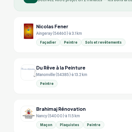
Nicolas Fener
Aingeray (54460)
à 3.1 km
Façadier
Peintre
Sols et revêtements
Du Rêve à la Peinture
Manonville (54385)
à 13.2 km
Peintre
Brahimaj Rénovation
Nancy (54000)
à 11.5 km
Maçon
Plaquistes
Peintre