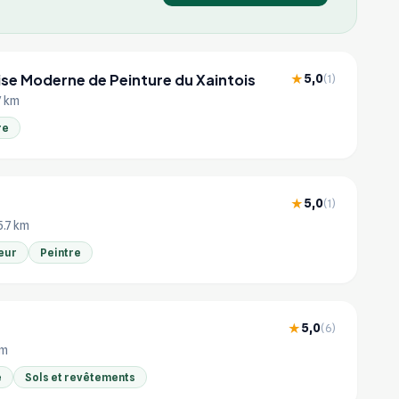
ise Moderne de Peinture du Xaintois
5,0
★
(1)
7 km
re
5,0
★
(1)
5.7 km
eur
Peintre
5,0
★
(6)
km
e
Sols et revêtements