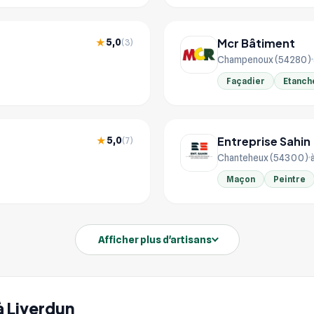
Mcr Bâtiment
5,0
★
(3)
Champenoux (54280)
Façadier
Etanch
Entreprise Sahin
5,0
★
(7)
Chanteheux (54300)
Maçon
Peintre
Afficher plus d'artisans
 à Liverdun