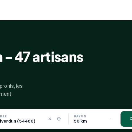
 - 47 artisans
rofils, les
ement.
ILLE
RAYON