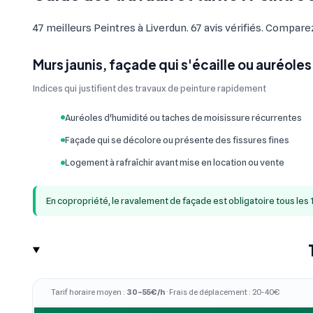
47 meilleurs Peintres à Liverdun. 67 avis vérifiés. Comparez
Murs jaunis, façade qui s'écaille ou auréoles
Indices qui justifient des travaux de peinture rapidement
Auréoles d'humidité ou taches de moisissure récurrentes
Façade qui se décolore ou présente des fissures fines
Logement à rafraîchir avant mise en location ou vente
En copropriété, le ravalement de façade est obligatoire tous les 
Tarif horaire moyen :
30–55€/h
· Frais de déplacement : 20-40€