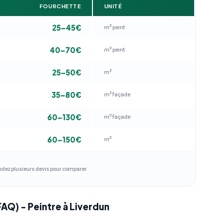
FOURCHETTE
UNITÉ
25–45€
m² peint
40–70€
m² peint
25–50€
m²
35–80€
m² façade
60–130€
m² façade
60–150€
m²
andez plusieurs devis pour comparer.
FAQ) - Peintre à Liverdun