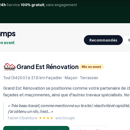
24h
Service
100% gratuit
, sans engagement
hamps
Recommandés
en avant
Grand Est Rénovation
Mis en avant
Toul (54200)
à 27.8 km
Façadier · Maçon · Terrassier
Grand Est Rénovation se positionne comme votre partenaire de choi
façades et maçonneries, ainsi que d’autres travaux spécialisés. Not
réalisation de constructi...
« Très beau travail, comme mentionné sur le site ( réactivité et rapidité
j'ai obtenu un rdv, il est... »
Fabien Gfpeinture ·
★★★★
· avis Google