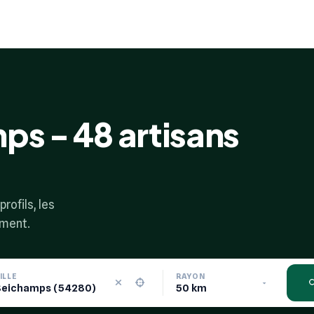
ps - 48 artisans
rofils, les
ement.
ILLE
RAYON