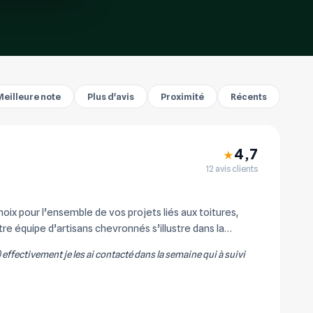
Meilleure note
Plus d'avis
Proximité
Récents
4,7
★
12 avis clients
x pour l’ensemble de vos projets liés aux toitures,
re équipe d’artisans chevronnés s’illustre dans la
) effectivement je les ai contacté dans la semaine qui à suivi