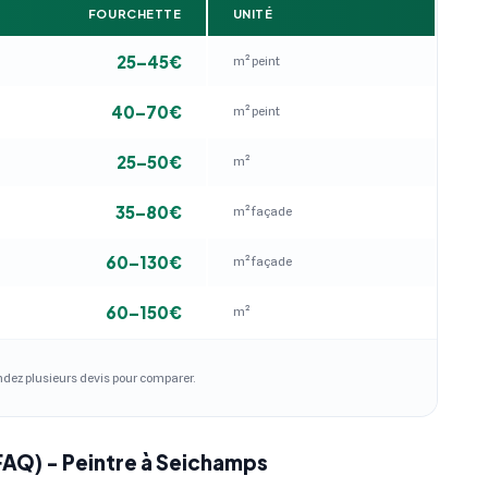
FOURCHETTE
UNITÉ
25–45€
m² peint
40–70€
m² peint
25–50€
m²
35–80€
m² façade
60–130€
m² façade
60–150€
m²
andez plusieurs devis pour comparer.
FAQ) - Peintre à Seichamps