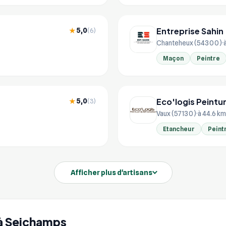
Entreprise Sahin
5,0
★
(6)
Chanteheux (54300)
Maçon
Peintre
Eco'logis Peintu
5,0
★
(3)
Vaux (57130)
à 44.6 km
Etancheur
Peint
Afficher plus d'artisans
e à Seichamps