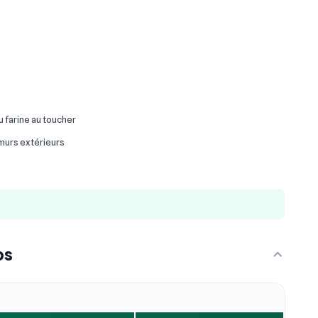
ou farine au toucher
 murs extérieurs
ps