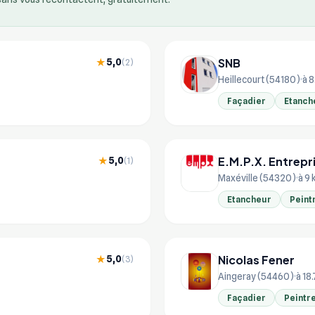
SNB
5,0
★
(2)
Heillecourt (54180)
à 8
Façadier
Etanch
E.M.P.X. Entrepr
5,0
★
(1)
Maxéville (54320)
à 9
Etancheur
Peint
Nicolas Fener
5,0
★
(3)
Aingeray (54460)
à 18
Façadier
Peintr