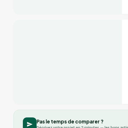
+2
Vérifié
Pas le temps de comparer ?
Décrivez votre projet en 2 minutes — les bons art