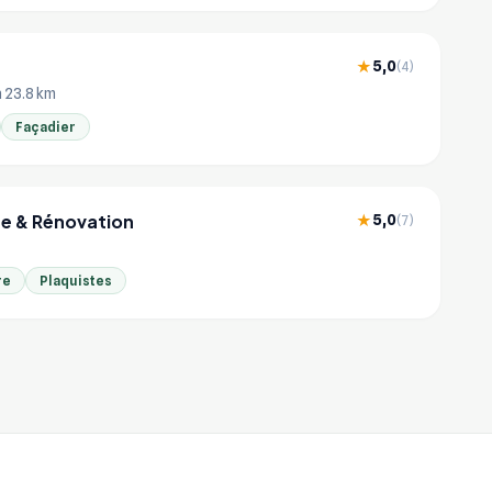
5,0
★
(4)
à 23.8 km
Façadier
re & Rénovation
5,0
★
(7)
re
Plaquistes