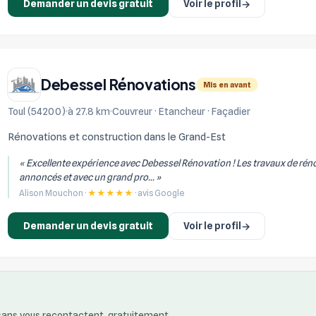
Demander un devis gratuit
Voir le profil
→
Debessel Rénovations
Mis en avant
Toul (54200)
à 27.8 km
Couvreur · Etancheur · Façadier
Rénovations et construction dans le Grand-Est
« Excellente expérience avec Debessel Rénovation ! Les travaux de réno
annoncés et avec un grand pro... »
Alison Mouchon ·
★★★★★
· avis Google
Demander un devis gratuit
Voir le profil
→
isans vous recontactent, gratuitement.