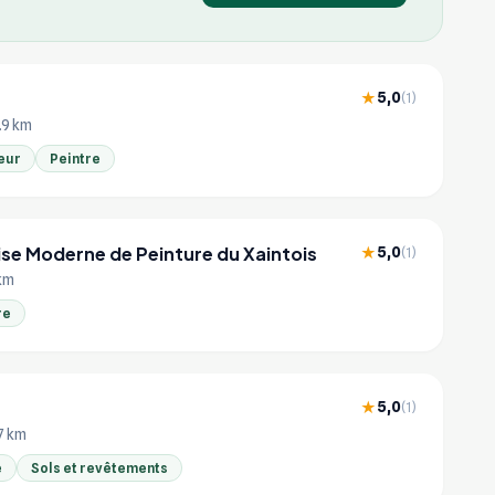
5,0
★
(1)
.9 km
eur
Peintre
ise Moderne de Peinture du Xaintois
5,0
★
(1)
 km
re
5,0
★
(1)
.7 km
e
Sols et revêtements