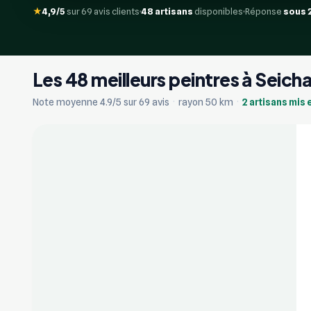
★
4,9/5
sur 69 avis clients
48 artisans
disponibles
Réponse
sous 
Les 48 meilleurs peintres à Seic
+17
Note moyenne 4.9/5 sur 69 avis
·
rayon 50 km
·
2 artisans mis 
Vérifié