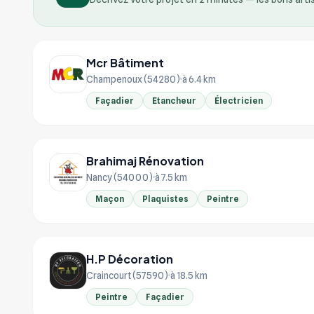
Mcr Bâtiment
Champenoux (54280)
à 6.4 km
Façadier
Etancheur
Électricien
Brahimaj Rénovation
Nancy (54000)
à 7.5 km
Maçon
Plaquistes
Peintre
H.P Décoration
Craincourt (57590)
à 18.5 km
Peintre
Façadier