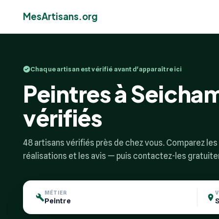
MesArtisans.org
Chaque artisan est vérifié avant d'apparaître ici
Peintres à Seicham
vérifiés
48 artisans vérifiés près de chez vous. Comparez les p
réalisations et les avis — puis contactez-les gratuit
MÉTIER
V