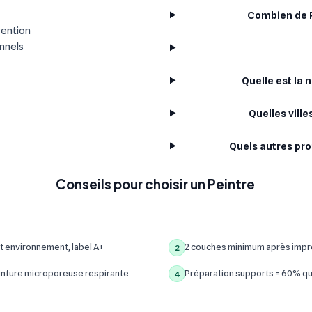
Combien de P
vention
onnels
Quelle est la
Quelles vill
Quels autres pro
Conseils pour choisir un Peintre
t environnement, label A+
2 couches minimum après impre
2
inture microporeuse respirante
Préparation supports = 60% qua
4