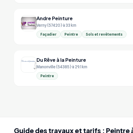
Andre Peinture
Verny (57420)
à 33 km
Façadier
Peintre
Sols et revêtements
Du Rêve à la Peinture
Manonville (54385)
à 29.1 km
Peintre
Guide des travaux et tarifs : Peintr