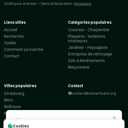
Outils pour artisans — Devis & facturation :
Invoxa.pro
Liens utiles
Catégories populaires
Accueil
Couvreur - Charpentier
Recherche
Plaquiste - Isolations
intérieures
Guides
Jardinier - Paysagiste
Comment ça marche
Entreprise de nettoyage
Contact
Sols & Revêtements
Maçonnerie
Villes populaires
Contact
Strasbourg
contact@mesartisans.org
Metz
Mulhouse
Nancy
Reims
Besoin d'un
artisan ?
Cookies
Colmar