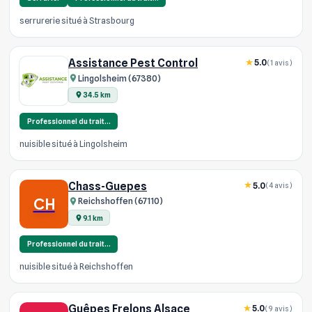
serrurerie situé à Strasbourg
Assistance Pest Control
5.0
(1 avis)
Lingolsheim (67380)
34.5 km
Professionnel du trait…
nuisible situé à Lingolsheim
Chass-Guepes
5.0
(4 avis)
CH
Reichshoffen (67110)
9.1 km
Professionnel du trait…
nuisible situé à Reichshoffen
Guêpes Frelons Alsace
5.0
(9 avis)