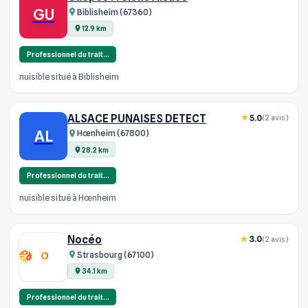
GU
Biblisheim (67360)
12.9 km
Professionnel du trait…
nuisible situé à Biblisheim
ALSACE PUNAISES DETECT
5.0
(2 avis)
AL
Hœnheim (67800)
28.2 km
Professionnel du trait…
nuisible situé à Hœnheim
Nocéo
3.0
(2 avis)
Strasbourg (67100)
34.1 km
Professionnel du trait…