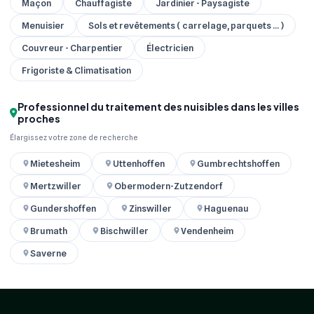
Maçon
Chauffagiste
Jardinier - Paysagiste
Menuisier
Sols et revêtements ( carrelage, parquets ... )
Couvreur - Charpentier
Électricien
Frigoriste & Climatisation
Professionnel du traitement des nuisibles dans les villes
proches
Élargissez votre zone de recherche
Mietesheim
Uttenhoffen
Gumbrechtshoffen
Mertzwiller
Obermodern-Zutzendorf
Gundershoffen
Zinswiller
Haguenau
Brumath
Bischwiller
Vendenheim
Saverne