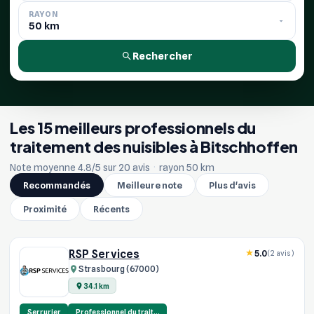
RAYON
Rechercher
Les 15 meilleurs professionnels du
traitement des nuisibles à Bitschhoffen
Note moyenne 4.8/5 sur 20 avis
·
rayon 50 km
Recommandés
Meilleure note
Plus d'avis
Proximité
Récents
RSP Services
5.0
(2 avis)
Strasbourg (67000)
34.1 km
Serrurier
Professionnel du trait…