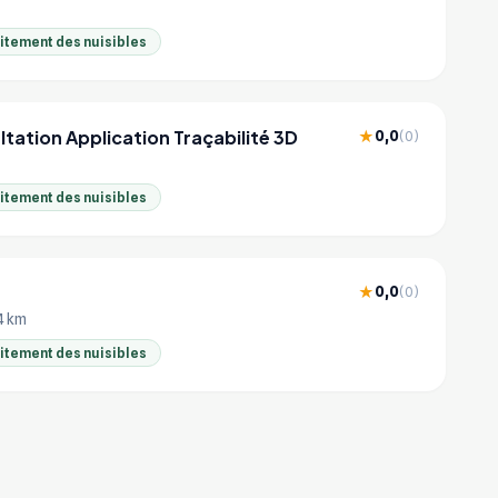
aitement des nuisibles
ultation Application Traçabilité 3D
0,0
★
(0)
aitement des nuisibles
0,0
★
(0)
4 km
aitement des nuisibles