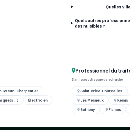
Quelles vil
Quels autres professionne
des nuisibles ?
Professionnel du trait
Élargissez votre zone de recherche
ouvreur - Charpentier
Saint-Brice-Courcelles
quets ... )
Électricien
Les Mesneux
Reims
Bétheny
Fismes