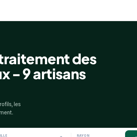
 traitement des
x - 9 artisans
ofils, les
ement.
ILLE
RAYON