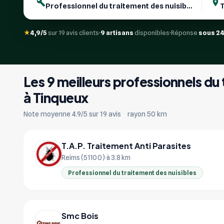
★
4,9/5
sur 19 avis clients
9 artisans
disponibles
Réponse
sous 2
Les 9 meilleurs professionnels du
à Tinqueux
Note moyenne 4.9/5 sur 19 avis
·
rayon 50 km
T.A.P. Traitement Anti Parasites
Reims (51100)
à 3.8 km
Professionnel du traitement des nuisibles
Smc Bois