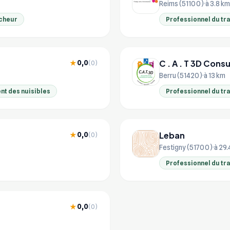
Reims (51100)
à 3.8 km
cheur
Professionnel du tr
C . A . T 3D Cons
0,0
★
(0)
Berru (51420)
à 13 km
nt des nuisibles
Professionnel du tr
Leban
0,0
★
(0)
Festigny (51700)
à 29.
Professionnel du tr
0,0
★
(0)