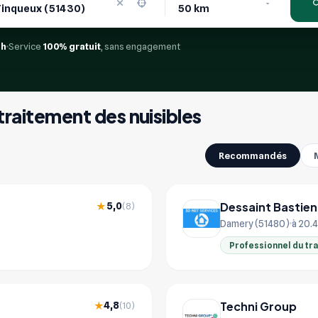
4h
Service
100% gratuit
, sans engagement
 traitement des nuisibles
Recommandés
Dessaint Bastien
5,0
★
(8)
Damery (51480)
à 20.
Professionnel du tr
Techni Group
4,8
★
(10)