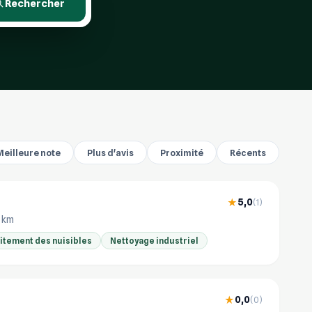
Rechercher
Meilleure note
Plus d'avis
Proximité
Récents
5,0
★
(1)
4 km
aitement des nuisibles
Nettoyage industriel
0,0
★
(0)