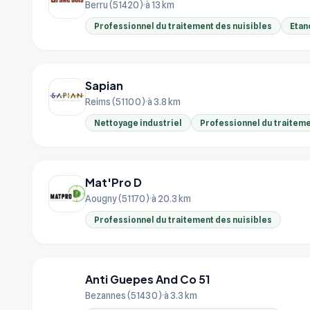
Berru (51420)
à 13 km
Professionnel du traitement des nuisibles
Etan
Sapian
Reims (51100)
à 3.8 km
Nettoyage industriel
Professionnel du traiteme
Mat'Pro D
Aougny (51170)
à 20.3 km
Professionnel du traitement des nuisibles
Anti Guepes And Co 51
AN
Bezannes (51430)
à 3.3 km