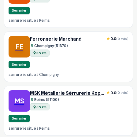
Serrurier
serrurerie situé à Reims
Ferronnerie Marchand
0.0
(0 avis)
FE
Champigny (51370)
8.9 km
Serrurier
serrurerie situé à Champigny
MSK Métallerie Sérrurerie Kopko
0.0
(0 avis)
MS
Reims (51100)
3.9 km
Serrurier
serrurerie situé à Reims