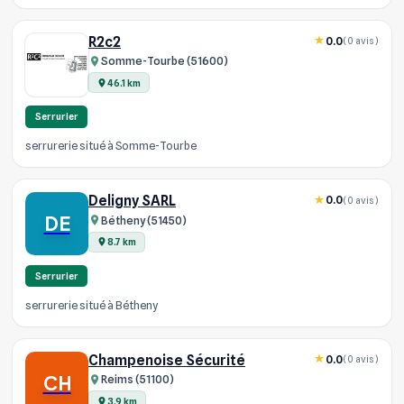
R2c2
0.0
(0 avis)
Somme-Tourbe (51600)
46.1 km
Serrurier
serrurerie situé à Somme-Tourbe
Deligny SARL
0.0
(0 avis)
DE
Bétheny (51450)
8.7 km
Serrurier
serrurerie situé à Bétheny
Champenoise Sécurité
0.0
(0 avis)
CH
Reims (51100)
3.9 km