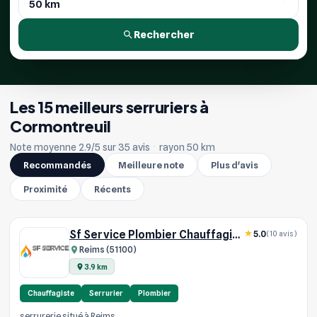
Rechercher
Les 15 meilleurs serruriers à
Cormontreuil
Note moyenne 2.9/5 sur 35 avis
·
rayon 50 km
Recommandés
Meilleure note
Plus d'avis
Proximité
Récents
Sf Service Plombier Chauffagiste
5.0
(10 avis)
Reims (51100)
3.9 km
Chauffagiste
Serrurier
Plombier
serrurerie situé à Reims