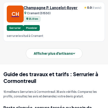
Champagne P. Lancelot-Royer
0.0
(0 avis)
CH
Cramant (51530)
25.8 km
Serrurier
Plombier
serrurerie situé à Cramant
Afficher plus d'artisans
Guide des travaux et tarifs : Serrurier à
Cormontreuil
15 meilleurs Serruriers à Cormontreuil. 35 avis vérifiés. Comparez les
profils, consultez les avis et demandez votre devis gratuit.
Porte claquée, serrure forcée ou besoin de