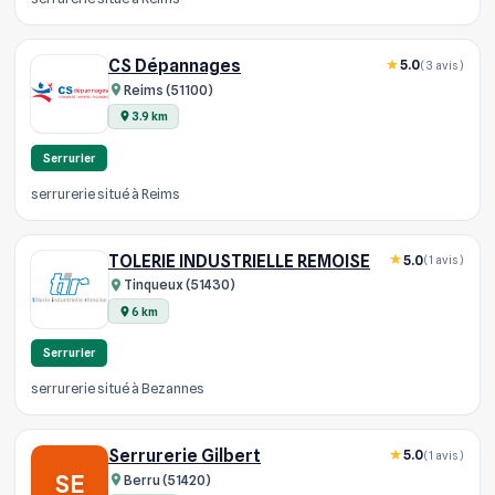
CS Dépannages
5.0
(3 avis)
Reims (51100)
3.9 km
Serrurier
serrurerie situé à Reims
TOLERIE INDUSTRIELLE REMOISE
5.0
(1 avis)
Tinqueux (51430)
6 km
Serrurier
serrurerie situé à Bezannes
Serrurerie Gilbert
5.0
(1 avis)
SE
Berru (51420)