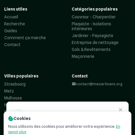
Liens utiles
Catégories populaires
Accueil
Couvreur - Charpentier
Recherche
Plaquiste - Isolations
intérieures
Guides
Jardinier - Paysagiste
Comment ça marche
Entreprise de nettoyage
Contact
Sols & Revêtements
Maçonnerie
Villes populaires
Contact
Strasbourg
contact@mesartisans.org
Metz
Mulhouse
Nancy
Reims
Besoin d'un
artisan ?
Cookies
Colmar
Recevez jusqu'à 3 devis comparatifs pour votre projet. C'est
Haguenau
Nous utilisons des cookies pour améliorer votre expérience.
En
simple, rapide et
100% gratuit
.
savoir plus