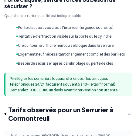
sécuriser ?
Quand un serrurier qualifié est indispensable
Porte claquée avec clés à l'intérieur (urgence courante)
Tentative d'effraction visible sur la porte ou le cylindre
Clé qui tourne difficilement ou se bloque dans la serrure
Logement neuf nécessitant changement complet des barillets
Besoin de sécuriser après cambriolage ou perte de clés
Privilégiez les serruriers locaux référencés (les arnaques
téléphoniques 24/24 facturent souvent 5 à 10× le tarif normal).
Demandez TOUJOURS un devis avant intervention non urgente.
Tarifs observés pour un Serrurier à
Cormontreuil
Tarif horaire moyen :
60–120€/h
· Frais de déplacement : 30-80€