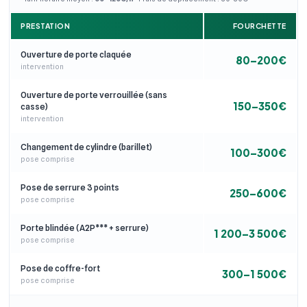
PRESTATION
FOURCHETTE
Ouverture de porte claquée
80–200€
intervention
Ouverture de porte verrouillée (sans
150–350€
casse)
intervention
Changement de cylindre (barillet)
100–300€
pose comprise
Pose de serrure 3 points
250–600€
pose comprise
Porte blindée (A2P*** + serrure)
1 200–3 500€
pose comprise
Pose de coffre-fort
300–1 500€
pose comprise