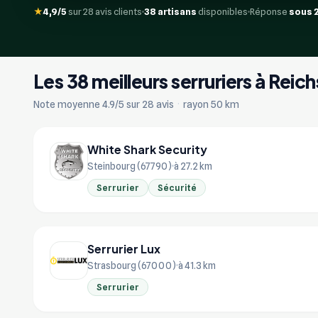
★
4,9/5
sur 28 avis clients
38 artisans
disponibles
Réponse
sous 
Les 38 meilleurs serruriers à Reic
Note moyenne 4.9/5 sur 28 avis
·
rayon 50 km
White Shark Security
Steinbourg (67790)
à 27.2 km
Serrurier
Sécurité
Serrurier Lux
Strasbourg (67000)
à 41.3 km
Serrurier