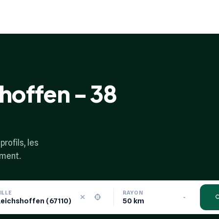
shoffen - 38
rofils, les
ement.
ILLE
RAYON