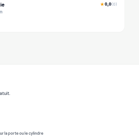
ie
0,0
★
(0)
km
tuit.
ur la porte ou le cylindre