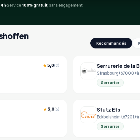
24h
Service
100% gratuit
, sans engagement
hshoffen
Recommandés
Serrurerie de la 
5,0
★
(2)
Strasbourg (67000)
à
Serrurier
Stutz Ets
5,0
★
(5)
Eckbolsheim (67201)
à
Serrurier