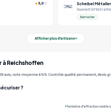
Scheibel Métaller
5,0
★
(1)
Gunstett (67360)
à 8 
Serrurier
Afficher plus d'artisans
er à Reichshoffen
 avis, note moyenne 4.9/5. Contrôle qualité permanent, devis gra
sécuriser ?
Tentative d'effraction visible s