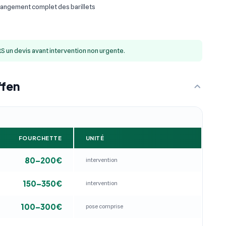
angement complet des barillets
S un devis avant intervention non urgente.
ffen
FOURCHETTE
UNITÉ
80–200€
intervention
150–350€
intervention
100–300€
pose comprise