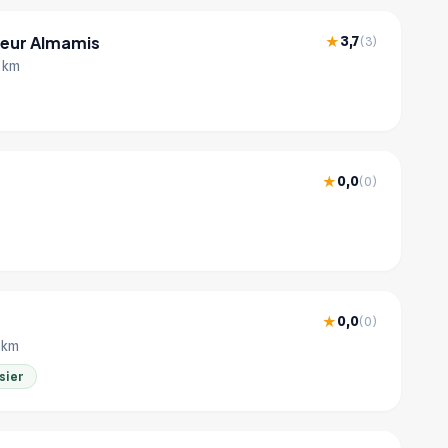
neur Almamis
3,7
★
(3)
1 km
0,0
★
(0)
0,0
★
(0)
9 km
sier