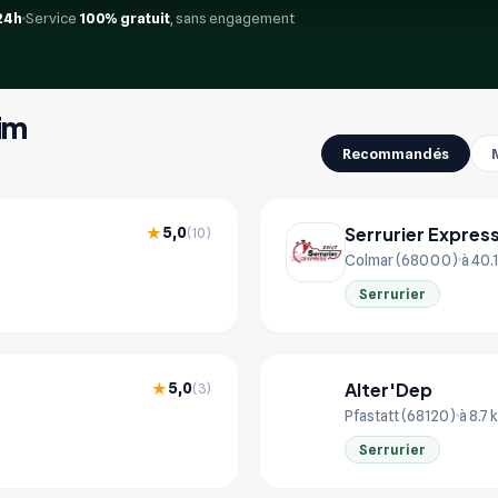
24h
Service
100% gratuit
, sans engagement
eim
Recommandés
Serrurier Expres
5,0
★
(10)
Colmar (68000)
à 40.
Serrurier
Alter'Dep
5,0
★
(3)
AL
Pfastatt (68120)
à 8.7 
Serrurier