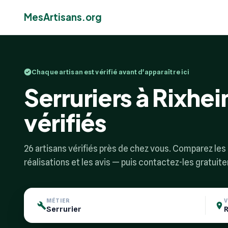
MesArtisans.org
Chaque artisan est vérifié avant d'apparaître ici
Serruriers à Rixhei
vérifiés
26 artisans vérifiés près de chez vous. Comparez les p
réalisations et les avis — puis contactez-les gratuit
MÉTIER
V