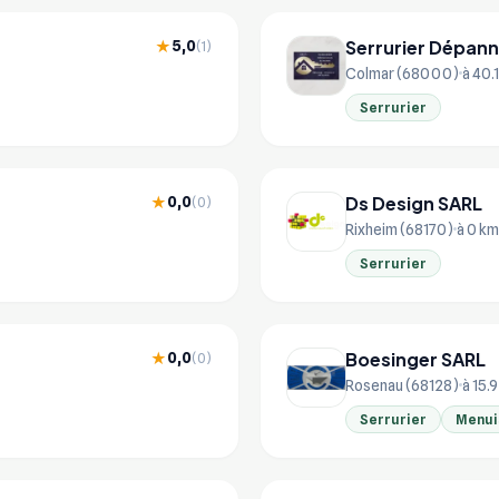
Serrurier Dépan
5,0
★
(1)
Colmar (68000)
à 40.
Serrurier
Ds Design SARL
0,0
★
(0)
Rixheim (68170)
à 0 km
Serrurier
Boesinger SARL
0,0
★
(0)
Rosenau (68128)
à 15.
Serrurier
Menui