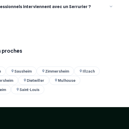
essionnels interviennent avec un Serrurier ?
es proches
m
Sausheim
Zimmersheim
Illzach
ersheim
Dietwiller
Mulhouse
heim
Saint-Louis