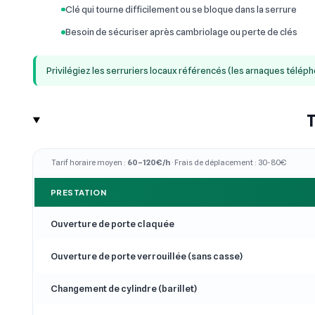
Clé qui tourne difficilement ou se bloque dans la serrure
Besoin de sécuriser après cambriolage ou perte de clés
Privilégiez les serruriers locaux référencés (les arnaques télép
T
Tarif horaire moyen :
60–120€/h
· Frais de déplacement : 30-80€
PRESTATION
Ouverture de porte claquée
Ouverture de porte verrouillée (sans casse)
Changement de cylindre (barillet)