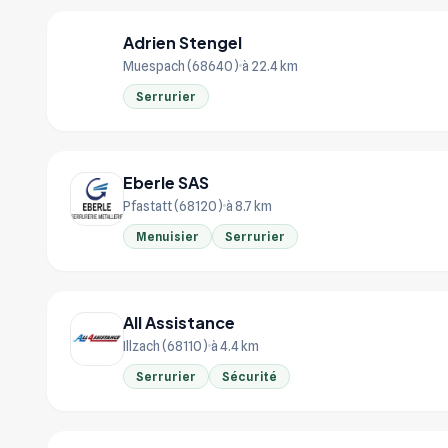
Adrien Stengel
AD
Muespach (68640)
à 22.4 km
Serrurier
Eberle SAS
Pfastatt (68120)
à 8.7 km
Menuisier
Serrurier
All Assistance
Illzach (68110)
à 4.4 km
Serrurier
Sécurité