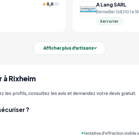
A Lang SARL
0,0
★
(0)
Bernwiller (68210)
à 1
Serrurier
Afficher plus d'artisans
r à Rixheim
z les profils, consultez les avis et demandez votre devis gratuit.
sécuriser ?
Tentative d'effraction visible s