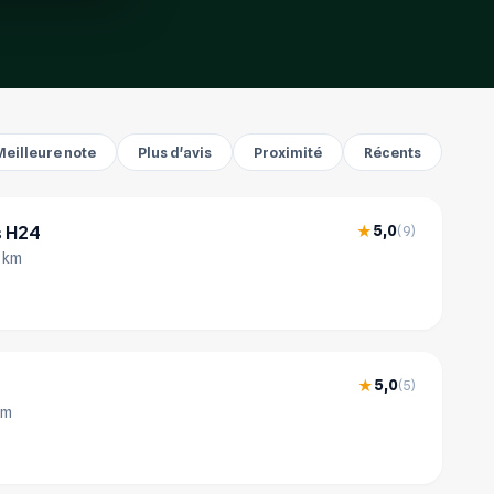
Meilleure note
Plus d'avis
Proximité
Récents
s H24
5,0
★
(9)
1 km
5,0
★
(5)
km