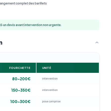
angement complet des barillets
S un devis avant intervention non urgente.
m
FOURCHETTE
UNITÉ
80–200€
intervention
150–350€
intervention
100–300€
pose comprise