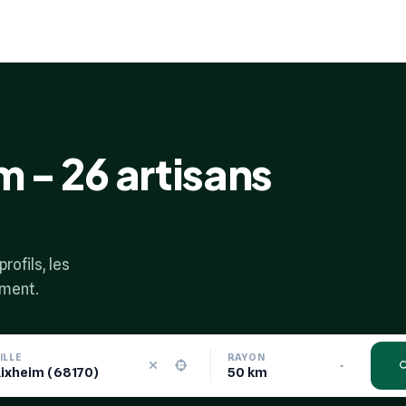
m - 26 artisans
rofils, les
ement.
ILLE
RAYON