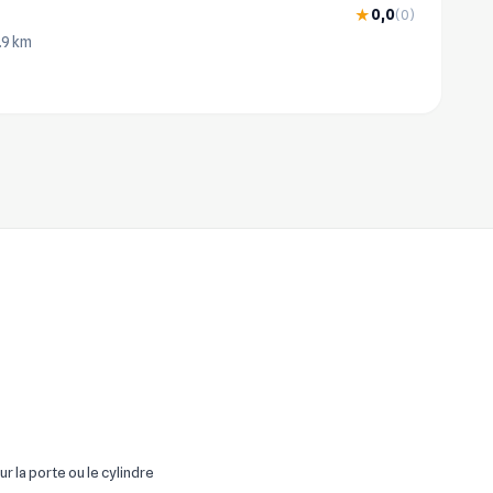
0,0
★
(0)
8.9 km
ur la porte ou le cylindre