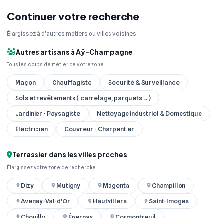
Continuer votre recherche
Élargissez à d'autres métiers ou villes voisines
Autres artisans à Aÿ-Champagne
Tous les corps de métier de votre zone
Maçon
Chauffagiste
Sécurité & Surveillance
Sols et revêtements ( carrelage, parquets ... )
Jardinier - Paysagiste
Nettoyage industriel & Domestique
Électricien
Couvreur - Charpentier
Terrassier dans les villes proches
Élargissez votre zone de recherche
Dizy
Mutigny
Magenta
Champillon
Avenay-Val-d'Or
Hautvillers
Saint-Imoges
Chouilly
Épernay
Cormontreuil