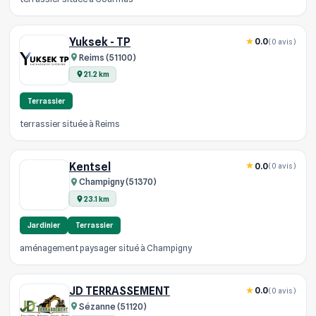
Yuksek - TP
0.0
(0 avis)
Reims (51100)
21.2 km
Terrassier
terrassier située à Reims
Kentsel
0.0
(0 avis)
Champigny (51370)
23.1 km
Jardinier
Terrassier
aménagement paysager situé à Champigny
JD TERRASSEMENT
0.0
(0 avis)
Sézanne (51120)