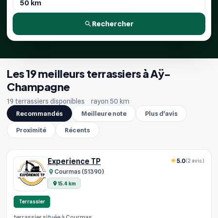
Rechercher
Les 19 meilleurs terrassiers à Aÿ-
Champagne
19 terrassiers disponibles
·
rayon 50 km
Recommandés
Meilleure note
Plus d'avis
Proximité
Récents
Experience TP
5.0
(2 avis)
Courmas (51390)
15.4 km
Terrassier
terrassier située à Courmas