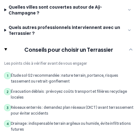
Quelles villes sont couvertes autour de Aÿ-
Champagne ?
Quels autres professionnels interviennent avec un
Terrassier ?
Conseils pour choisir un Terrassier
Les points clés à vérifier avant de vous engager
Étude sol G2 recommandée : nature terrain, portance, risques
1
tassement ou retrait-gonflement
Évacuation déblais : prévoyez coûts transport et filières recyclage
2
locales
Réseaux enterrés : demandez plan réseaux (DICT) avant terrassement
3
pour éviter accidents
Drainage : indispensable terrain argileux ou humide, évite infiltrations
4
futures