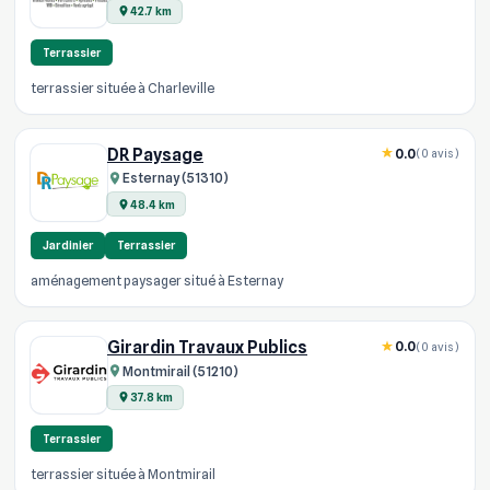
42.7 km
Terrassier
terrassier située à Charleville
DR Paysage
0.0
(0 avis)
Esternay (51310)
48.4 km
Jardinier
Terrassier
aménagement paysager situé à Esternay
Girardin Travaux Publics
0.0
(0 avis)
Montmirail (51210)
37.8 km
Terrassier
terrassier située à Montmirail