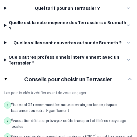
Quel tarif pour un Terrassier ?
Quelle est la note moyenne des Terrassiers à Brumath
?
Quelles villes sont couvertes autour de Brumath ?
Quels autres professionnels interviennent avec un
Terrassier ?
Conseils pour choisir un Terrassier
Les points clés à vérifier avant de vous engager
Étude sol G2 recommandée : nature terrain, portance, risques
1
tassement ou retrait-gonflement
Évacuation déblais : prévoyez coûts transport et filières recyclage
2
locales
Réseaux enterrés : demandez plan réseaux (DICT) avant terrassement
3