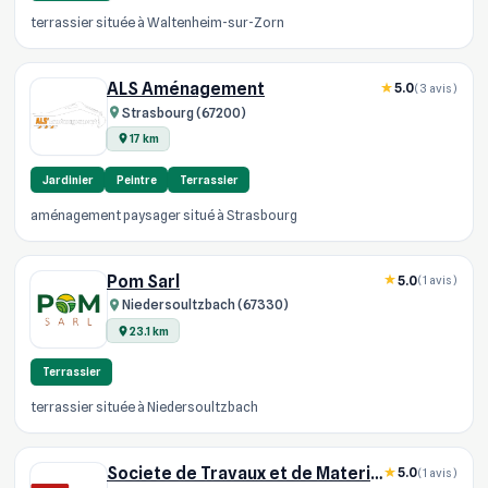
terrassier située à Waltenheim-sur-Zorn
ALS Aménagement
5.0
(3 avis)
Strasbourg (67200)
17 km
Jardinier
Peintre
Terrassier
aménagement paysager situé à Strasbourg
Pom Sarl
5.0
(1 avis)
Niedersoultzbach (67330)
23.1 km
Terrassier
terrassier située à Niedersoultzbach
Societe de Travaux et de Materiaux STM
5.0
(1 avis)