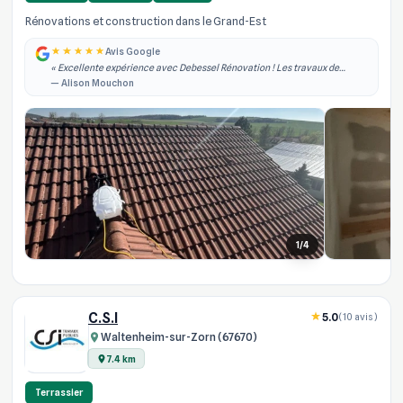
Rénovations et construction dans le Grand-Est
Avis Google
« Excellente expérience avec Debessel Rénovation ! Les travaux de
rénovation intérieure ont été réalisés rapidement, dans les délais
— Alison Mouchon
annoncés et avec un grand pro... »
1/4
C.S.I
5.0
(10 avis)
Waltenheim-sur-Zorn (67670)
7.4 km
Terrassier