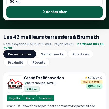
Rechercher
Les 42 meilleurs terrassiers à Brumath
Note moyenne 4.7/5 sur 39 avis
·
rayon 50 km
·
2 artisans mis en
avant
Recommandés
Meilleure note
Plus d'avis
Proximité
Récents
Grand Est Rénovation
4.7
(12 avis)
Mis en avant
Kaltenhouse (67240)
Certifié
11.5 km
Façadier
Maçon
Terrassier
Grand Est Rénovation se positionne comme votre partenaire de