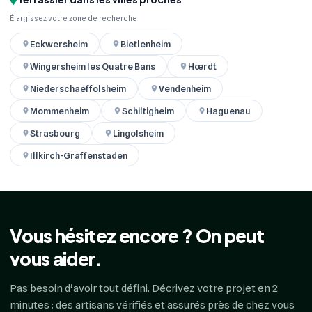
Élargissez votre zone de recherche
Eckwersheim
Bietlenheim
Wingersheim les Quatre Bans
Hœrdt
Niederschaeffolsheim
Vendenheim
Mommenheim
Schiltigheim
Haguenau
Strasbourg
Lingolsheim
Illkirch-Graffenstaden
Vous hésitez encore ? On peut
vous aider.
Pas besoin d'avoir tout défini. Décrivez votre projet en 2
minutes : des artisans vérifiés et assurés près de chez vous