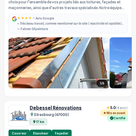
choix pour l’ensemble de vos projets liés aux toitures, façades et
maçonneries, ainsi que d’autres travaux spécialisés. Notre équipe
d’arti...
Avis Google
« Très beau travail, comme mentionné sur le site ( réactivité et rapidité)
effectivement je les ai contacté dans la semaine qui à suivi j'ai obtenu un
— Fabien Gfpeinture
rdv, il est... »
1/6
Debessel Rénovations
5.0
(4 avis)
Mis en avant
Strasbourg (67000)
Certifié
17 km
Couvreur
Etancheur
Façadier