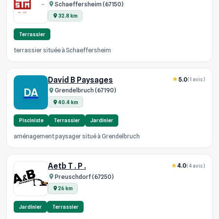
Schaeffersheim (67150)
32.8 km
Terrassier
terrassier située à Schaeffersheim
David B Paysages
5.0
(1 avis)
DA
Grendelbruch (67190)
40.4 km
Pisciniste
Terrassier
Jardinier
aménagement paysager situé à Grendelbruch
Aetb T . P .
4.0
(4 avis)
Preuschdorf (67250)
26 km
Jardinier
Terrassier