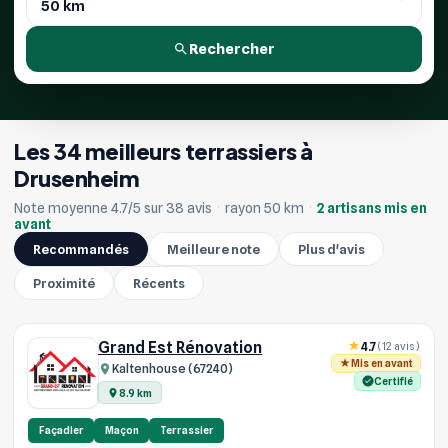
Rechercher
Les 34 meilleurs terrassiers à
Drusenheim
Note moyenne 4.7/5 sur 38 avis
·
rayon 50 km
·
2 artisans mis en
avant
Recommandés
Meilleure note
Plus d'avis
Proximité
Récents
Grand Est Rénovation
4.7
(12 avis)
Mis en avant
Kaltenhouse (67240)
Certifié
8.9 km
Façadier
Maçon
Terrassier