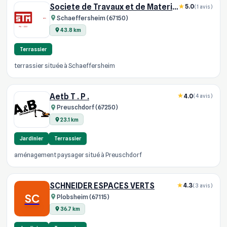
Societe de Travaux et de Materiaux STM
5.0
(1 avis)
Schaeffersheim (67150)
43.8 km
Terrassier
terrassier située à Schaeffersheim
Aetb T . P .
4.0
(4 avis)
Preuschdorf (67250)
23.1 km
Jardinier
Terrassier
aménagement paysager situé à Preuschdorf
SCHNEIDER ESPACES VERTS
4.3
(3 avis)
SC
Plobsheim (67115)
36.7 km