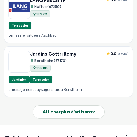
LANG Pascal TP
Hoffen (67250)
19.2 km
Terrassier
terrassier située à Aschbach
Jardins Gottri Remy
0.0
(0 avis)
Berstheim (67170)
19.8 km
Jardinier
Terrassier
aménagement paysager situé à Berstheim
Afficher plus d'artisans