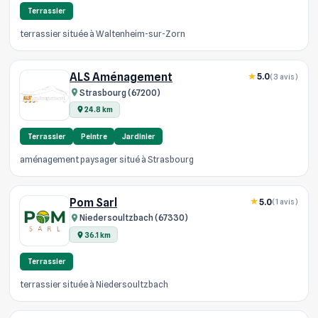
Terrassier
terrassier située à Waltenheim-sur-Zorn
ALS Aménagement
5.0
(3 avis)
Strasbourg (67200)
24.8 km
Terrassier
Peintre
Jardinier
aménagement paysager situé à Strasbourg
Pom Sarl
5.0
(1 avis)
Niedersoultzbach (67330)
36.1 km
Terrassier
terrassier située à Niedersoultzbach