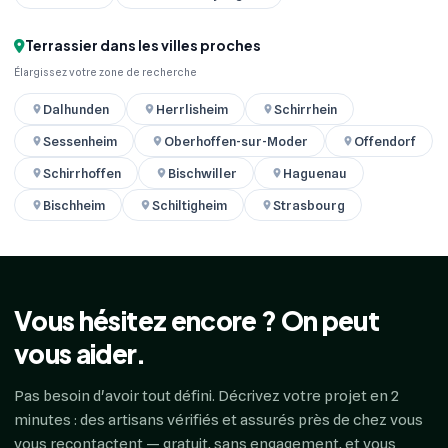
Terrassier dans les villes proches
Élargissez votre zone de recherche
Dalhunden
Herrlisheim
Schirrhein
Sessenheim
Oberhoffen-sur-Moder
Offendorf
Schirrhoffen
Bischwiller
Haguenau
Bischheim
Schiltigheim
Strasbourg
Vous hésitez encore ? On peut
vous aider.
Pas besoin d'avoir tout défini. Décrivez votre projet en 2
minutes : des artisans vérifiés et assurés près de chez vous
vous recontactent — gratuit, sans engagement, et vous