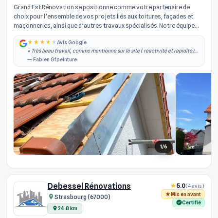
Grand Est Rénovation se positionne comme votre partenaire de
choix pour l’ensemble de vos projets liés aux toitures, façades et
maçonneries, ainsi que d’autres travaux spécialisés. Notre équipe
d’arti...
Avis Google
« Très beau travail, comme mentionné sur le site ( réactivité et rapidité)
effectivement je les ai contacté dans la semaine qui à suivi j'ai obtenu un
— Fabien Gfpeinture
rdv, il est... »
1/6
Debessel Rénovations
5.0
(4 avis)
Mis en avant
Strasbourg (67000)
Certifié
24.8 km