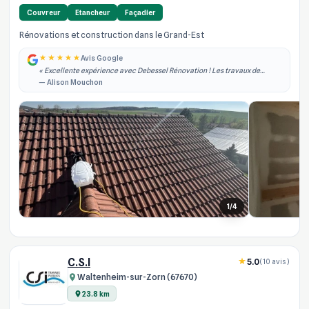
Couvreur
Etancheur
Façadier
Rénovations et construction dans le Grand-Est
Avis Google
« Excellente expérience avec Debessel Rénovation ! Les travaux de
rénovation intérieure ont été réalisés rapidement, dans les délais
— Alison Mouchon
annoncés et avec un grand pro... »
1/4
C.S.I
5.0
(10 avis)
Waltenheim-sur-Zorn (67670)
23.8 km