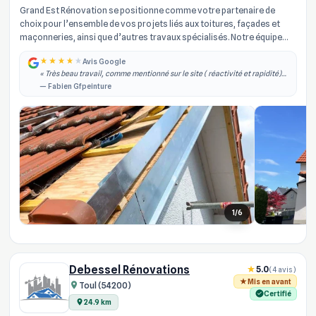
Grand Est Rénovation se positionne comme votre partenaire de
choix pour l’ensemble de vos projets liés aux toitures, façades et
maçonneries, ainsi que d’autres travaux spécialisés. Notre équipe
d’arti...
Avis Google
« Très beau travail, comme mentionné sur le site ( réactivité et rapidité)
effectivement je les ai contacté dans la semaine qui à suivi j'ai obtenu un
— Fabien Gfpeinture
rdv, il est... »
1/6
Debessel Rénovations
5.0
(4 avis)
Mis en avant
Toul (54200)
Certifié
24.9 km