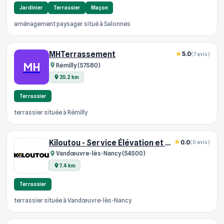
Jardinier
Terrassier
Maçon
aménagement paysager situé à Salonnes
MHTerrassement
5.0
(7 avis)
MH
Rémilly (57580)
35.2 km
Terrassier
terrassier située à Rémilly
Kiloutou - Service Élévation et Terrassement Vandœuvre
0.0
(0 avis)
Vandœuvre-lès-Nancy (54500)
7.4 km
Terrassier
terrassier située à Vandœuvre-lès-Nancy