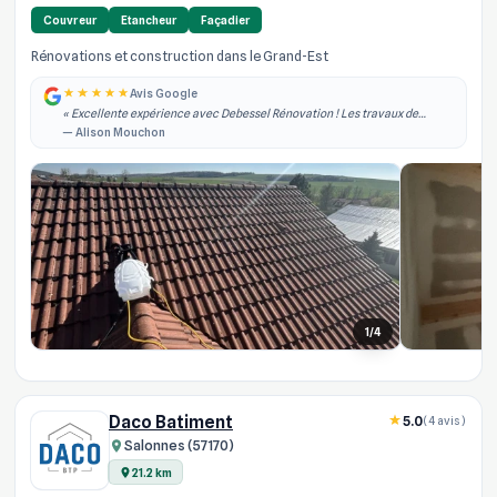
Couvreur
Etancheur
Façadier
Rénovations et construction dans le Grand-Est
Avis Google
« Excellente expérience avec Debessel Rénovation ! Les travaux de
rénovation intérieure ont été réalisés rapidement, dans les délais
— Alison Mouchon
annoncés et avec un grand pro... »
1/4
Daco Batiment
5.0
(4 avis)
Salonnes (57170)
21.2 km