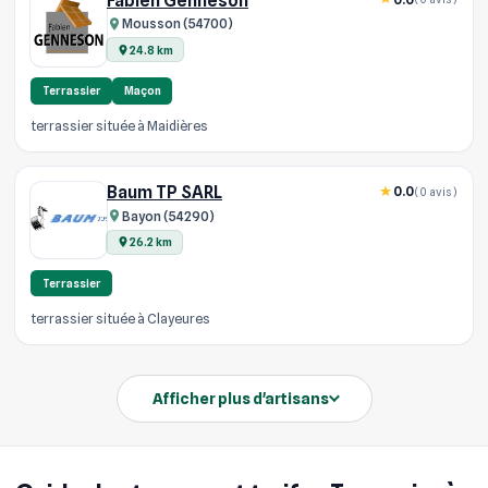
Fabien Genneson
Mousson (54700)
24.8 km
Terrassier
Maçon
terrassier située à Maidières
Baum TP SARL
0.0
(0 avis)
Bayon (54290)
26.2 km
Terrassier
terrassier située à Clayeures
Afficher plus d'artisans