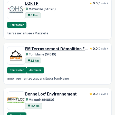
LOR TP
0.0
(0 avis)
Maxéville (54320)
6.1 km
Terrassier
terrassier située à Maxéville
FM Terrassement Démolition F M T D
0.0
(0 avis)
Tomblaine (54510)
2.5 km
Terrassier
Jardinier
aménagement paysager situé à Tomblaine
Benne Loc' Environnement
0.0
(0 avis)
Messein (54850)
12.7 km