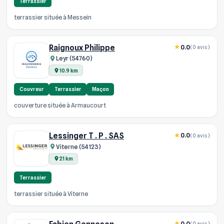
Terrassier
terrassier située à Messein
Raignoux Philippe
0.0
(0 avis)
Leyr (54760)
10.9 km
Couvreur
Terrassier
Maçon
couverture située à Armaucourt
Lessinger T . P . SAS
0.0
(0 avis)
Viterne (54123)
21 km
Terrassier
terrassier située à Viterne
0.0
(0 avis)