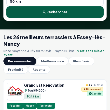
Rechercher
Les 26 meilleurs terrassiers à Essey-lès-
Nancy
Note moyenne 4.9/5 sur 27 avis
·
rayon 50 km
·
2 artisans mis en
avant
Recommandés
Meilleure note
Plus d'avis
Proximité
Récents
Grand Est Rénovation
4.7
(12 avis)
Mis en avant
Toul (54200)
Certifié
24.9 km
Façadier
Maçon
Terrassier