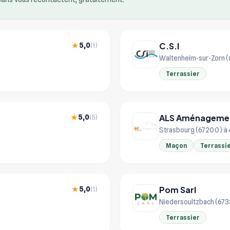
C.S.I
5,0
★
(1)
Waltenheim-sur-Zorn 
Terrassier
ALS Aménageme
5,0
★
(5)
Strasbourg (67200)
à
Maçon
Terrassi
Pom Sarl
5,0
★
(1)
Niedersoultzbach (67
Terrassier