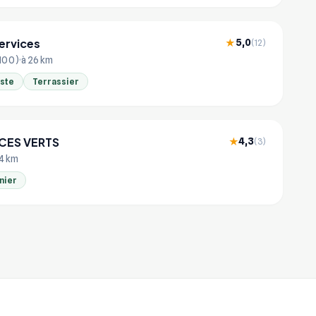
Services
5,0
★
(12)
8100)
à 26 km
iste
Terrassier
CES VERTS
4,3
★
(3)
.4 km
nier