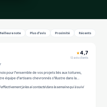
Meilleure note
Plus d'avis
Proximité
Récents
4,7
★
12 avis clients
r
x pour l’ensemble de vos projets liés aux toitures,
re équipe d’artisans chevronnés s’illustre dans la
) effectivement je les ai contacté dans la semaine qui à suivi