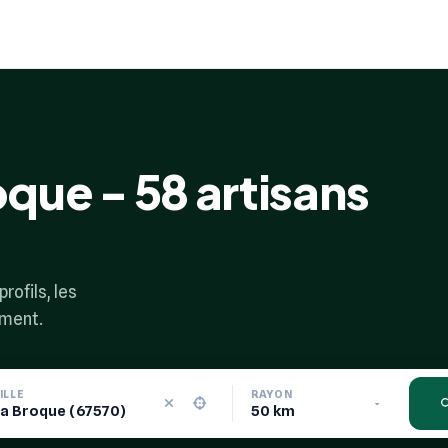
oque - 58 artisans
rofils, les
ement.
ILLE
RAYON