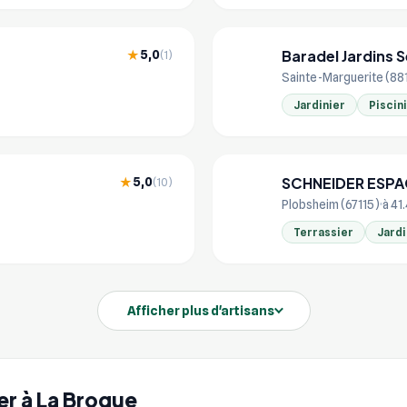
Baradel Jardins 
5,0
★
(1)
BA
Sainte-Marguerite (8
Jardinier
Piscin
SCHNEIDER ESPA
5,0
★
(10)
SC
Plobsheim (67115)
à 41
Terrassier
Jardi
Afficher plus d'artisans
ier à La Broque