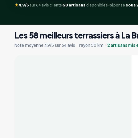
★
4,9/5
sur 64 avis clients
58 artisans
disponibles
Réponse
sous 
Les 58 meilleurs terrassiers à La 
+17
Note moyenne 4.9/5 sur 64 avis
·
rayon 50 km
·
2 artisans mis 
Vérifié