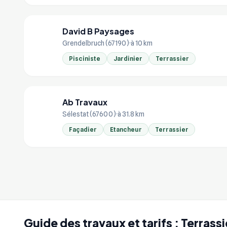
David B Paysages
DA
Grendelbruch (67190)
à 10 km
Pisciniste
Jardinier
Terrassier
Ab Travaux
AB
Sélestat (67600)
à 31.8 km
Façadier
Etancheur
Terrassier
Guide des travaux et tarifs : Terrass