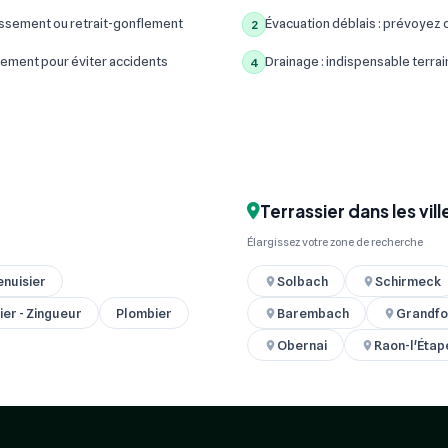
assement ou retrait-gonflement
Évacuation déblais : prévoyez c
2
ement pour éviter accidents
Drainage : indispensable terrain
4
Terrassier dans les vil
Élargissez votre zone de recherche
nuisier
Solbach
Schirmeck
ier - Zingueur
Plombier
Barembach
Grandfo
Obernai
Raon-l'Étap