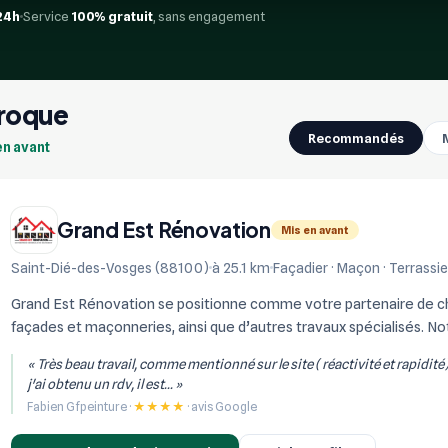
24h
Service
100% gratuit
, sans engagement
Broque
Recommandés
en avant
Grand Est Rénovation
Mis en avant
Saint-Dié-des-Vosges (88100)
à 25.1 km
Façadier · Maçon · Terrassie
Grand Est Rénovation se positionne comme votre partenaire de choi
façades et maçonneries, ainsi que d’autres travaux spécialisés. Not
réalisation de constructi...
« Très beau travail, comme mentionné sur le site ( réactivité et rapidité
j'ai obtenu un rdv, il est... »
Fabien Gfpeinture ·
★★★★
· avis Google