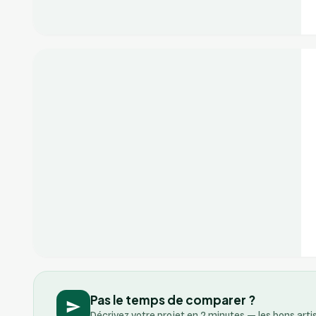
+2
Vérifié
Pas le temps de comparer ?
Décrivez votre projet en 2 minutes — les bons art