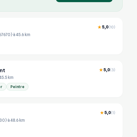
5,0
★
(10)
(67670)
à 45.6 km
nt
5,0
★
(3)
 45.5 km
er
Peintre
5,0
★
(1)
330)
à 48.6 km