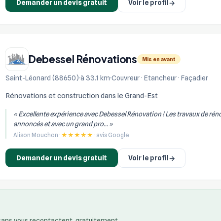
Demander un devis gratuit
Voir le profil
→
Debessel Rénovations
Mis en avant
Saint-Léonard (88650)
à 33.1 km
Couvreur · Etancheur · Façadier
Rénovations et construction dans le Grand-Est
« Excellente expérience avec Debessel Rénovation ! Les travaux de réno
annoncés et avec un grand pro... »
Alison Mouchon ·
★★★★★
· avis Google
Demander un devis gratuit
Voir le profil
→
isans vous recontactent, gratuitement.