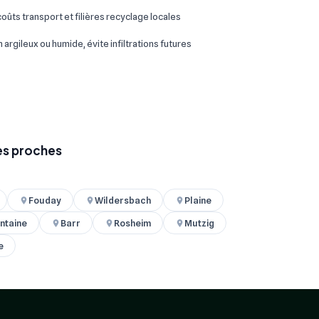
oûts transport et filières recyclage locales
 argileux ou humide, évite infiltrations futures
les proches
Fouday
Wildersbach
Plaine
ntaine
Barr
Rosheim
Mutzig
e