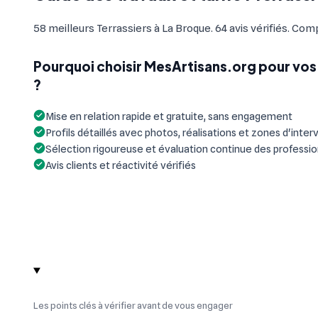
58 meilleurs Terrassiers à La Broque. 64 avis vérifiés. Com
Pourquoi choisir MesArtisans.org pour vos 
?
Mise en relation rapide et gratuite, sans engagement
Profils détaillés avec photos, réalisations et zones d'inter
Sélection rigoureuse et évaluation continue des professi
Avis clients et réactivité vérifiés
Les points clés à vérifier avant de vous engager