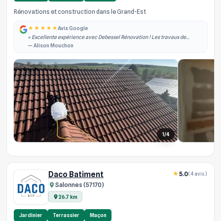
Rénovations et construction dans le Grand-Est
Avis Google
« Excellente expérience avec Debessel Rénovation ! Les travaux de
rénovation intérieure ont été réalisés rapidement, dans les délais
— Alison Mouchon
annoncés et avec un grand pro... »
1/4
Daco Batiment
5.0
(4 avis)
Salonnes (57170)
26.7 km
Jardinier
Terrassier
Maçon