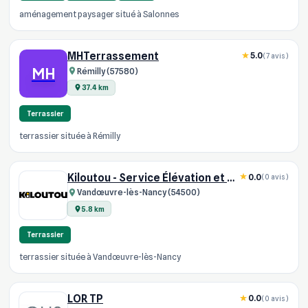
aménagement paysager situé à Salonnes
MHTerrassement
5.0
(7 avis)
MH
Rémilly (57580)
37.4 km
Terrassier
terrassier située à Rémilly
Kiloutou - Service Élévation et Terrassement Vandœuvre
0.0
(0 avis)
Vandœuvre-lès-Nancy (54500)
5.8 km
Terrassier
terrassier située à Vandœuvre-lès-Nancy
LOR TP
0.0
(0 avis)