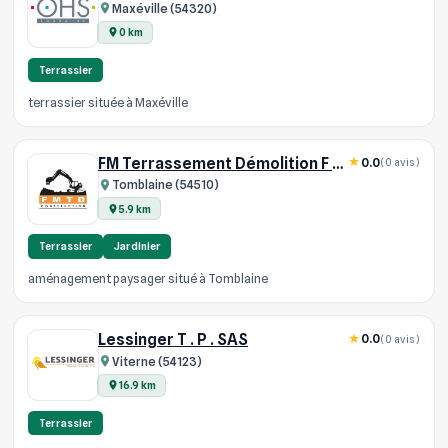
Maxéville (54320)
0 km
Terrassier
terrassier située à Maxéville
FM Terrassement Démolition F M T D
0.0
(0 avis)
Tomblaine (54510)
5.9 km
Terrassier
Jardinier
aménagement paysager situé à Tomblaine
Lessinger T . P . SAS
0.0
(0 avis)
Viterne (54123)
16.9 km
Terrassier