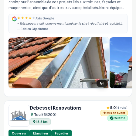
choix pour l’ensemble de vos projets liés aux toitures, façades et
maçonneries, ainsi que d’autres travaux spécialisés. Notre équipe
d’arti...
Avis Google
« Très beau travail, comme mentionné sur le site ( réactivité et rapidité)
effectivement je les ai contacté dans la semaine qui à suivi j'ai obtenu un
— Fabien Gfpeinture
rdv, il est... »
1/6
Debessel Rénovations
5.0
(4 avis)
Mis en avant
Toul (54200)
Certifié
18.8 km
Couvreur
Etancheur
Façadier