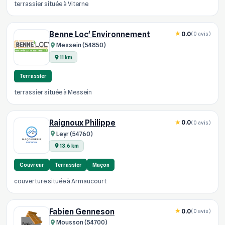
terrassier située à Viterne
Benne Loc' Environnement
0.0
(0 avis)
Messein (54850)
11 km
Terrassier
terrassier située à Messein
Raignoux Philippe
0.0
(0 avis)
Leyr (54760)
13.6 km
Couvreur
Terrassier
Maçon
couverture située à Armaucourt
Fabien Genneson
0.0
(0 avis)
Mousson (54700)