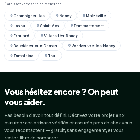
Élargissez votre zone de recherche
Champigneulles
Nancy
Malzéville
Laxou
Saint-Max
Dommartemont
Frouard
Villers-lès-Nancy
Bouxières-aux-Dames
Vandœuvre-lès-Nancy
Tomblaine
Toul
Vous hésitez encore ? On peut
vous aider.
Pas besoin d'avoir tout défini. Décrivez votre projet en 2
minutes : des artisans vérifiés et assurés près de chez vous
vous recontactent — gratuit, sans engagement, et vous
restez libre de comparer.