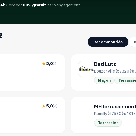
24h
Service
100% gratuit
, sans engagement
z
Recommandés
Bati Lutz
5,0
★
(4)
Bouzonville (57320)
à 
Maçon
Terrassi
MHTerrassemen
5,0
★
(4)
MH
Rémilly (57580)
à 18.1 
Terrassier