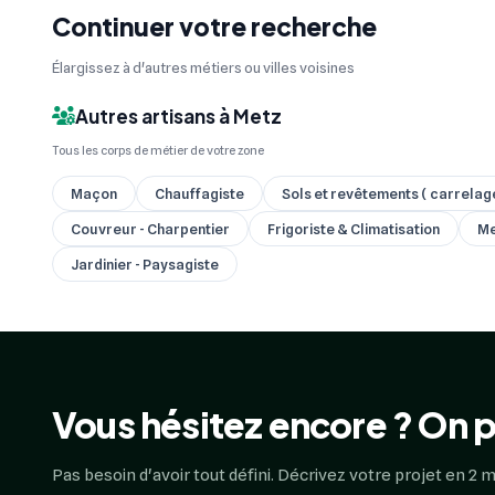
Continuer votre recherche
Élargissez à d'autres métiers ou villes voisines
Autres artisans à Metz
Tous les corps de métier de votre zone
Maçon
Chauffagiste
Sols et revêtements ( carrelage,
Couvreur - Charpentier
Frigoriste & Climatisation
Me
Jardinier - Paysagiste
Vous hésitez encore ? On p
Pas besoin d'avoir tout défini. Décrivez votre projet en 2 m