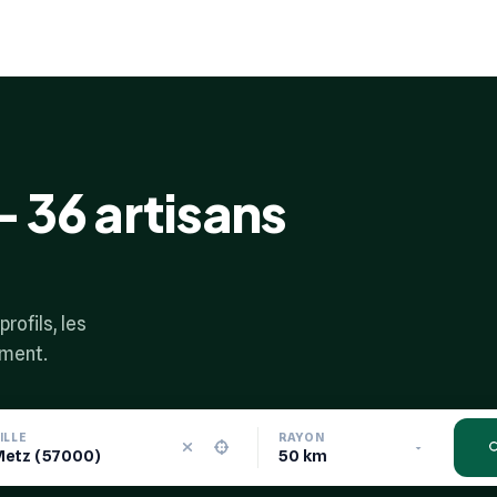
- 36 artisans
rofils, les
ement.
ILLE
RAYON