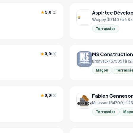
Aspirtec Dével
5,0
★
(2)
Woippy (57140)
à 6.8 
Terrassier
MS Construction
0,0
★
(0)
Bronvaux (57535)
à 12
Maçon
Terrassi
Fabien Genneso
0,0
★
(0)
Mousson (54700)
à 23
Terrassier
Maço