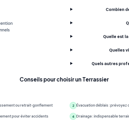
Combien de 
Q
vention
onnels
Quelle est l
Quelles v
Quels autres prof
Conseils pour choisir un Terrassier
assement ou retrait-gonflement
Évacuation déblais : prévoyez c
2
ement pour éviter accidents
Drainage : indispensable terrain
4