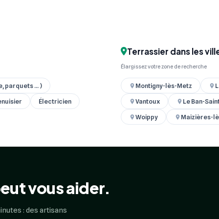
Terrassier dans les vil
Élargissez votre zone de recherche
 parquets ... )
Montigny-lès-Metz
L
nuisier
Électricien
Vantoux
Le Ban-Sain
Woippy
Maizières-l
eut vous aider.
inutes : des artisans