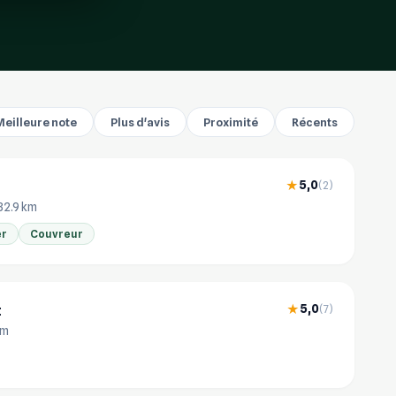
Meilleure note
Plus d'avis
Proximité
Récents
5,0
★
(2)
32.9 km
er
Couvreur
t
5,0
★
(7)
km