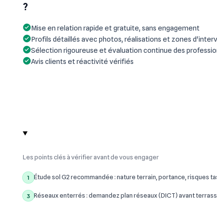
?
Mise en relation rapide et gratuite, sans engagement
Profils détaillés avec photos, réalisations et zones d'inter
Sélection rigoureuse et évaluation continue des professi
Avis clients et réactivité vérifiés
Les points clés à vérifier avant de vous engager
Étude sol G2 recommandée : nature terrain, portance, risques t
1
Réseaux enterrés : demandez plan réseaux (DICT) avant terrass
3