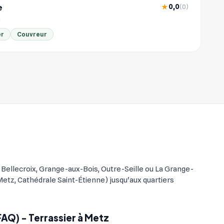
e
0,0
★
(0)
m
er
Couvreur
 Bellecroix, Grange-aux-Bois, Outre-Seille ou La Grange-
Metz, Cathédrale Saint-Étienne) jusqu'aux quartiers
FAQ) - Terrassier à Metz