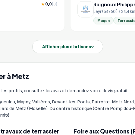
Raignoux Philipp
0,0
★
(0)
Leyr (54760)
à 34.4 k
Maçon
Terrassi
Afficher plus d'artisans
ier à Metz
les profils, consultez les avis et demandez votre devis gratuit.
-Queuleu, Magny, Vallières, Devant-les-Ponts, Patrotte-Metz Nord,
rtiers de Metz (Moselle). Du centre historique (Centre Pompidou-
imité.
travaux de terrassier
Foire aux Questions (