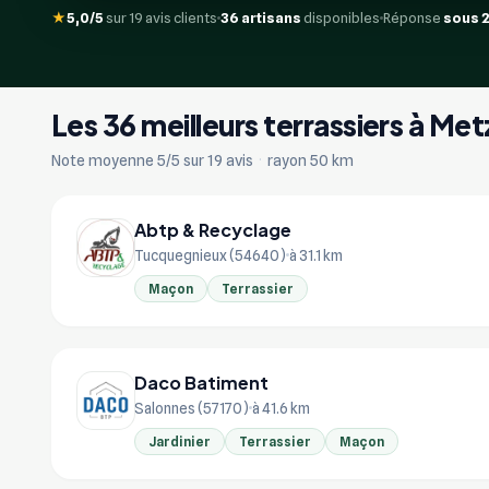
★
5,0/5
sur 19 avis clients
36 artisans
disponibles
Réponse
sous 
Les 36 meilleurs terrassiers à Met
Note moyenne 5/5 sur 19 avis
·
rayon 50 km
Abtp & Recyclage
Tucquegnieux (54640)
à 31.1 km
Maçon
Terrassier
Daco Batiment
Salonnes (57170)
à 41.6 km
Jardinier
Terrassier
Maçon