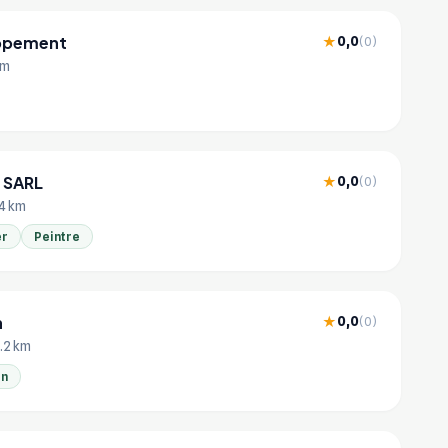
oppement
0,0
★
(0)
km
 SARL
0,0
★
(0)
.4 km
er
Peintre
n
0,0
★
(0)
.2 km
n