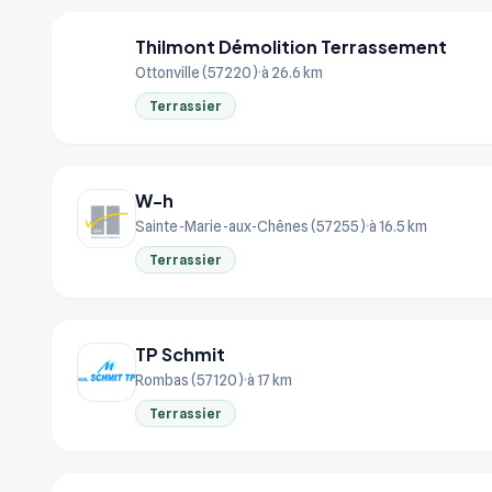
Thilmont Démolition Terrassement
TH
Ottonville (57220)
à 26.6 km
Terrassier
W-h
Sainte-Marie-aux-Chênes (57255)
à 16.5 km
Terrassier
TP Schmit
Rombas (57120)
à 17 km
Terrassier