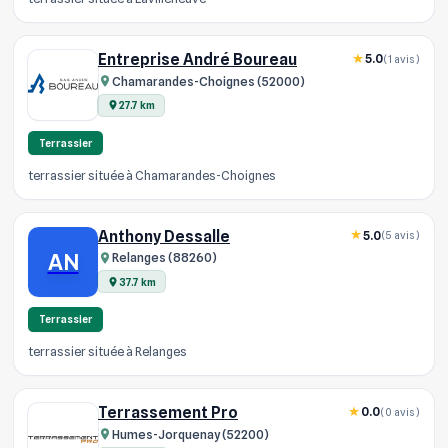
Entreprise André Boureau
5.0
(1 avis)
Chamarandes-Choignes (52000)
27.7 km
Terrassier
terrassier située à Chamarandes-Choignes
Anthony Dessalle
5.0
(5 avis)
AN
Relanges (88260)
37.7 km
Terrassier
terrassier située à Relanges
Terrassement Pro
0.0
(0 avis)
Humes-Jorquenay (52200)