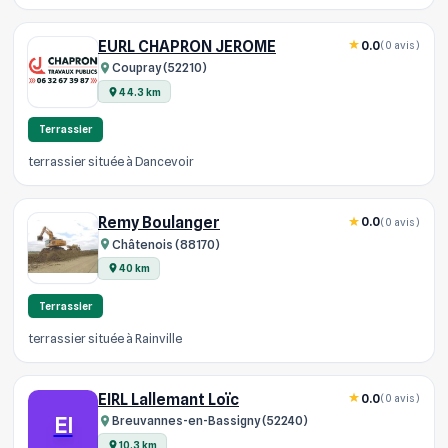
EURL CHAPRON JEROME
0.0
(0 avis)
Coupray (52210)
44.3 km
Terrassier
terrassier située à Dancevoir
Remy Boulanger
0.0
(0 avis)
Châtenois (88170)
40 km
Terrassier
terrassier située à Rainville
EIRL Lallemant Loïc
0.0
(0 avis)
EI
Breuvannes-en-Bassigny (52240)
10.3 km