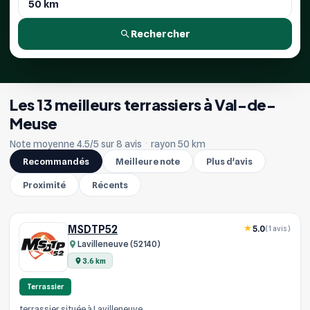
Rechercher
Les 13 meilleurs terrassiers à Val-de-
Meuse
Note moyenne 4.5/5 sur 8 avis
·
rayon 50 km
Recommandés
Meilleure note
Plus d'avis
Proximité
Récents
MSDTP52
5.0
(1 avis)
Lavilleneuve (52140)
3.6 km
Terrassier
terrassier située à Lavilleneuve