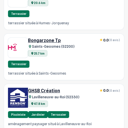
20.6 km
Terrassier
terrassier située à Humes-Jorquenay
Bongarzone Tp
0.0
(0 avis)
Saints-Geosmes (52200)
25.7 km
Terrassier
terrassier située à Saints-Geosmes
GHSB Création
0.0
(0 avis)
Lavilleneuve-au-Roi (52330)
47.8 km
Pisciniste
Jardinier
Terrassier
aménagement paysager situé à Lavilleneuve-au-Roi