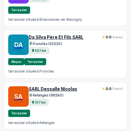
Terrassier
terrassier située à Breuvannes-en-Bassigny
Da Silva Père Et Fils SARL
0.0
(0 avis)
DA
Froncles (52320)
43.7 km
Maçon
Terrassier
terrassier située à Froncles
SARL Dessalle Nicolas
0.0
(0 avis)
SA
Relanges (88260)
37.7 km
Terrassier
terrassier située à Relanges