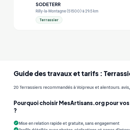
SODETERR
SO
Rilly-la-Montagne (51500)
à 29.5 km
Terrassier
Guide des travaux et tarifs : Terrass
20 Terrassiers recommandés à Voipreux et alentours. avis,
Pourquoi choisir MesArtisans.org pour vos 
?
Mise en relation rapide et gratuite, sans engagement
Profils détaillés avec photos, réalisations et zones d'inter