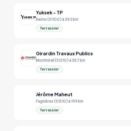
Yuksek - TP
Reims (51100)
à 39.3 km
Terrassier
Girardin Travaux Publics
Montmirail (51210)
à 35.7 km
Terrassier
Jérôme Maheut
JÉ
Fagnières (51510)
à 19.9 km
Terrassier