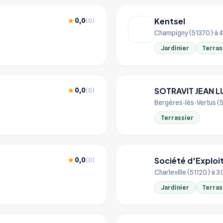
Kentsel
0,0
★
(0)
Champigny (51370)
à 4
Jardinier
Terras
SOTRAVIT JEAN 
0,0
★
(0)
SO
Bergères-lès-Vertus (
Terrassier
Société d'Exploi
0,0
★
(0)
SO
Charleville (51120)
à 3
Jardinier
Terras