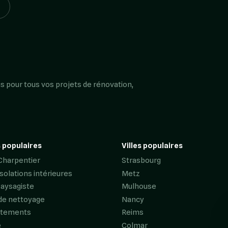
s pour tous vos projets de rénovation,
 populaires
Villes populaires
Charpentier
Strasbourg
Isolations intérieures
Metz
Paysagiste
Mulhouse
de nettoyage
Nancy
êtements
Reims
e
Colmar