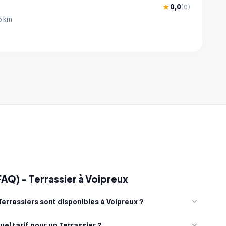
0,0
★
(0)
6 km
FAQ) - Terrassier à Voipreux
errassiers sont disponibles à Voipreux ?
uel tarif pour un Terrassier ?