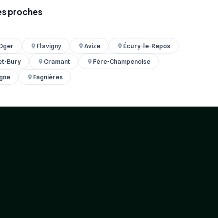
les proches
Oger
Flavigny
Avize
Écury-le-Repos
et-Bury
Cramant
Fère-Champenoise
gne
Fagnières