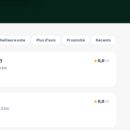
Meilleure note
Plus d'avis
Proximité
Récents
T
0,0
★
(0)
6 km
0,0
★
(0)
.5 km