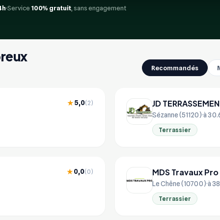
4h
Service
100% gratuit
, sans engagement
preux
Recommandés
JD TERRASSEMEN
5,0
★
(2)
Sézanne (51120)
à 30.
Terrassier
MDS Travaux Pro
0,0
★
(0)
Le Chêne (10700)
à 38
Terrassier