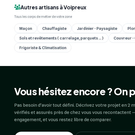
Autres artisans à Voipreux
Tous les corps de métier de votre zone
Maçon
Chauffagiste
Jardinier - Paysagiste
Plo
Sols et revêtements ( carrelage, parquets ... )
Couvreur -
Frigoriste & Climatisation
Vous hésitez encore ? On p
Pas besoin d'avoir tout défini. Décrivez votre projet en 2 m
vérifiés et assurés près de chez vous vous recontactent —
engagement, et vous restez libre de comparer.