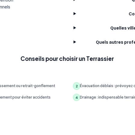
onnels
Co
Quelles vil
Quels autres prof
Conseils pour choisir un Terrassier
assement ou retrait-gonflement
Évacuation déblais : prévoyez c
2
ement pour éviter accidents
Drainage : indispensable terrain
4