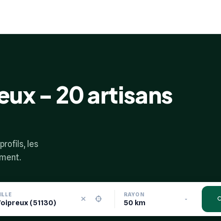
eux - 20 artisans
rofils, les
ement.
ILLE
RAYON