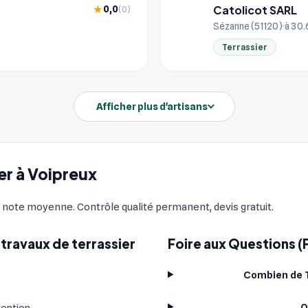
Catolicot SARL
0,0
★
(0)
CA
Sézanne (51120)
à 30.
Terrassier
Afficher plus d'artisans
ier à Voipreux
 note moyenne. Contrôle qualité permanent, devis gratuit.
travaux de terrassier
Foire aux Questions (
Combien de T
Q
vention