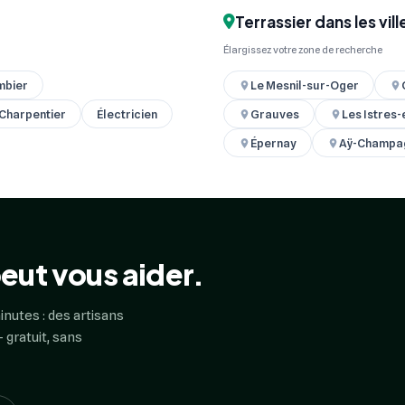
Terrassier dans les vil
Élargissez votre zone de recherche
mbier
Le Mesnil-sur-Oger
 Charpentier
Électricien
Grauves
Les Istres-
Épernay
Aÿ-Champa
eut vous aider.
inutes : des artisans
 gratuit, sans