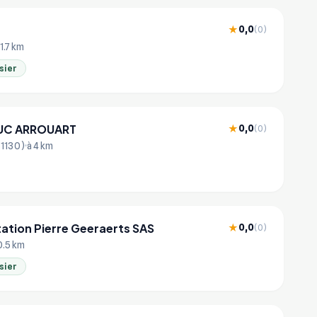
0,0
★
(0)
1.7 km
sier
LUC ARROUART
0,0
★
(0)
51130)
à 4 km
tation Pierre Geeraerts SAS
0,0
★
(0)
0.5 km
sier