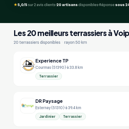
★
5,0/5
sur 2 avis clients
20 artisans
disponibles
Réponse
sous 2
Les 20 meilleurs terrassiers à Voi
20 terrassiers disponibles
·
rayon 50 km
Experience TP
Courmas (51390)
à 33.8 km
Terrassier
DR Paysage
Esternay (51310)
à 39.4 km
Jardinier
Terrassier