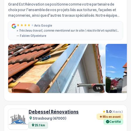
Grand Est Rénovation se positionne comme votre partenaire de
choix pour l’ensemble de vos projets liés aux toitures, façades et
maçonneries, ainsi que d’autres travaux spécialisés. Notre équipe
d’arti...
Avis Google
« Très beau travail, comme mentionné sur le site ( réactivité et rapidité)
effectivement je les ai contacté dans la semaine qui à suivi j'ai obtenu un
— Fabien Gfpeinture
rdv, il est... »
1/6
Debessel Rénovations
5.0
(4 avis)
Mis en avant
Strasbourg (67000)
Certifié
25.1 km