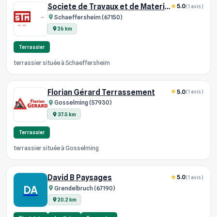
Societe de Travaux et de Materiaux STM
5.0
(1 avis)
Schaeffersheim (67150)
26 km
Terrassier
terrassier située à Schaeffersheim
Florian Gérard Terrassement
5.0
(1 avis)
Gosselming (57930)
37.5 km
Terrassier
terrassier située à Gosselming
David B Paysages
5.0
(1 avis)
DA
Grendelbruch (67190)
20.2 km