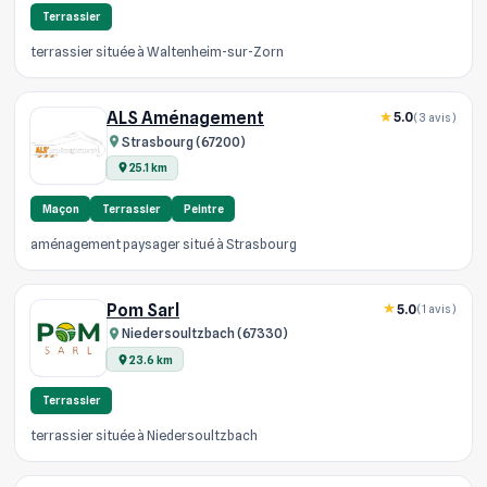
Terrassier
terrassier située à Waltenheim-sur-Zorn
ALS Aménagement
5.0
(3 avis)
Strasbourg (67200)
25.1 km
Maçon
Terrassier
Peintre
aménagement paysager situé à Strasbourg
Pom Sarl
5.0
(1 avis)
Niedersoultzbach (67330)
23.6 km
Terrassier
terrassier située à Niedersoultzbach