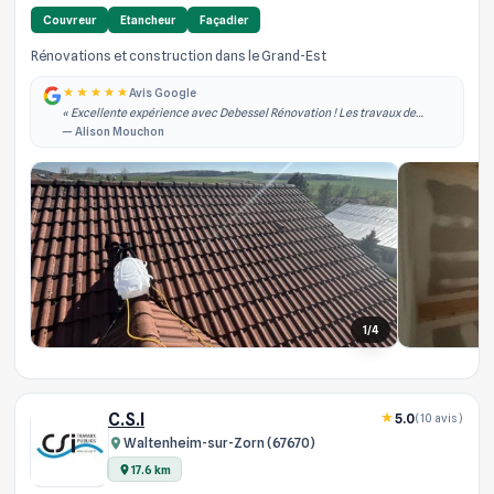
Couvreur
Etancheur
Façadier
Rénovations et construction dans le Grand-Est
Avis Google
« Excellente expérience avec Debessel Rénovation ! Les travaux de
rénovation intérieure ont été réalisés rapidement, dans les délais
— Alison Mouchon
annoncés et avec un grand pro... »
1/4
C.S.I
5.0
(10 avis)
Waltenheim-sur-Zorn (67670)
17.6 km