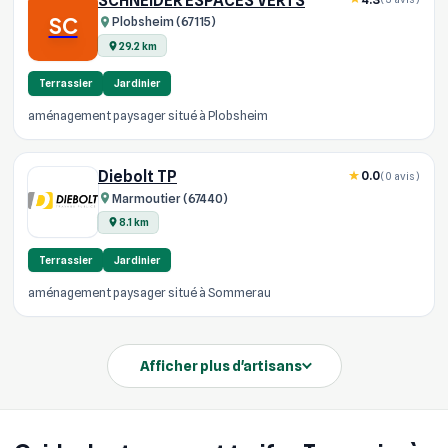
SCHNEIDER ESPACES VERTS
SC
Plobsheim (67115)
29.2 km
Terrassier
Jardinier
aménagement paysager situé à Plobsheim
Diebolt TP
0.0
(0 avis)
Marmoutier (67440)
8.1 km
Terrassier
Jardinier
aménagement paysager situé à Sommerau
Afficher plus d'artisans