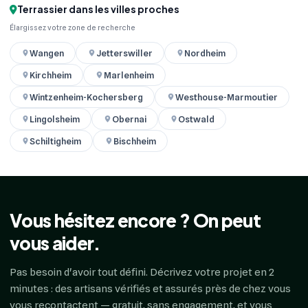
Terrassier dans les villes proches
Élargissez votre zone de recherche
Wangen
Jetterswiller
Nordheim
Kirchheim
Marlenheim
Wintzenheim-Kochersberg
Westhouse-Marmoutier
Lingolsheim
Obernai
Ostwald
Schiltigheim
Bischheim
Vous hésitez encore ? On peut
vous aider.
Pas besoin d'avoir tout défini. Décrivez votre projet en 2
minutes : des artisans vérifiés et assurés près de chez vous
vous recontactent — gratuit, sans engagement, et vous