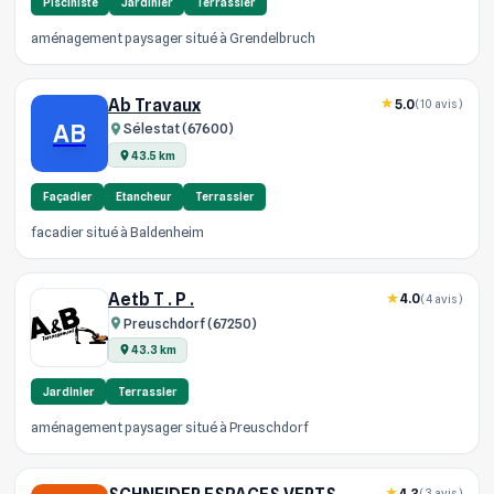
Pisciniste
Jardinier
Terrassier
aménagement paysager situé à Grendelbruch
Ab Travaux
5.0
(10 avis)
AB
Sélestat (67600)
43.5 km
Façadier
Etancheur
Terrassier
facadier situé à Baldenheim
Aetb T . P .
4.0
(4 avis)
Preuschdorf (67250)
43.3 km
Jardinier
Terrassier
aménagement paysager situé à Preuschdorf
4.3
(3 avis)