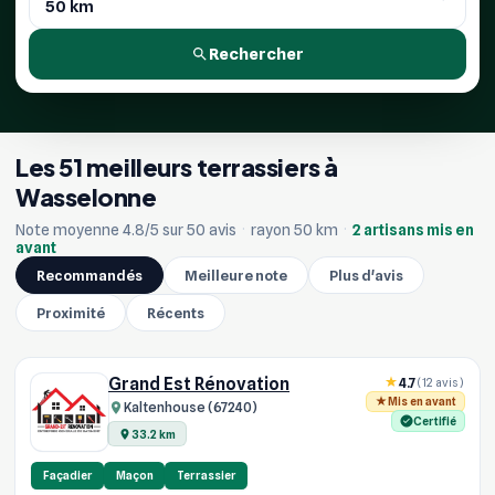
Rechercher
Les 51 meilleurs terrassiers à
Wasselonne
Note moyenne 4.8/5 sur 50 avis
·
rayon 50 km
·
2 artisans mis en
avant
Recommandés
Meilleure note
Plus d'avis
Proximité
Récents
Grand Est Rénovation
4.7
(12 avis)
Mis en avant
Kaltenhouse (67240)
Certifié
33.2 km
Façadier
Maçon
Terrassier