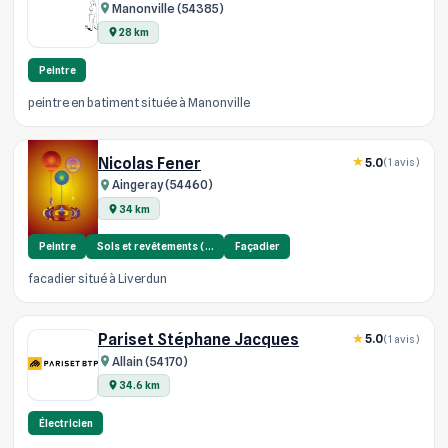
Manonville (54385)
28 km
Peintre
peintre en batiment située à Manonville
Nicolas Fener
5.0
(1 avis)
Aingeray (54460)
34 km
Peintre
Sols et revêtements (…
Façadier
facadier situé à Liverdun
Pariset Stéphane Jacques
5.0
(1 avis)
Allain (54170)
34.6 km
Électricien