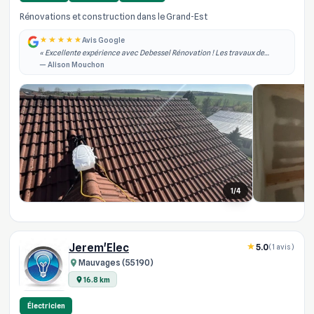
Rénovations et construction dans le Grand-Est
Avis Google
« Excellente expérience avec Debessel Rénovation ! Les travaux de
rénovation intérieure ont été réalisés rapidement, dans les délais
— Alison Mouchon
annoncés et avec un grand pro... »
1/4
Jerem'Elec
5.0
(1 avis)
Mauvages (55190)
16.8 km
Électricien