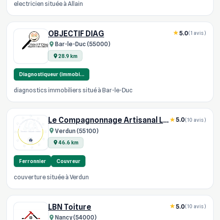
electricien située à Allain
OBJECTIF DIAG
5.0
(1 avis)
Bar-le-Duc (55000)
28.9 km
Diagnostiqueur (immobi…
diagnostics immobiliers situé à Bar-le-Duc
Le Compagnonnage Artisanal L C A
5.0
(10 avis)
Verdun (55100)
46.6 km
Ferronnier
Couvreur
couverture située à Verdun
LBN Toiture
5.0
(10 avis)
Nancy (54000)