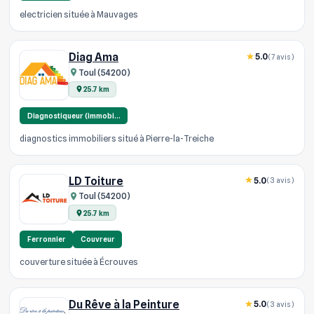
electricien située à Mauvages
Diag Ama
5.0
(7 avis)
Toul (54200)
25.7 km
Diagnostiqueur (immobi…
diagnostics immobiliers situé à Pierre-la-Treiche
LD Toiture
5.0
(3 avis)
Toul (54200)
25.7 km
Ferronnier
Couvreur
couverture située à Écrouves
Du Rêve à la Peinture
5.0
(3 avis)