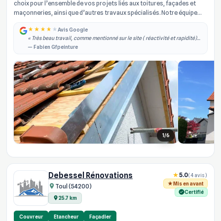
choix pour l’ensemble de vos projets liés aux toitures, façades et
maçonneries, ainsi que d’autres travaux spécialisés. Notre équipe
d’arti...
Avis Google
« Très beau travail, comme mentionné sur le site ( réactivité et rapidité)
effectivement je les ai contacté dans la semaine qui à suivi j'ai obtenu un
— Fabien Gfpeinture
rdv, il est... »
1/6
Debessel Rénovations
5.0
(4 avis)
Mis en avant
Toul (54200)
Certifié
25.7 km
Couvreur
Etancheur
Façadier