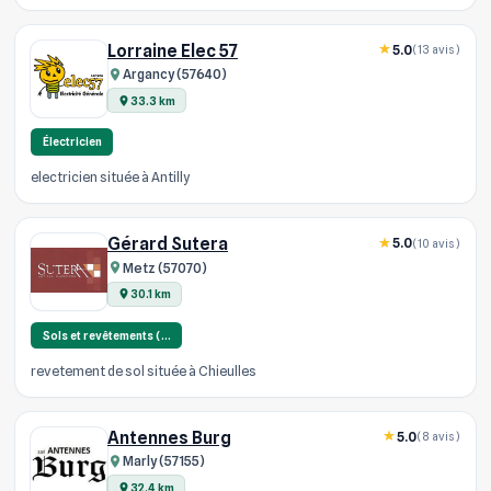
Lorraine Elec 57
5.0
(13 avis)
Argancy (57640)
33.3 km
Électricien
electricien située à Antilly
Gérard Sutera
5.0
(10 avis)
Metz (57070)
30.1 km
Sols et revêtements (…
revetement de sol située à Chieulles
Antennes Burg
5.0
(8 avis)
Marly (57155)
32.4 km