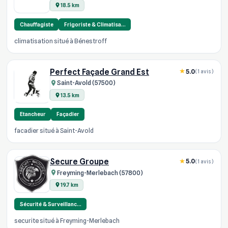
18.5 km
Chauffagiste
Frigoriste & Climatisa…
climatisation situé à Bénestroff
Perfect Façade Grand Est
5.0
(1 avis)
Saint-Avold (57500)
13.5 km
Etancheur
Façadier
facadier situé à Saint-Avold
Secure Groupe
5.0
(1 avis)
Freyming-Merlebach (57800)
19.7 km
Sécurité & Surveillanc…
securite situé à Freyming-Merlebach