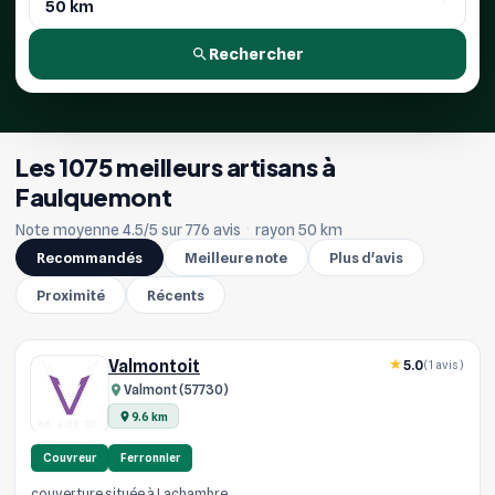
Rechercher
Les 1075 meilleurs artisans à
Faulquemont
Note moyenne 4.5/5 sur 776 avis
·
rayon 50 km
Recommandés
Meilleure note
Plus d'avis
Proximité
Récents
Valmontoit
5.0
(1 avis)
Valmont (57730)
9.6 km
Couvreur
Ferronnier
couverture située à Lachambre