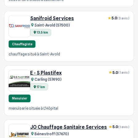
Sanifroid Services
5.0
(3 avis)
Saint-Avold (57500)
13.5 km
Chauffagiste
chauffage situé à Saint-Avold
E - S Plastifex
5.0
(1 avis)
Carling (57490)
17 km
Menuisier
menuiserie située à L'Hôpital
JO Chauffage Sanitaire Services
5.0
(1 avis)
Bénestroff (57670)