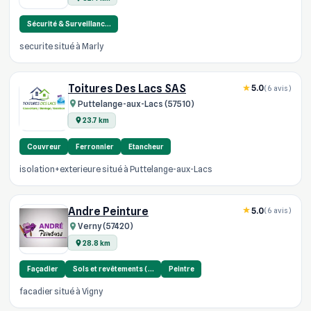
Sécurité & Surveillanc…
securite situé à Marly
Toitures Des Lacs SAS
5.0
(6 avis)
Puttelange-aux-Lacs (57510)
23.7 km
Couvreur
Ferronnier
Etancheur
isolation+exterieure situé à Puttelange-aux-Lacs
Andre Peinture
5.0
(6 avis)
Verny (57420)
28.8 km
Façadier
Sols et revêtements (…
Peintre
facadier situé à Vigny