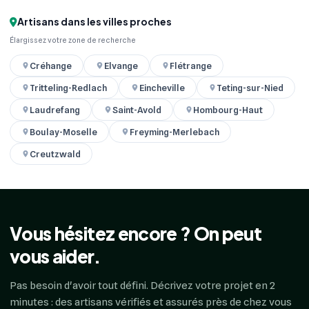
Artisans dans les villes proches
Élargissez votre zone de recherche
Créhange
Elvange
Flétrange
Tritteling-Redlach
Eincheville
Teting-sur-Nied
Laudrefang
Saint-Avold
Hombourg-Haut
Boulay-Moselle
Freyming-Merlebach
Creutzwald
Vous hésitez encore ? On peut
vous aider.
Pas besoin d'avoir tout défini. Décrivez votre projet en 2
minutes : des artisans vérifiés et assurés près de chez vous