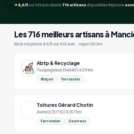
★
4,6/5
sur 613 avis clients
716 artisans
disponibles
Réponse
sous
Les 716 meilleurs artisans à Manci
Note moyenne 4.6/5 sur 613 avis
·
rayon 50 km
Abtp & Recyclage
Tucquegnieux (54640)
à 2.9 km
Maçon
Terrassier
Toitures Gérard Chotin
Aumetz (57710)
à 15.7 km
Ferronnier
Couvreur