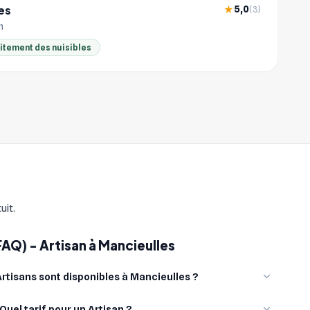
es
5,0
★
(3)
m
aitement des nuisibles
uit.
FAQ) - Artisan à Mancieulles
tisans sont disponibles à Mancieulles ?
Quel tarif pour un Artisan ?