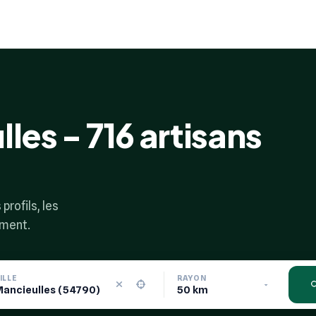
les - 716 artisans
profils, les
ement.
ILLE
RAYON