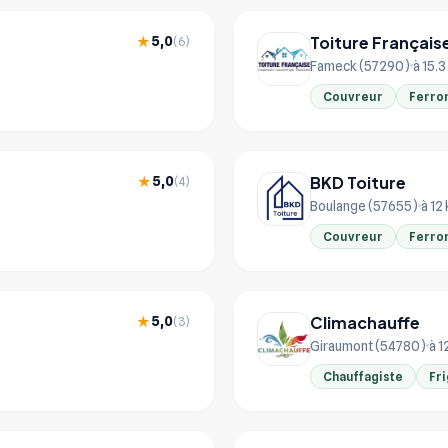
Toiture Français
5,0
★
(6)
Fameck (57290)
à 15.
Couvreur
Ferro
BKD Toiture
5,0
★
(4)
Boulange (57655)
à 12
Couvreur
Ferro
Climachauffe
5,0
★
(3)
Giraumont (54780)
à 1
Chauffagiste
Fri