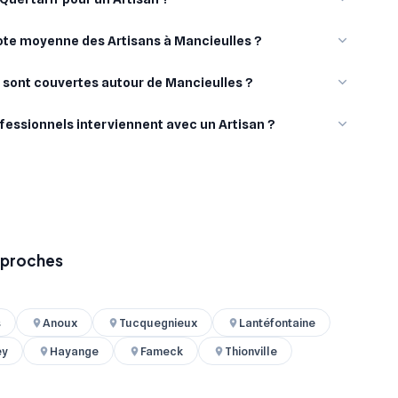
note moyenne des Artisans à Mancieulles ?
s sont couvertes autour de Mancieulles ?
fessionnels interviennent avec un Artisan ?
s proches
s
Anoux
Tucquegnieux
Lantéfontaine
ey
Hayange
Fameck
Thionville