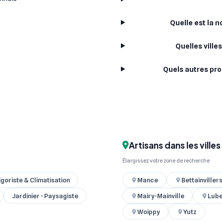
Quelle est la 
Quelles ville
Quels autres pro
Artisans dans les ville
Élargissez votre zone de recherche
igoriste & Climatisation
Mance
Bettainviller
Jardinier - Paysagiste
Mairy-Mainville
Lub
Woippy
Yutz