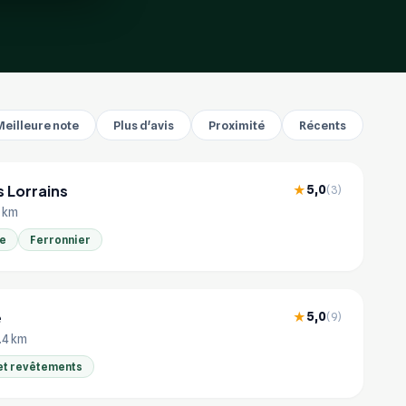
Meilleure note
Plus d'avis
Proximité
Récents
 Lorrains
5,0
★
(3)
9 km
re
Ferronnier
e
5,0
★
(9)
5.4 km
et revêtements