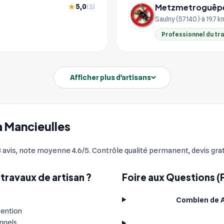
Metzmetroguêp
5,0
★
(3)
Saulny (57140)
à 19.7 k
Professionnel du tr
Afficher plus d'artisans
 à Mancieulles
avis, note moyenne 4.6/5. Contrôle qualité permanent, devis grat
travaux de artisan ?
Foire aux Questions (
Combien de Ar
vention
onnels