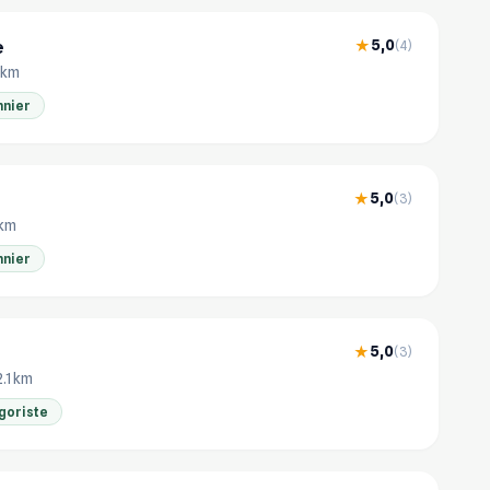
e
5,0
★
(4)
3 km
nnier
5,0
★
(3)
 km
nnier
5,0
★
(3)
2.1 km
goriste