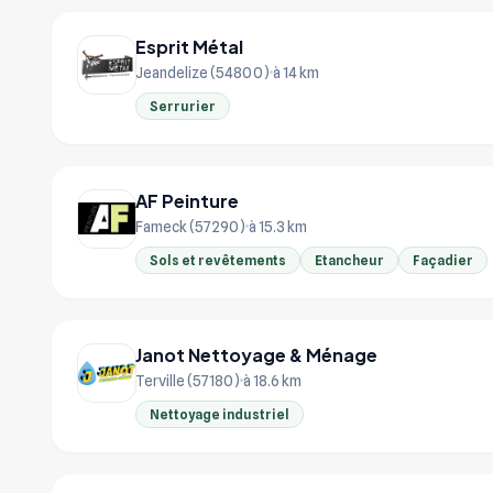
Esprit Métal
Jeandelize (54800)
à 14 km
Serrurier
AF Peinture
Fameck (57290)
à 15.3 km
Sols et revêtements
Etancheur
Façadier
Janot Nettoyage & Ménage
Terville (57180)
à 18.6 km
Nettoyage industriel