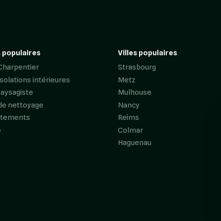
 populaires
Villes populaires
Charpentier
Strasbourg
Isolations intérieures
Metz
Paysagiste
Mulhouse
de nettoyage
Nancy
êtements
Reims
e
Colmar
Haguenau