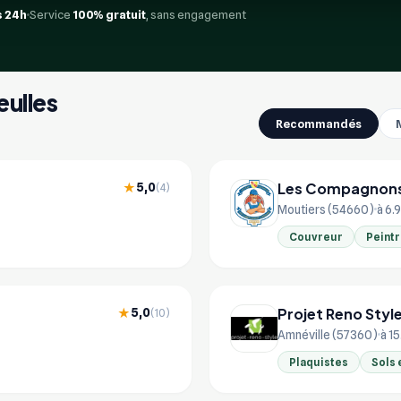
 24h
Service
100% gratuit
, sans engagement
eulles
Recommandés
Les Compagnons
5,0
★
(4)
Moutiers (54660)
à 6.
Couvreur
Peint
Projet Reno Styl
5,0
★
(10)
Amnéville (57360)
à 1
Plaquistes
Sols 