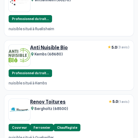
Professionnel du trait…
nuisible situé à Ruelisheim
Anti Nuisible Bio
5.0
(3 avis)
Kembs (68680)
Professionnel du trait…
nuisible situé à Kembs
Renov Toitures
5.0
(1 avis)
Bergholtz (68500)
Couvreur
Ferronnier
Chauffagiste
nuisible situé à Guebwiller