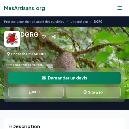
PRINCIPAL
MesArtisans.org
Professionnel du traitement des nuisibles
/
Ungersheim
/
DGRG
DGRG
Ungersheim (68190)
Professionnel du traitem…
Demander un devis
Site web
03 89...
Description