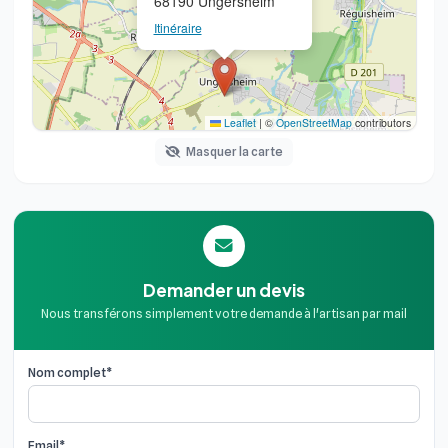
68190 Ungersheim
Itinéraire
Leaflet
|
©
OpenStreetMap
contributors
Masquer la carte
Demander un devis
Nous transférons simplement votre demande à l'artisan par mail
Nom complet*
Email*