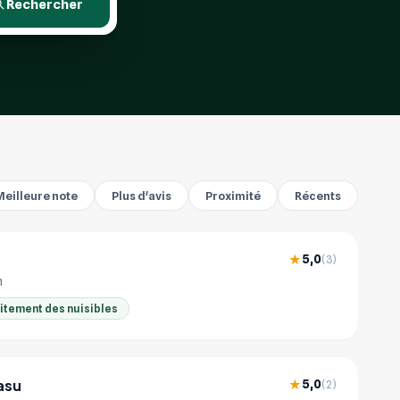
Rechercher
Meilleure note
Plus d'avis
Proximité
Récents
5,0
★
(3)
m
aitement des nuisibles
asu
5,0
★
(2)