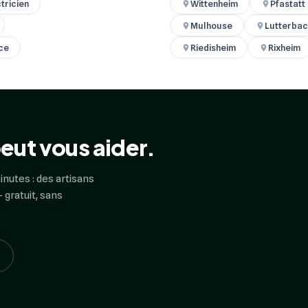
tricien
Wittenheim
Pfastatt
Mulhouse
Lutterbac
nce
Riedisheim
Rixheim
eut vous aider.
inutes : des artisans
 gratuit, sans