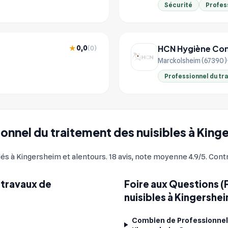
Sécurité
Profess
HCN Hygiène Cont
0,0
★
(0)
Marckolsheim (67390)
Professionnel du tr
sionnel du traitement des nuisibles à Kin
 à Kingersheim et alentours. 18 avis, note moyenne 4.9/5. Contrô
 travaux de
Foire aux Questions (
?
nuisibles à Kingershe
Combien de Professionnels