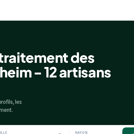
 traitement des
heim - 12 artisans
rofils, les
ement.
ILLE
RAYON