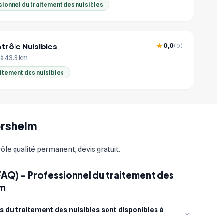
ionnel du traitement des nuisibles
rôle Nuisibles
0,0
★
(0)
à 43.8 km
aitement des nuisibles
gersheim
le qualité permanent, devis gratuit.
FAQ) - Professionnel du traitement des
im
 du traitement des nuisibles sont disponibles à