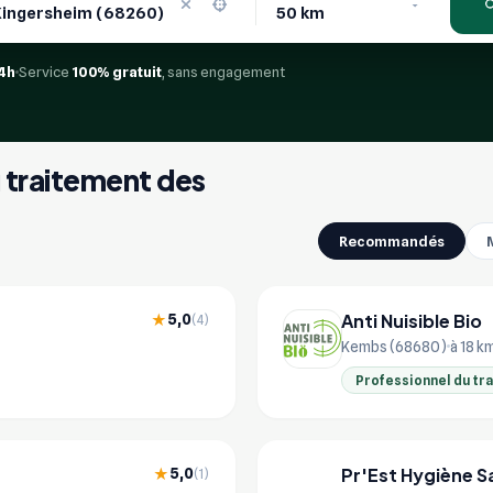
4h
Service
100% gratuit
, sans engagement
u traitement des
Recommandés
Anti Nuisible Bio
5,0
★
(4)
Kembs (68680)
à 18 k
Professionnel du tr
Pr'Est Hygiène S
5,0
★
(1)
PR