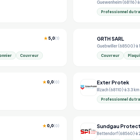
Guewenheim (68116)
à
Professionnel du tr
GRTH SARL
5,0
★
(1)
GR
Guebwiller (68500)
à 
onnier
Couvreur
Couvreur
Plaqu
Exter Protek
0,0
★
(0)
Illzach (68110)
à 3.3 km
Professionnel du tr
0,0
★
(0)
Bettendorf (68560)
à 