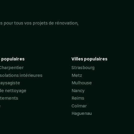
s pour tous vos projets de rénovation,
 populaires
Villes populaires
Charpentier
Strasbourg
Isolations intérieures
Metz
Paysagiste
Mulhouse
de nettoyage
Nancy
êtements
Reims
e
Colmar
Haguenau