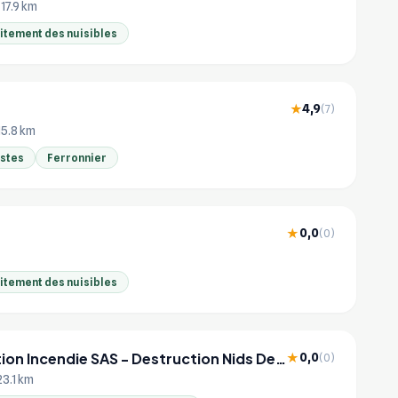
 17.9 km
aitement des nuisibles
4,9
★
(7)
15.8 km
istes
Ferronnier
0,0
★
(0)
aitement des nuisibles
Sundgau Protection Incendie SAS - Destruction Nids De Guêpes et frelons
0,0
★
(0)
23.1 km