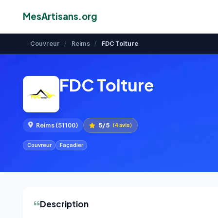
MesArtisans.org
Couvreur
/
Reims
/
FDC Toiture
FDC Toiture
5/5
Reims (51100)
(4 avis)
Couvreur
Façadier
Description