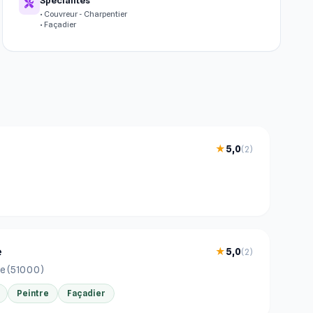
• Couvreur - Charpentier
• Façadier
★
5,0
(2)
e
★
5,0
(2)
e (51000)
Peintre
Façadier