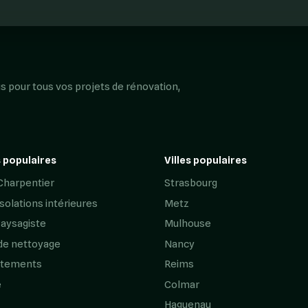
s pour tous vos projets de rénovation,
 populaires
Villes populaires
Charpentier
Strasbourg
Isolations intérieures
Metz
Paysagiste
Mulhouse
de nettoyage
Nancy
êtements
Reims
e
Colmar
Haguenau