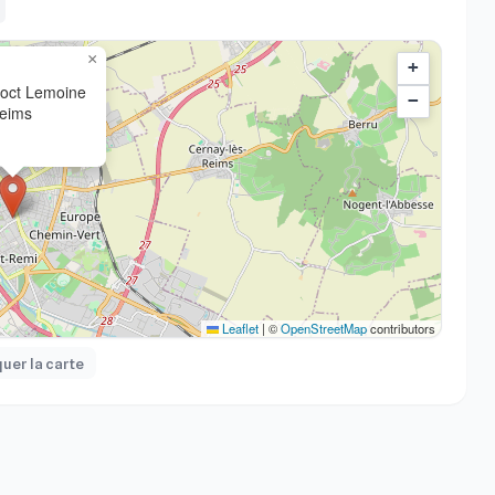
×
+
Doct Lemoine
−
eims
Leaflet
|
©
OpenStreetMap
contributors
er la carte