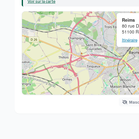
Voir sur la carte
Reims
80 rue 
51100 R
Itinéraire
Masqu