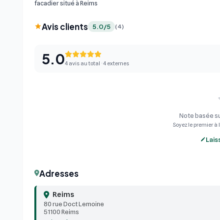
facadier situé à Reims
Avis clients
5.0/5
(4)
5.0
4 avis au total · 4 externes
Note basée su
Soyez le premier à l
Lais
Adresses
Reims
80 rue Doct Lemoine
51100 Reims