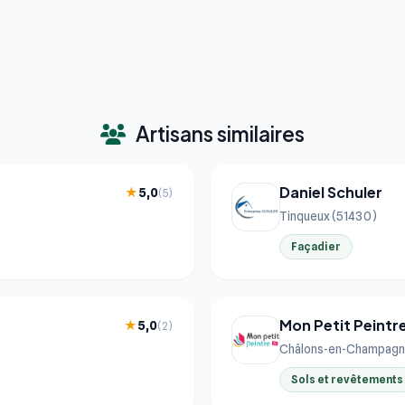
Artisans similaires
Daniel Schuler
★
5,0
(5)
Tinqueux (51430)
Façadier
Mon Petit Peintr
★
5,0
(2)
Châlons-en-Champagn
Sols et revêtements