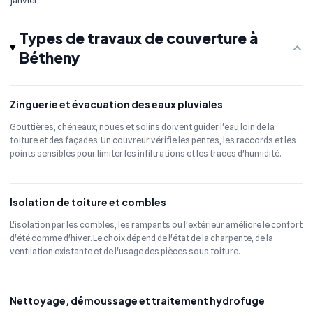
janvier.
Types de travaux de couverture à
Bétheny
Zinguerie et évacuation des eaux pluviales
Gouttières, chéneaux, noues et solins doivent guider l'eau loin de la
toiture et des façades. Un couvreur vérifie les pentes, les raccords et les
points sensibles pour limiter les infiltrations et les traces d'humidité.
Isolation de toiture et combles
L'isolation par les combles, les rampants ou l'extérieur améliore le confort
d'été comme d'hiver. Le choix dépend de l'état de la charpente, de la
ventilation existante et de l'usage des pièces sous toiture.
Nettoyage, démoussage et traitement hydrofuge