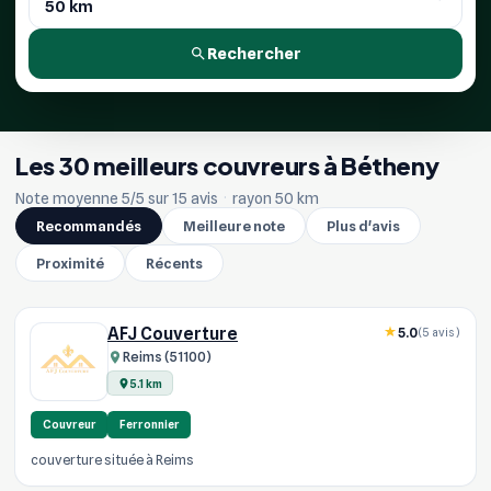
Rechercher
Les 30 meilleurs couvreurs à Bétheny
Note moyenne 5/5 sur 15 avis
·
rayon 50 km
Recommandés
Meilleure note
Plus d'avis
Proximité
Récents
AFJ Couverture
5.0
(5 avis)
Reims (51100)
5.1 km
Couvreur
Ferronnier
couverture située à Reims