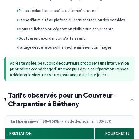
Tuiles déplacées, cassées ou tombées au sol
Tache d'humidité au plafond du dernier étage ou des combles
Mousse, lichens ou végétation visible sur les versants
Gouttières débordent ou s'affaissent
Faîtage descellé ou solins de cheminée endommagés
Après tempête, beaucoup de couvreurs proposent une intervention
prioritaire avec bâchage d'urgence puis devis de réparation. Pensez
à déclarer le sinistre à votre assurance dans les 5 jours.
Tarifs observés pour un Couvreur -
Charpentier à Bétheny
Tarif horaire moyen :
50–90€/h
· Frais de déplacement : 30-80€
PRESTATION
FOURCHETTE