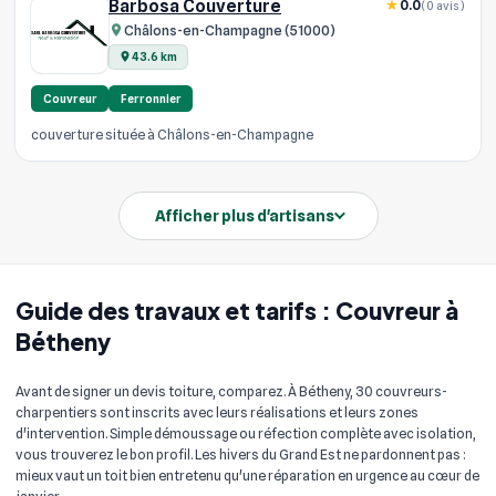
Barbosa Couverture
0.0
(0 avis)
Châlons-en-Champagne (51000)
43.6 km
Couvreur
Ferronnier
couverture située à Châlons-en-Champagne
Afficher plus d'artisans
Guide des travaux et tarifs : Couvreur à
Bétheny
Avant de signer un devis toiture, comparez. À Bétheny, 30 couvreurs-
charpentiers sont inscrits avec leurs réalisations et leurs zones
d'intervention. Simple démoussage ou réfection complète avec isolation,
vous trouverez le bon profil. Les hivers du Grand Est ne pardonnent pas :
mieux vaut un toit bien entretenu qu'une réparation en urgence au cœur de