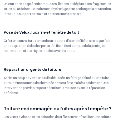
Un entretien adapté retire mousses, lichens et dépôts sans fragiliser les
tuiles ou ardoises. Le traitement hydrofuge peut prolonger la protection
lorsque le support est sain et correctement préparé.
Pose de Velux, lucarne et fenêtre de toit
Créer une ouverture demande un raccord d'étanchéité précis et parfois
une adaptation de la charpente. L'artisan tient compte de la pente, de
l'orientation et des règles locales avant la pose.
Réparation urgente de toiture
Après un coup de vent, une tuile déplacée, un faîtage abîmé ou une fuite
autour d'une souche de cheminée doivent être traités rapidement. Une
intervention provisoire peut sécuriser la maison avant la réparation
définitive.
Toiture endommagée ou fuites après tempête ?
Les vents d'Alsace et les épisodes de grêle peuvent fragiliser une toiture