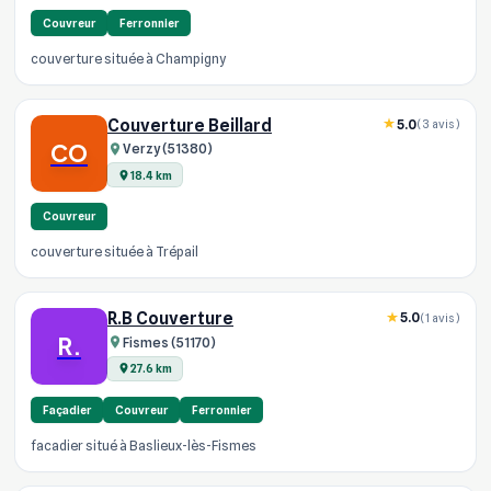
Couvreur
Ferronnier
couverture située à Champigny
Couverture Beillard
5.0
(3 avis)
CO
Verzy (51380)
18.4 km
Couvreur
couverture située à Trépail
R.B Couverture
5.0
(1 avis)
R.
Fismes (51170)
27.6 km
Façadier
Couvreur
Ferronnier
facadier situé à Baslieux-lès-Fismes