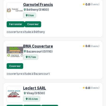
Garnotel Francis
0.0
(0 avis)
Bétheny (51450)
0 km
Ferronnier
Couvreur
couverture située à Bétheny
BMA Couverture
0.0
(0 avis)
Bazancourt (51110)
11.7 km
Couvreur
couverture située à Bazancourt
Leclert SARL
0.0
(0 avis)
Vinay (51530)
33.6 km