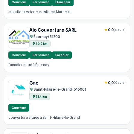
Couvreur
Ferronnier
Etancheur
isolation+exterieure situé à Mardeuil
Alo Couverture SARL
0.0
(0 avis)
Épernay (51200)
30.2 km
Couvreur
Ferronnier
Façadier
facadier situé à Épernay
Gac
0.0
(0 avis)
Saint-Hilaire-le-Grand (51600)
31.4 km
Couvreur
couverture située à Saint-Hilaire-le-Grand