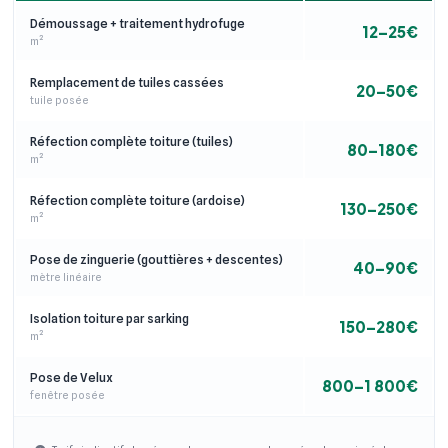
Démoussage + traitement hydrofuge
12–25€
m²
Remplacement de tuiles cassées
20–50€
tuile posée
Réfection complète toiture (tuiles)
80–180€
m²
Réfection complète toiture (ardoise)
130–250€
m²
Pose de zinguerie (gouttières + descentes)
40–90€
mètre linéaire
Isolation toiture par sarking
150–280€
m²
Pose de Velux
800–1 800€
fenêtre posée