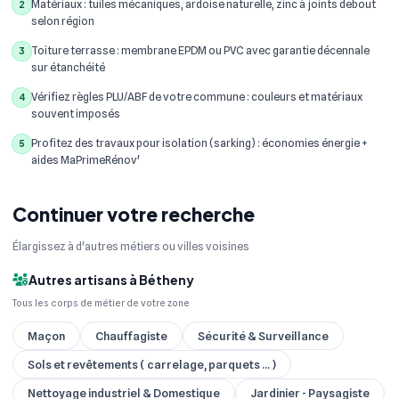
Matériaux : tuiles mécaniques, ardoise naturelle, zinc à joints debout
2
selon région
Toiture terrasse : membrane EPDM ou PVC avec garantie décennale
3
sur étanchéité
Vérifiez règles PLU/ABF de votre commune : couleurs et matériaux
4
souvent imposés
Profitez des travaux pour isolation (sarking) : économies énergie +
5
aides MaPrimeRénov'
Continuer votre recherche
Élargissez à d'autres métiers ou villes voisines
Autres artisans à Bétheny
Tous les corps de métier de votre zone
Maçon
Chauffagiste
Sécurité & Surveillance
Sols et revêtements ( carrelage, parquets ... )
Nettoyage industriel & Domestique
Jardinier - Paysagiste