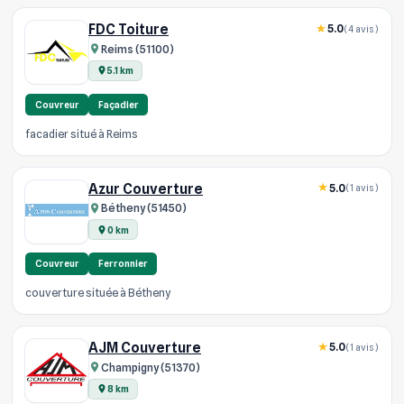
FDC Toiture
5.0
(4 avis)
Reims (51100)
5.1 km
Couvreur
Façadier
facadier situé à Reims
Azur Couverture
5.0
(1 avis)
Bétheny (51450)
0 km
Couvreur
Ferronnier
couverture située à Bétheny
AJM Couverture
5.0
(1 avis)
Champigny (51370)
8 km