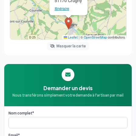
51170 Crugny
Itinéraire
Leaflet
|
©
OpenStreetMap
contributors
Masquer la carte
Demander un devis
Nous transférons simplement votre demande à l'artisan par mail
Nom complet*
Email*