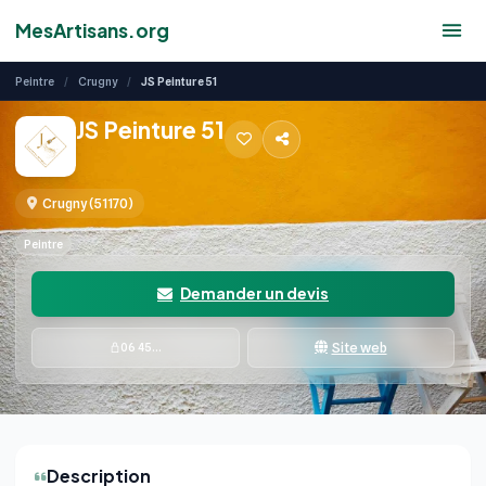
PRINCIPAL
MesArtisans.org
Peintre
/
Crugny
/
JS Peinture 51
JS Peinture 51
Crugny (51170)
Peintre
Demander un devis
Site web
06 45...
Description