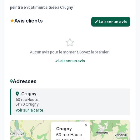
peintre en batiment située à Crugny
Avis clients
Laisser un avis
Aucun avis pour le moment. Soyez le premier !
Laisser un avis
Adresses
Crugny
60 rue Haute
51170 Crugny
Voir sur la carte
×
Crugny
60 rue Haute