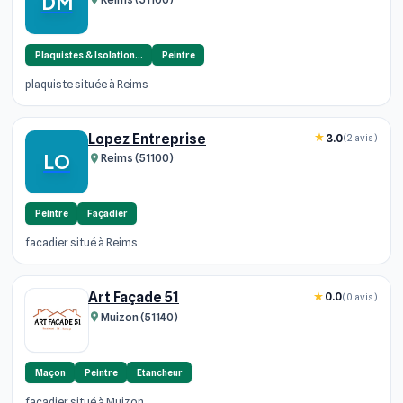
DM
Plaquistes & Isolation…
Peintre
plaquiste située à Reims
Lopez Entreprise
3.0
(2 avis)
LO
Reims (51100)
Peintre
Façadier
facadier situé à Reims
Art Façade 51
0.0
(0 avis)
Muizon (51140)
Maçon
Peintre
Etancheur
facadier situé à Muizon