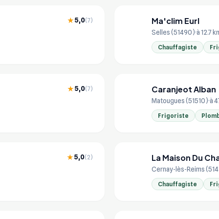
Ma'clim Eurl
5,0
★
(7)
MA
Selles (51490)
à 12.7 k
Chauffagiste
Fri
Caranjeot Alban
5,0
★
(7)
CA
Matougues (51510)
à 4
Frigoriste
Plomb
La Maison Du Ch
5,0
★
(2)
LA
Cernay-lès-Reims (51
Chauffagiste
Fri