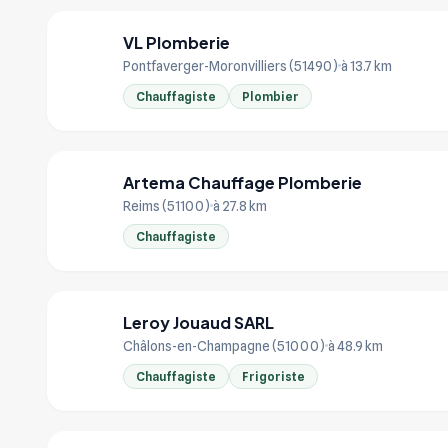
VL Plomberie
VL
Pontfaverger-Moronvilliers (51490)
à 13.7 km
Chauffagiste
Plombier
Artema Chauffage Plomberie
AR
Reims (51100)
à 27.8 km
Chauffagiste
Leroy Jouaud SARL
LE
Châlons-en-Champagne (51000)
à 48.9 km
Chauffagiste
Frigoriste