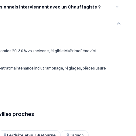
sionnels interviennent avec un Chauffagiste ?
omies 20-30% vs ancienne, éligible MaPrimeRénov' si
 contrat maintenance inclut ramonage, réglages, pièces usure
villes proches
Le Châtelet-sur-Retourne
Tagnon