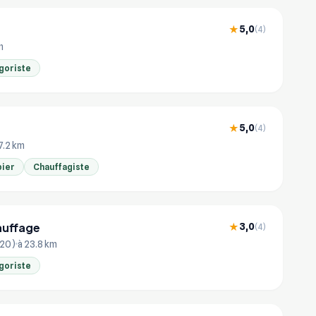
5,0
★
(4)
m
goriste
5,0
★
(4)
7.2 km
ier
Chauffagiste
auffage
3,0
★
(4)
420)
à 23.8 km
goriste