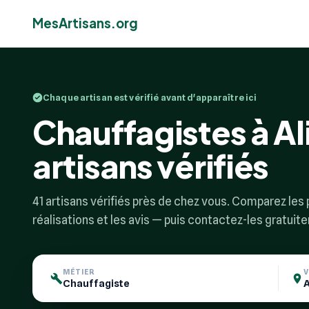
MesArtisans.org
Chaque artisan est vérifié avant d'apparaître ici
Chauffagistes à Al
artisans vérifiés
41 artisans vérifiés près de chez vous. Comparez les p
réalisations et les avis — puis contactez-les gratuit
MÉTIER
V