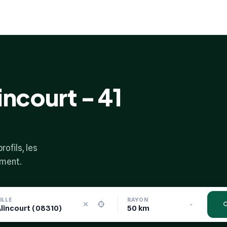
incourt - 41
rofils, les
ement.
ILLE
RAYON