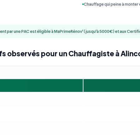
Chauffage qui peine à monter
ment par une PAC est éligible à MaPrimeRénov' (jusqu'à 5000€) et aux Certif
ifs observés pour un Chauffagiste à Alinc