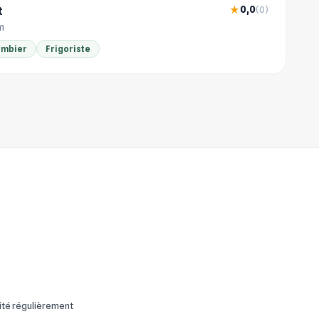
t
0,0
★
(0)
m
ombier
Frigoriste
ité régulièrement