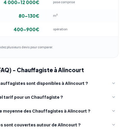
4 000–12 000€
pose comprise
80–130€
m²
400–900€
opération
andez plusieurs devis pour comparer.
FAQ) - Chauffagiste à Alincourt
uffagistes sont disponibles à Alincourt ?
l tarif pour un Chauffagiste ?
ote moyenne des Chauffagistes à Alincourt ?
les sont couvertes autour de Alincourt ?