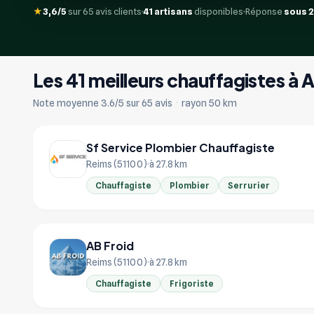
★
3,6/5
sur 65 avis clients
41 artisans
disponibles
Réponse
sous 
Les 41 meilleurs chauffagistes à A
Note moyenne 3.6/5 sur 65 avis
·
rayon 50 km
Sf Service Plombier Chauffagiste
Reims (51100)
à 27.8 km
Chauffagiste
Plombier
Serrurier
AB Froid
Reims (51100)
à 27.8 km
Chauffagiste
Frigoriste