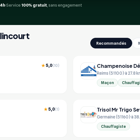
24h
Service
100% gratuit
, sans engagement
lincourt
Recommandés
Champenoise Dé
5,0
★
(10)
Reims (51100)
à 27.8 k
Maçon
Chauffag
Trisol Mr Trigo S
5,0
★
(1)
Germaine (51160)
à 38
Chauffagiste