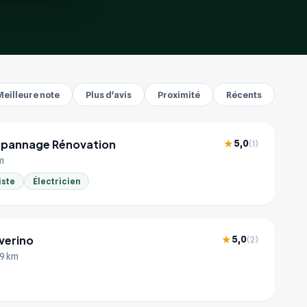
Meilleure note
Plus d'avis
Proximité
Récents
pannage Rénovation
5,0
★
(1)
m
iste
Électricien
everino
5,0
★
(2)
.9 km