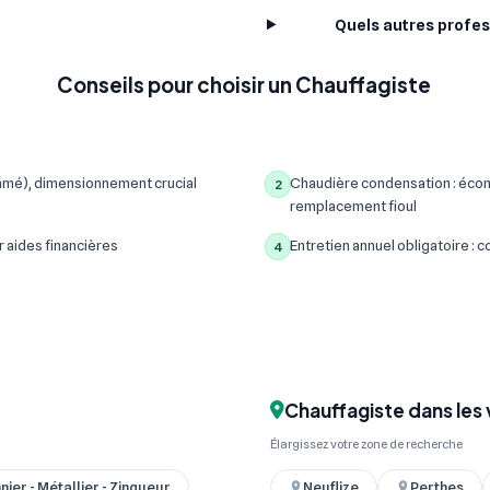
Quels autres profes
Conseils pour choisir un Chauffagiste
mmé), dimensionnement crucial
Chaudière condensation : écon
2
remplacement fioul
r aides financières
Entretien annuel obligatoire :
4
Chauffagiste dans les 
Élargissez votre zone de recherche
nier - Métallier - Zingueur
Neuflize
Perthes