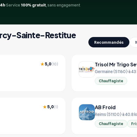
24h
Service
100% gratuit
, sans engagement
 Arcy-Sainte-Restitue
Recommandés
Trisol Mr Trigo S
5,0
★
(10)
Germaine (51160)
à 43
Chauffagiste
AB Froid
5,0
★
(1)
Reims (51100)
à 40.8 
Chauffagiste
Fri