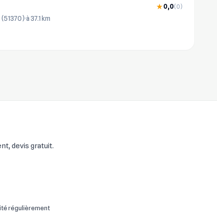
0,0
★
(0)
s (51370)
à 37.1 km
, devis gratuit.
ité régulièrement