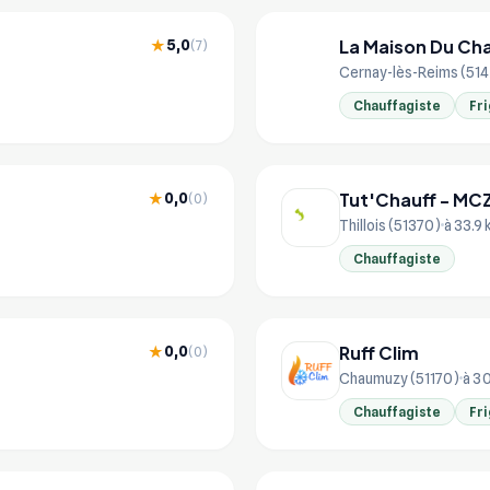
La Maison Du Ch
5,0
★
(7)
LA
Cernay-lès-Reims (51
Chauffagiste
Fri
Tut'Chauff - MC
0,0
★
(0)
Thillois (51370)
à 33.9
Chauffagiste
Ruff Clim
0,0
★
(0)
Chaumuzy (51170)
à 3
Chauffagiste
Fri