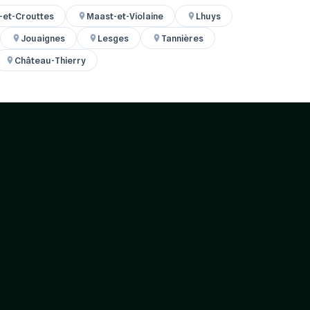
-et-Crouttes
Maast-et-Violaine
Lhuys
Jouaignes
Lesges
Tannières
Château-Thierry