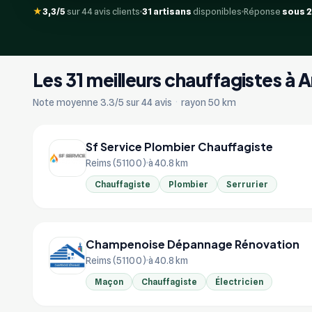
★
3,3/5
sur 44 avis clients
31 artisans
disponibles
Réponse
sous 
Les 31 meilleurs chauffagistes à
Note moyenne 3.3/5 sur 44 avis
·
rayon 50 km
Sf Service Plombier Chauffagiste
Reims (51100)
à 40.8 km
Chauffagiste
Plombier
Serrurier
Champenoise Dépannage Rénovation
Reims (51100)
à 40.8 km
Maçon
Chauffagiste
Électricien