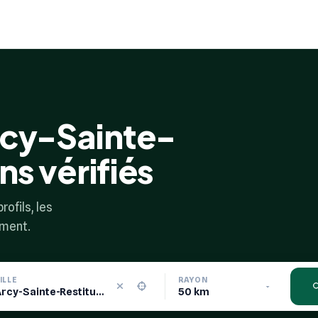
rcy-Sainte-
ns vérifiés
rofils, les
ement.
ILLE
RAYON