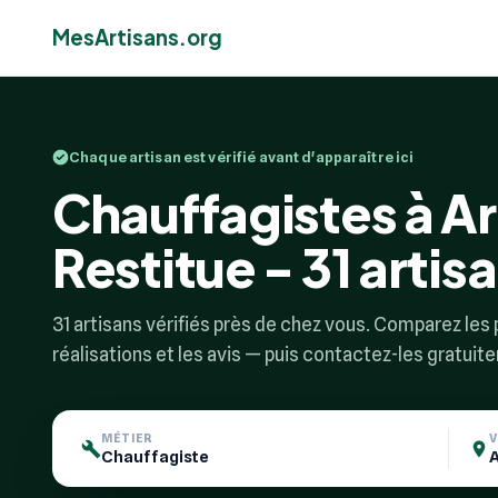
MesArtisans.org
Chaque artisan est vérifié avant d'apparaître ici
Chauffagistes à A
Restitue - 31 artisa
31 artisans vérifiés près de chez vous. Comparez les p
réalisations et les avis — puis contactez-les gratuit
MÉTIER
V