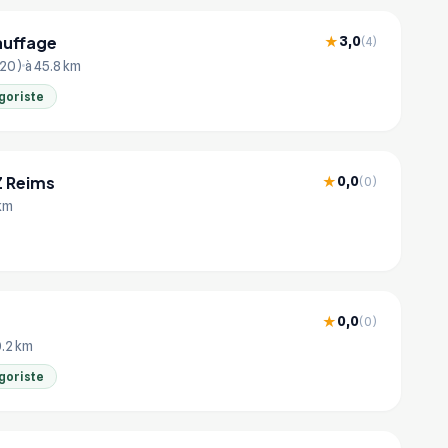
auffage
3,0
★
(4)
420)
à 45.8 km
goriste
Z Reims
0,0
★
(0)
 km
0,0
★
(0)
0.2 km
goriste