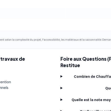
ent selon la complexité du projet, l'accessibilité, les matériaux et la saisonnalité. Dem
 travaux de
Foire aux Questions (
Restitue
Combien de Chauffagi
vention
onnels
Que
Quelle est la note mo