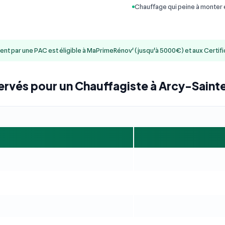
Chauffage qui peine à monter
ment par une PAC est éligible à MaPrimeRénov' (jusqu'à 5000€) et aux Certif
ervés pour un Chauffagiste à Arcy-Saint