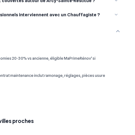
nt couvertes autour de Arcy-Sainte-Restitue ?
sionnels interviennent avec un Chauffagiste ?
omies 20-30% vs ancienne, éligible MaPrimeRénov' si
 contrat maintenance inclut ramonage, réglages, pièces usure
villes proches