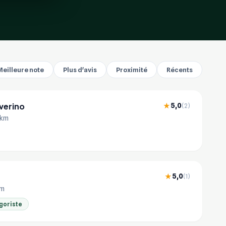
Meilleure note
Plus d'avis
Proximité
Récents
everino
5,0
★
(2)
 km
5,0
★
(1)
km
goriste