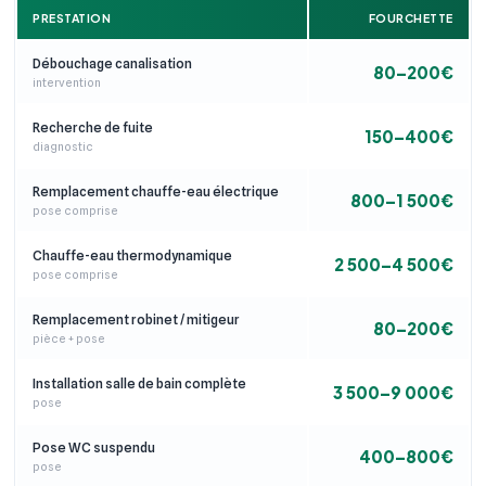
PRESTATION
FOURCHETTE
Débouchage canalisation
80–200€
intervention
Recherche de fuite
150–400€
diagnostic
Remplacement chauffe-eau électrique
800–1 500€
pose comprise
Chauffe-eau thermodynamique
2 500–4 500€
pose comprise
Remplacement robinet / mitigeur
80–200€
pièce + pose
Installation salle de bain complète
3 500–9 000€
pose
Pose WC suspendu
400–800€
pose