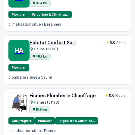
37.4 km
Plombier
Frigoriste & Climatisa…
climatisation situé à Bezannes
Habitat Confort Sarl
5.0
(1 avis)
HA
Caurel (51110)
48.7 km
Plombier
plomberie située à Caurel
Fismes Plomberie Chauffage
0.0
(0 avis)
Fismes (51170)
15.6 km
Chauffagiste
Plombier
Frigoriste & Climatisa…
climatisation situé à Fismes