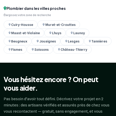
Plombier dans les villes proches
Élargissez votre zone de recherche
Cuiry-Housse
Muret-et-Crouttes
Maast-et-Violaine
Lhuys
Launoy
Beugneux
Jouaignes
Lesges
Tannières
Fismes
Soissons
Château-Thierry
Vous hésitez encore ? On peut
vous aider.
Pas besoin d'avoir tout défini. Décrivez votre projet en 2
minutes : des artisans vérifiés et assurés près de chez vous
vous recontactent — gratuit, sans engagement, et vous