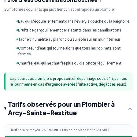
Symptômes courants qui justifient un appel rapide à un plombier
Eau qui s'écoule lentement dans l'évier, la douche ou la baignoire
Bruits de gargouillement persistants dans les canalisations
Tache d'humidité au plafond ou auréole sur un mur intérieur
Compteur d'eau qui tourne alors que tous les robinets sont
fermés
Chauffe-eau qui ne chauffe plus ou disjoncte régulièrement
La plupart des plombiers proposent un dépannage sous 24h, parfois
le jour même en cas d'urgence avérée (fuite active, dégât des eaux).
Tarifs observés pour un Plombier à
Arcy-Sainte-Restitue
Tarif horaire moyen :
35–70€/h
· Frais de déplacement : 20-50€