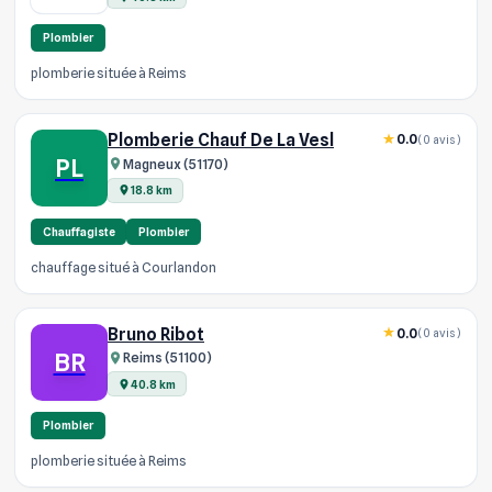
Plombier
plomberie située à Reims
Plomberie Chauf De La Vesl
0.0
(0 avis)
PL
Magneux (51170)
18.8 km
Chauffagiste
Plombier
chauffage situé à Courlandon
Bruno Ribot
0.0
(0 avis)
BR
Reims (51100)
40.8 km
Plombier
plomberie située à Reims