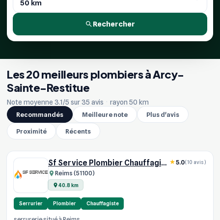
Rechercher
Les 20 meilleurs plombiers à Arcy-
Sainte-Restitue
Note moyenne 3.1/5 sur 35 avis
·
rayon 50 km
Recommandés
Meilleure note
Plus d'avis
Proximité
Récents
Sf Service Plombier Chauffagiste
5.0
(10 avis)
Reims (51100)
40.8 km
Serrurier
Plombier
Chauffagiste
serrurerie situé à Reims