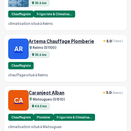
35.6 km
Chauffagiste
Frigoriste & Climatisa…
climatisation situé à Reims
Artema Chauffage Plomberie
5.0
(7 avis)
AR
Reims (51100)
35.6 km
Chauffagiste
chauffage situé à Reims
Caranjeot Alban
5.0
(4 avis)
CA
Matougues (51510)
44.5 km
Chauffagiste
Plombier
Frigoriste & Climatisa…
climatisation situé à Matougues