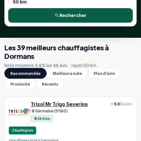
Rechercher
Les 39 meilleurs chauffagistes à
Dormans
Note moyenne 3.4/5 sur 48 avis
·
rayon 50 km
Recommandés
Meilleure note
Plus d'avis
Proximité
Récents
Trisol Mr Trigo Severino
5.0
(2 avis)
Germaine (51160)
28.8 km
Chauffagiste
chauffage situé à Germaine