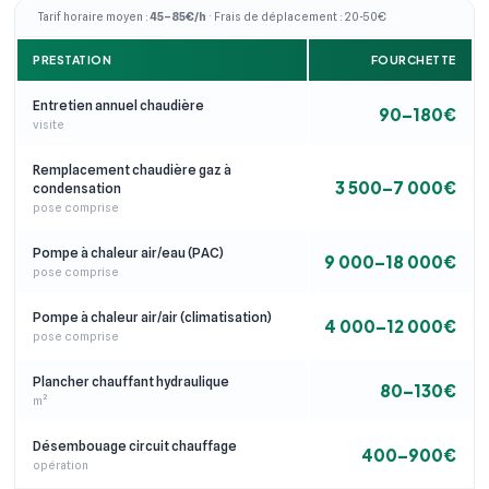
Tarif horaire moyen :
45–85€/h
· Frais de déplacement : 20-50€
PRESTATION
FOURCHETTE
Entretien annuel chaudière
90–180€
visite
Remplacement chaudière gaz à
3 500–7 000€
condensation
pose comprise
Pompe à chaleur air/eau (PAC)
9 000–18 000€
pose comprise
Pompe à chaleur air/air (climatisation)
4 000–12 000€
pose comprise
Plancher chauffant hydraulique
80–130€
m²
Désembouage circuit chauffage
400–900€
opération