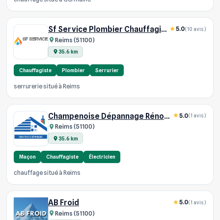
Sf Service Plombier Chauffagiste
5.0
(10 avis)
Reims (51100)
35.6 km
Chauffagiste
Plombier
Serrurier
serrurerie situé à Reims
Champenoise Dépannage Rénovation
5.0
(1 avis)
Reims (51100)
35.6 km
Maçon
Chauffagiste
Électricien
chauffage situé à Reims
AB Froid
5.0
(1 avis)
Reims (51100)