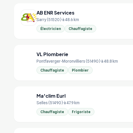
AB ENR Services
Sarry (51520)
à 48.6 km
Électricien
Chauffagiste
VL Plomberie
VL
Pontfaverger-Moronvilliers (51490)
à 48.8 km
Chauffagiste
Plombier
Ma'clim Eurl
MA
Selles (51490)
à 47.9 km
Chauffagiste
Frigoriste