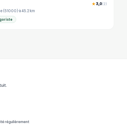
3,0
★
(2)
e (51000)
à 45.2 km
goriste
uit.
ité régulièrement