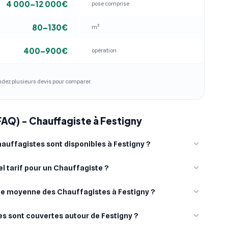
4 000–12 000€
pose comprise
80–130€
m²
400–900€
opération
andez plusieurs devis pour comparer.
FAQ) - Chauffagiste à Festigny
uffagistes sont disponibles à Festigny ?
l tarif pour un Chauffagiste ?
ote moyenne des Chauffagistes à Festigny ?
les sont couvertes autour de Festigny ?