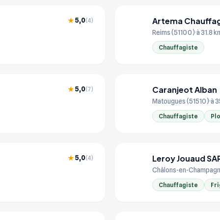
Artema Chauffag
5,0
★
(4)
AR
Reims (51100)
à 31.8 k
Chauffagiste
Caranjeot Alban
5,0
★
(7)
CA
Matougues (51510)
à 3
Chauffagiste
Pl
Leroy Jouaud SA
5,0
★
(4)
LE
Châlons-en-Champagn
Chauffagiste
Fri