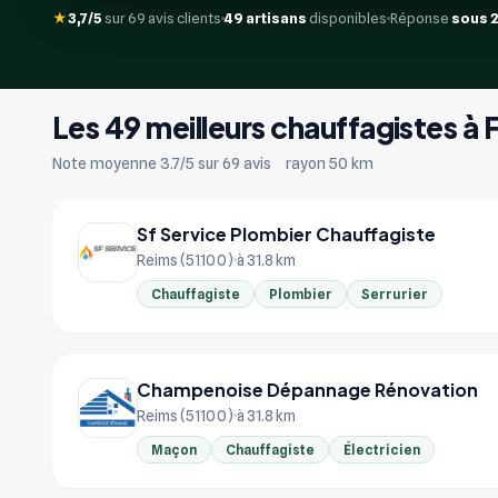
★
3,7/5
sur 69 avis clients
49 artisans
disponibles
Réponse
sous 
Les 49 meilleurs chauffagistes à 
Note moyenne 3.7/5 sur 69 avis
·
rayon 50 km
Sf Service Plombier Chauffagiste
Reims (51100)
à 31.8 km
Chauffagiste
Plombier
Serrurier
Champenoise Dépannage Rénovation
Reims (51100)
à 31.8 km
Maçon
Chauffagiste
Électricien