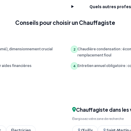
Quels autres profes
Conseils pour choisir un Chauffagiste
mmé), dimensionnement crucial
Chaudière condensation : écon
2
remplacement fioul
r aides financières
Entretien annuel obligatoire :
4
Chauffagiste dans les 
Élargissez votre zone de recherche
r
Électricien
Œuilly
Saint-Martin-