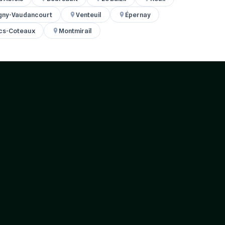
gny-Vaudancourt
Venteuil
Épernay
cs-Coteaux
Montmirail