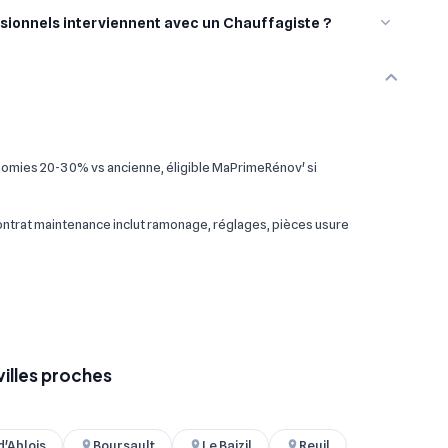
sionnels interviennent avec un Chauffagiste ?
omies 20-30% vs ancienne, éligible MaPrimeRénov' si
 contrat maintenance inclut ramonage, réglages, pièces usure
villes proches
d'Ablois
Boursault
Le Baizil
Reuil