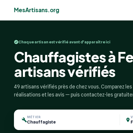
MesArtisans.org
Chaque artisan est vérifié avant d'apparaître ici
Chauffagistes à Fe
artisans vérifiés
49 artisans vérifiés près de chez vous. Comparez les p
réalisations et les avis — puis contactez-les gratuit
MÉTIER
V