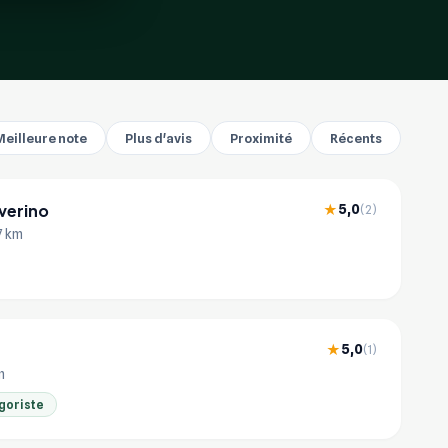
Meilleure note
Plus d'avis
Proximité
Récents
everino
5,0
★
(2)
.7 km
5,0
★
(1)
m
goriste