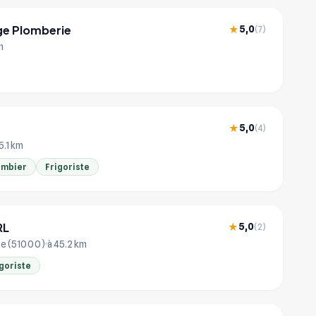
e Plomberie
5,0
★
(7)
m
5,0
★
(4)
5.1 km
ombier
Frigoriste
RL
5,0
★
(2)
e (51000)
à 45.2 km
goriste