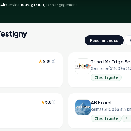
24h
Service
100% gratuit
, sans engagement
Festigny
Recommandés
Trisol Mr Trigo S
5,0
★
(10)
Germaine (51160)
à 21
Chauffagiste
AB Froid
5,0
★
(1)
Reims (51100)
à 31.8 k
Chauffagiste
Fri