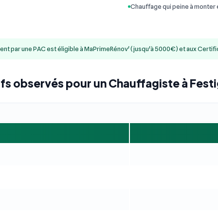
Chauffage qui peine à monter
ment par une PAC est éligible à MaPrimeRénov' (jusqu'à 5000€) et aux Certif
ifs observés pour un Chauffagiste à Fest