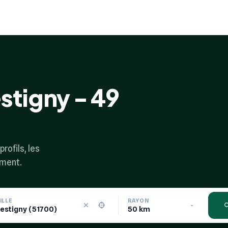
stigny - 49
rofils, les
ement.
ILLE
RAYON