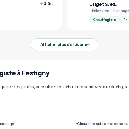
Driget SARL
3,0
★
(4)
DR
Châlons-en-Champagn
Chauffagiste
Fri
Afficher plus d'artisans
giste à Festigny
mparez les profils, consultez les avis et demandez votre devis grat
embouage)
Chaudière qui se met en sécur