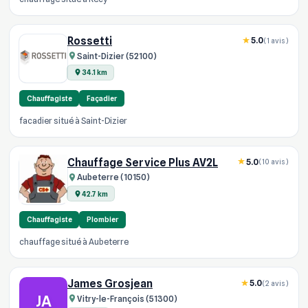
Rossetti
5.0
(1 avis)
Saint-Dizier (52100)
34.1 km
Chauffagiste
Façadier
facadier situé à Saint-Dizier
Chauffage Service Plus AV2L
5.0
(10 avis)
Aubeterre (10150)
42.7 km
Chauffagiste
Plombier
chauffage situé à Aubeterre
James Grosjean
5.0
(2 avis)
JA
Vitry-le-François (51300)