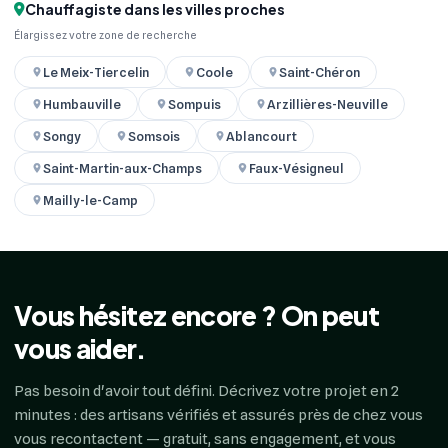
Chauffagiste dans les villes proches
Élargissez votre zone de recherche
Le Meix-Tiercelin
Coole
Saint-Chéron
Humbauville
Sompuis
Arzillières-Neuville
Songy
Somsois
Ablancourt
Saint-Martin-aux-Champs
Faux-Vésigneul
Mailly-le-Camp
Vous hésitez encore ? On peut
vous aider.
Pas besoin d'avoir tout défini. Décrivez votre projet en 2
minutes : des artisans vérifiés et assurés près de chez vous
vous recontactent — gratuit, sans engagement, et vous