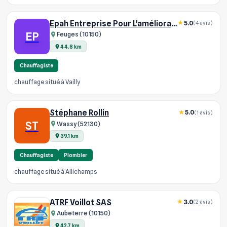
Epah Entreprise Pour L'amélioration De L'habitat
5.0
(4 avis)
EP
Feuges (10150)
44.8 km
Chauffagiste
chauffage situé à Vailly
Stéphane Rollin
5.0
(1 avis)
ST
Wassy (52130)
39.1 km
Chauffagiste
Plombier
chauffage situé à Allichamps
ATRF Voillot SAS
3.0
(2 avis)
Aubeterre (10150)
42.7 km