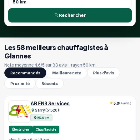
Rechercher
Les 58 meilleurs chauffagistes à
Glannes
Note moyenne 4.6/5 sur 33 avis
·
rayon 50 km
Recommandés
Meilleure note
Plus d'avis
Proximité
Récents
AB ENR Services
5.0
(4 avis)
Sarry (51520)
25.4 km
Électricien
Chauffagiste
chauffage situé à Recy