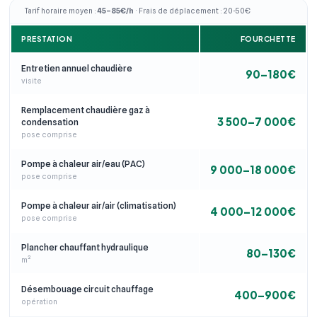
Tarif horaire moyen :
45–85€/h
· Frais de déplacement : 20-50€
PRESTATION
FOURCHETTE
Entretien annuel chaudière
90–180€
visite
Remplacement chaudière gaz à
3 500–7 000€
condensation
pose comprise
Pompe à chaleur air/eau (PAC)
9 000–18 000€
pose comprise
Pompe à chaleur air/air (climatisation)
4 000–12 000€
pose comprise
Plancher chauffant hydraulique
80–130€
m²
Désembouage circuit chauffage
400–900€
opération