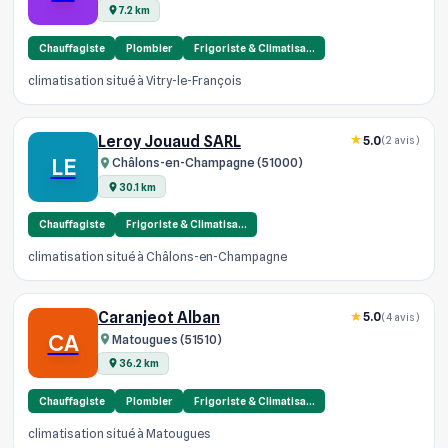
7.2 km
Chauffagiste
Plombier
Frigoriste & Climatisa…
climatisation situé à Vitry-le-François
Leroy Jouaud SARL
5.0
(2 avis)
LE
Châlons-en-Champagne (51000)
30.1 km
Chauffagiste
Frigoriste & Climatisa…
climatisation situé à Châlons-en-Champagne
Caranjeot Alban
5.0
(4 avis)
CA
Matougues (51510)
36.2 km
Chauffagiste
Plombier
Frigoriste & Climatisa…
climatisation situé à Matougues