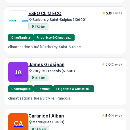
ESEO CLIM ECO
5.0
(1 avis)
Barberey-Saint-Sulpice (10600)
47.9 km
Chauffagiste
Frigoriste & Climatisa…
climatisation situé à Barberey-Saint-Sulpice
James Grosjean
5.0
(2 avis)
JA
Vitry-le-François (51300)
16.6 km
Chauffagiste
Plombier
Frigoriste & Climatisa…
climatisation situé à Vitry-le-François
Caranjeot Alban
5.0
(4 avis)
CA
Matougues (51510)
34.5 km