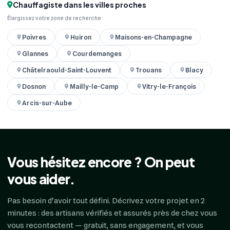
Chauffagiste dans les villes proches
Élargissez votre zone de recherche
Poivres
Huiron
Maisons-en-Champagne
Glannes
Courdemanges
Châtelraould-Saint-Louvent
Trouans
Blacy
Dosnon
Mailly-le-Camp
Vitry-le-François
Arcis-sur-Aube
Vous hésitez encore ? On peut
vous aider.
Pas besoin d'avoir tout défini. Décrivez votre projet en 2
minutes : des artisans vérifiés et assurés près de chez vous
vous recontactent — gratuit, sans engagement, et vous