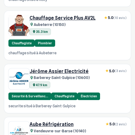
Chauffage Service Plus AV2L
5.0
(10 avis)
Aubeterre (10150)
35.3 km
Chauffagiste
Plombier
chauffage situé à Aubeterre
Jérôme Assier Electricité
5.0
(3 avis)
Barberey-Saint-Sulpice (10600)
47.9 km
Sécurité & Surveillanc…
Chauffagiste
Électricien
securite situé à Barberey-Saint-Sulpice
Aube Réfrigération
5.0
(2 avis)
Vendeuvre-sur-Barse (10140)