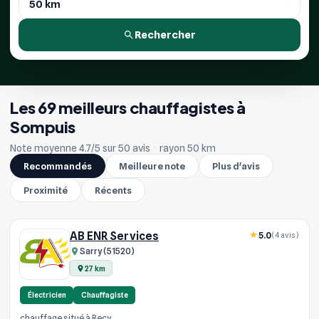
Rechercher
Les 69 meilleurs chauffagistes à
Sompuis
Note moyenne 4.7/5 sur 50 avis
·
rayon 50 km
Recommandés
Meilleure note
Plus d'avis
Proximité
Récents
AB ENR Services
5.0
(4 avis)
Sarry (51520)
27 km
Électricien
Chauffagiste
chauffage situé à Recy