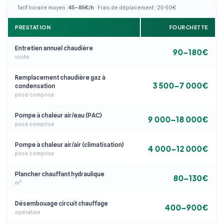
Tarif horaire moyen :
45–85€/h
· Frais de déplacement : 20-50€
PRESTATION
FOURCHETTE
Entretien annuel chaudière
90–180€
visite
Remplacement chaudière gaz à
3 500–7 000€
condensation
pose comprise
Pompe à chaleur air/eau (PAC)
9 000–18 000€
pose comprise
Pompe à chaleur air/air (climatisation)
4 000–12 000€
pose comprise
Plancher chauffant hydraulique
80–130€
m²
Désembouage circuit chauffage
400–900€
opération