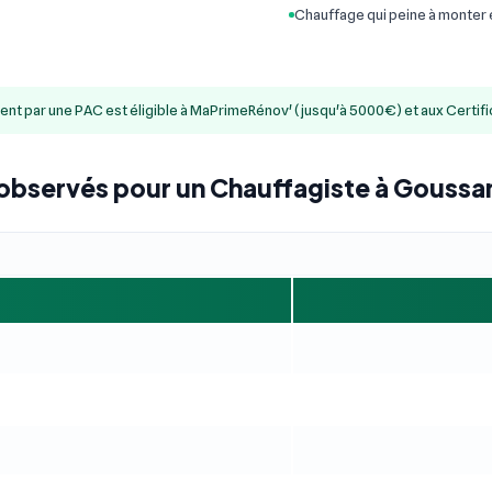
Chauffage qui peine à monter
ment par une PAC est éligible à MaPrimeRénov' (jusqu'à 5000€) et aux Certif
 observés pour un Chauffagiste à Goussa