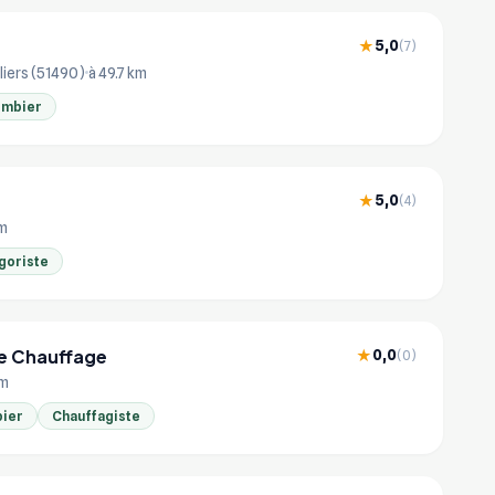
5,0
★
(7)
liers (51490)
à 49.7 km
ombier
5,0
★
(4)
km
goriste
e Chauffage
0,0
★
(0)
km
ier
Chauffagiste