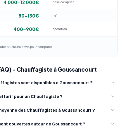
4 000–12 000€
pose comprise
80–130€
m²
400–900€
opération
andez plusieurs devis pour comparer.
(FAQ) - Chauffagiste à Goussancourt
fagistes sont disponibles à Goussancourt ?
l tarif pour un Chauffagiste ?
e moyenne des Chauffagistes à Goussancourt ?
s sont couvertes autour de Goussancourt ?