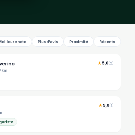
Meilleure note
Plus d'avis
Proximité
Récents
everino
5,0
★
(2)
.7 km
5,0
★
(1)
km
goriste