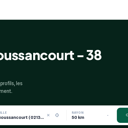
oussancourt - 38
rofils, les
ement.
ILLE
RAYON