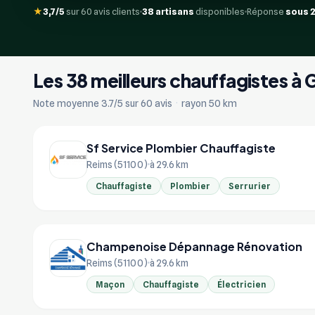
★
3,7/5
sur 60 avis clients
38 artisans
disponibles
Réponse
sous 
Les 38 meilleurs chauffagistes à
Note moyenne 3.7/5 sur 60 avis
·
rayon 50 km
Sf Service Plombier Chauffagiste
Reims (51100)
à 29.6 km
Chauffagiste
Plombier
Serrurier
Champenoise Dépannage Rénovation
Reims (51100)
à 29.6 km
Maçon
Chauffagiste
Électricien