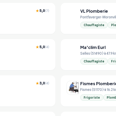
VL Plomberie
5,0
★
(7)
VL
Pontfaverger-Moronvil
Chauffagiste
Pl
Ma'clim Eurl
5,0
★
(4)
MA
Selles (51490)
à 47.9 
Chauffagiste
Fri
Fismes Plomberi
3,0
★
(4)
Fismes (51170)
à 16.2 
Frigoriste
Plomb