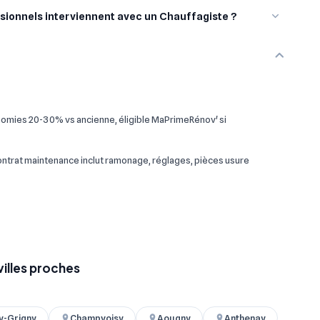
sionnels interviennent avec un Chauffagiste ?
omies 20-30% vs ancienne, éligible MaPrimeRénov' si
 contrat maintenance inclut ramonage, réglages, pièces usure
villes proches
y-Grigny
Champvoisy
Aougny
Anthenay