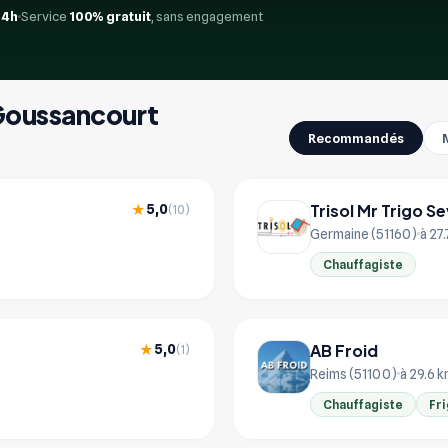
24h
Service
100% gratuit
, sans engagement
 Goussancourt
Recommandés
Trisol Mr Trigo S
5,0
★
(10)
Germaine (51160)
à 27
Chauffagiste
AB Froid
5,0
★
(1)
Reims (51100)
à 29.6 
Chauffagiste
Fri