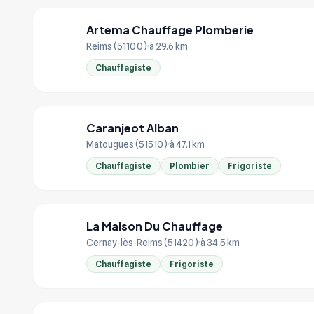
Artema Chauffage Plomberie
AR
Reims (51100)
à 29.6 km
Chauffagiste
Caranjeot Alban
CA
Matougues (51510)
à 47.1 km
Chauffagiste
Plombier
Frigoriste
La Maison Du Chauffage
LA
Cernay-lès-Reims (51420)
à 34.5 km
Chauffagiste
Frigoriste