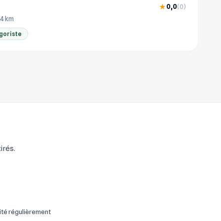
0,0
★
(0)
.4 km
goriste
irés.
ité régulièrement