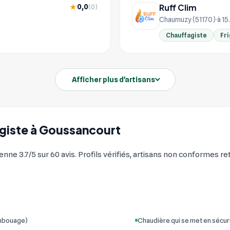
Ruff Clim
0,0
★
(0)
Chaumuzy (51170)
à 15
Chauffagiste
Fri
Afficher plus d'artisans
fagiste à Goussancourt
e 3.7/5 sur 60 avis. Profils vérifiés, artisans non conformes ret
embouage)
Chaudière qui se met en sécur