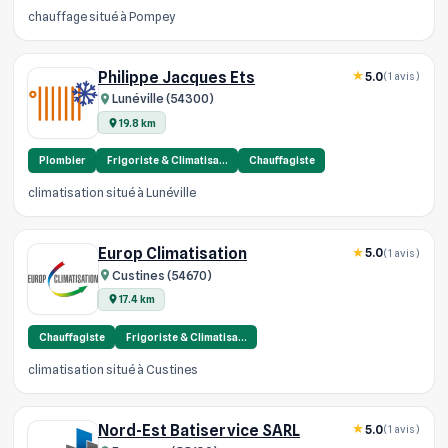
chauffage situé à Pompey
Philippe Jacques Ets
5.0
(1 avis)
Lunéville (54300)
19.8 km
Plombier
Frigoriste & Climatisa…
Chauffagiste
climatisation situé à Lunéville
Europ Climatisation
5.0
(1 avis)
Custines (54670)
17.4 km
Chauffagiste
Frigoriste & Climatisa…
climatisation situé à Custines
Nord-Est Batiservice SARL
5.0
(1 avis)