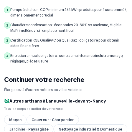
Pompe à chaleur : COP minimum 4 (4 kWh produits pour 1 consommé),
1
dimensionnement crucial
Chaudière condensation : économies 20-30% vs ancienne, éligible
2
MaPrimeRénov' si remplacement fioul
Certification RGE QualiPAC ou QualiGaz : obligatoire pour obtenir
3
aides financières
Entretien annuel obligatoire : contrat maintenance inclut ramonage,
4
réglages, pièces usure
Continuer votre recherche
Élargissez à d'autres métiers ou villes voisines
Autres artisans à Laneuveville-devant-Nancy
Tous les corps de métier de votre zone
Maçon
Couvreur - Charpentier
Jardinier - Paysagiste
Nettoyage industriel & Domestique