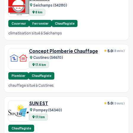
Seichamps (54280)
8 km
Couvreur
Ferronnier
Chauffagiste
climatisation situé à Seichamps
Concept Plomberie Chauffage
5.0
(8 avis)
Custines (54670)
17.4 km
Plombier
Chauffagiste
chauffage situé à Custines
SUN EST
5.0
(3 avis)
Pompey (54340)
17.1 km
Chauffagiste