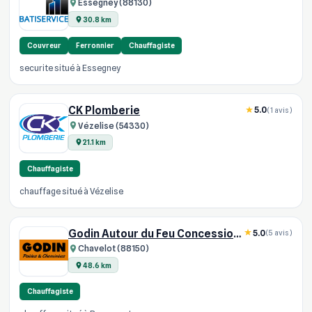
Essegney (88130)
30.8 km
Couvreur
Ferronnier
Chauffagiste
securite situé à Essegney
CK Plomberie
5.0
(1 avis)
Vézelise (54330)
21.1 km
Chauffagiste
chauffage situé à Vézelise
Godin Autour du Feu Concessionnaire
5.0
(5 avis)
Chavelot (88150)
48.6 km
Chauffagiste