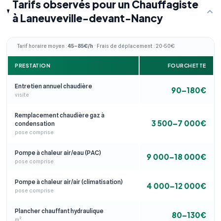
Tarifs observés pour un Chauffagiste
à Laneuveville-devant-Nancy
Tarif horaire moyen :
45–85€/h
· Frais de déplacement : 20-50€
PRESTATION
FOURCHETTE
Entretien annuel chaudière
90–180€
visite
Remplacement chaudière gaz à
3 500–7 000€
condensation
pose comprise
Pompe à chaleur air/eau (PAC)
9 000–18 000€
pose comprise
Pompe à chaleur air/air (climatisation)
4 000–12 000€
pose comprise
Plancher chauffant hydraulique
80–130€
m²