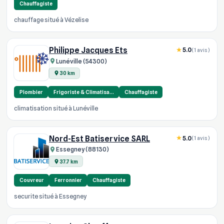
Chauffagiste
chauffage situé à Vézelise
Philippe Jacques Ets
5.0
(1 avis)
Lunéville (54300)
30 km
Plombier
Frigoriste & Climatisa…
Chauffagiste
climatisation situé à Lunéville
Nord-Est Batiservice SARL
5.0
(1 avis)
Essegney (88130)
37.7 km
Couvreur
Ferronnier
Chauffagiste
securite situé à Essegney