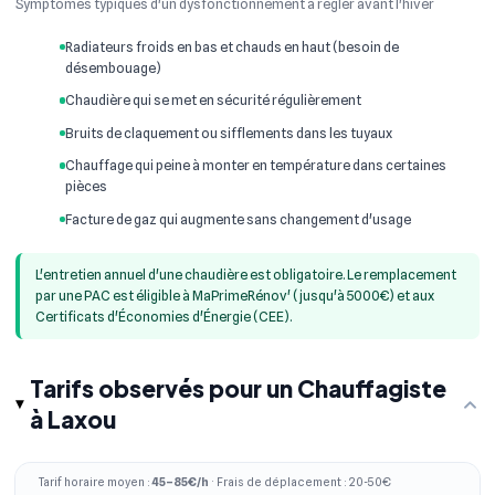
Symptômes typiques d'un dysfonctionnement à régler avant l'hiver
Radiateurs froids en bas et chauds en haut (besoin de
désembouage)
Chaudière qui se met en sécurité régulièrement
Bruits de claquement ou sifflements dans les tuyaux
Chauffage qui peine à monter en température dans certaines
pièces
Facture de gaz qui augmente sans changement d'usage
L'entretien annuel d'une chaudière est obligatoire. Le remplacement
par une PAC est éligible à MaPrimeRénov' (jusqu'à 5000€) et aux
Certificats d'Économies d'Énergie (CEE).
Tarifs observés pour un Chauffagiste
à Laxou
Tarif horaire moyen :
45–85€/h
· Frais de déplacement : 20-50€