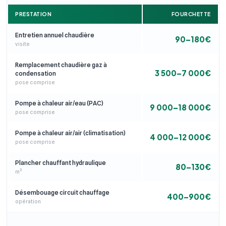
PRESTATION
FOURCHETTE
Entretien annuel chaudière
90–180€
visite
Remplacement chaudière gaz à
3 500–7 000€
condensation
pose comprise
Pompe à chaleur air/eau (PAC)
9 000–18 000€
pose comprise
Pompe à chaleur air/air (climatisation)
4 000–12 000€
pose comprise
Plancher chauffant hydraulique
80–130€
m²
Désembouage circuit chauffage
400–900€
opération