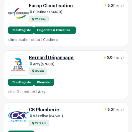
Europ Climatisation
5.0
(1 avis)
Custines (54670)
12.2 km
Chauffagiste
Frigoriste & Climatisa…
climatisation situé à Custines
Bernard Dépannage
5.0
(4 avis)
Arry (57680)
35 km
Chauffagiste
Plombier
chauffage situé à Arry
CK Plomberie
5.0
(1 avis)
Vézelise (54330)
22.2 km