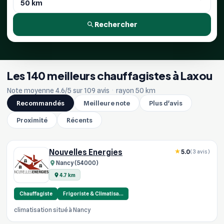
Rechercher
Les 140 meilleurs chauffagistes à Laxou
Note moyenne 4.6/5 sur 109 avis
·
rayon 50 km
Recommandés
Meilleure note
Plus d'avis
Proximité
Récents
Nouvelles Energies
5.0
(3 avis)
Nancy (54000)
4.7 km
Chauffagiste
Frigoriste & Climatisa…
climatisation situé à Nancy