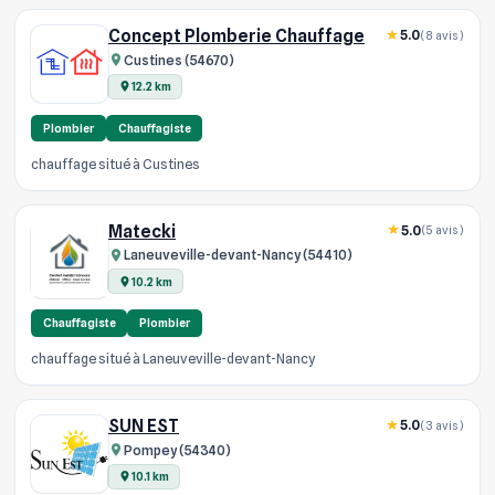
Concept Plomberie Chauffage
5.0
(8 avis)
Custines (54670)
12.2 km
Plombier
Chauffagiste
chauffage situé à Custines
Matecki
5.0
(5 avis)
Laneuveville-devant-Nancy (54410)
10.2 km
Chauffagiste
Plombier
chauffage situé à Laneuveville-devant-Nancy
SUN EST
5.0
(3 avis)
Pompey (54340)
10.1 km