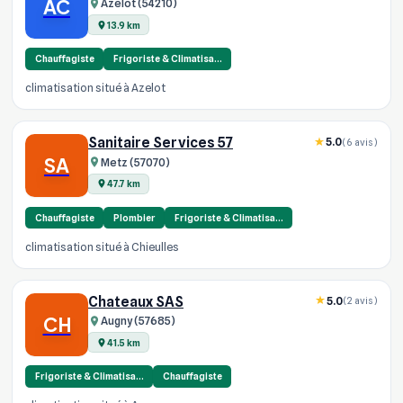
AC
Azelot (54210)
13.9 km
Chauffagiste
Frigoriste & Climatisa…
climatisation situé à Azelot
Sanitaire Services 57
5.0
(6 avis)
SA
Metz (57070)
47.7 km
Chauffagiste
Plombier
Frigoriste & Climatisa…
climatisation situé à Chieulles
Chateaux SAS
5.0
(2 avis)
CH
Augny (57685)
41.5 km
Frigoriste & Climatisa…
Chauffagiste