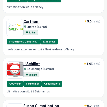
climatisation situé à Nancy
Carthom
5.0
(1 avis)
Ludres (54710)
8.1 km
Frigoriste & Climatisa…
Etancheur
isolation+exterieure situé à Fléville-devant-Nancy
J Schillot
5.0
(2 avis)
Seichamps (54280)
12.2 km
Couvreur
Ferronnier
Chauffagiste
climatisation situé à Seichamps
Europ Climatisation
5.0
(1 avis)