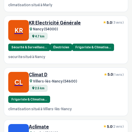
climatisation situé à Marly
KR Electricité Générale
5.0
(3 avis)
KR
Nancy (54000)
4.7 km
Sécurité & Surveillanc…
Électricien
Frigoriste & Climatisa…
securite situé à Nancy
Climat D
5.0
(1 avis)
CL
Villers-lès-Nancy (54600)
2.5 km
Frigoriste & Climatisa…
climatisation situé à Villers-lès-Nancy
Aclimate
5.0
(2 avis)