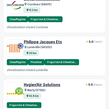
Custines (54670)
12.2 km
Chauffagiste
Frigoriste & Climatisa…
climatisation situé à Custines
Philippe Jacques Ets
5.0
(1 avis)
Lunéville (54300)
30 km
Chauffagiste
Plombier
Frigoriste & Climatisa…
climatisation situé à Lunéville
Hygien'Air Solutions
5.0
(4 avis)
Marly (57155)
42.8 km
Frigoriste & Climatisa…