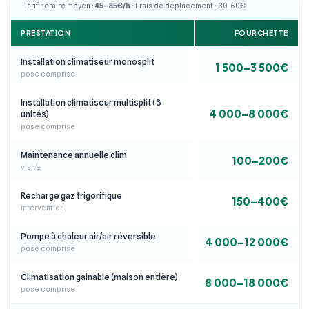
Tarif horaire moyen :
45–85€/h
· Frais de déplacement : 30-60€
PRESTATION
FOURCHETTE
Installation climatiseur monosplit
1 500–3 500€
pose comprise
Installation climatiseur multisplit (3
4 000–8 000€
unités)
pose comprise
Maintenance annuelle clim
100–200€
visite
Recharge gaz frigorifique
150–400€
intervention
Pompe à chaleur air/air réversible
4 000–12 000€
pose comprise
Climatisation gainable (maison entière)
8 000–18 000€
pose comprise