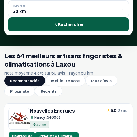
RAYON
Rechercher
Les 64 meilleurs artisans frigoristes &
climatisations à Laxou
Note moyenne 4.6/5 sur 50 avis
·
rayon 50 km
Recommandés
Meilleure note
Plus d'avis
Proximité
Récents
Nouvelles Energies
5.0
(3 avis)
Nancy (54000)
4.7 km
Chauffagiste
Frigoriste & Climatisa…