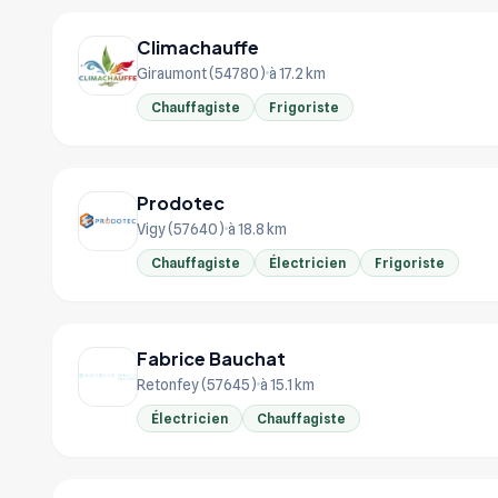
Climachauffe
Giraumont (54780)
à 17.2 km
Chauffagiste
Frigoriste
Prodotec
Vigy (57640)
à 18.8 km
Chauffagiste
Électricien
Frigoriste
Fabrice Bauchat
Retonfey (57645)
à 15.1 km
Électricien
Chauffagiste