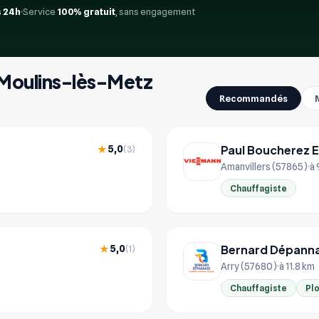
 24h
Service
100% gratuit
, sans engagement
à Moulins-lès-Metz
Recommandés
Paul Boucherez Et
5,0
★
(3)
Amanvillers (57865)
à 
Chauffagiste
Bernard Dépann
5,0
★
(1)
Arry (57680)
à 11.8 km
Chauffagiste
Pl