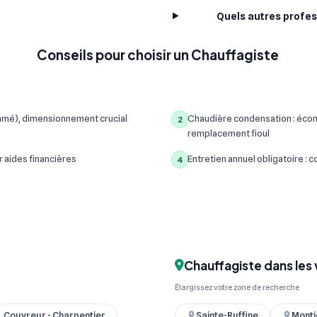
Quels autres profes
Conseils pour choisir un Chauffagiste
mmé), dimensionnement crucial
Chaudière condensation : écon
2
remplacement fioul
r aides financières
Entretien annuel obligatoire :
4
Chauffagiste dans les 
Élargissez votre zone de recherche
Couvreur - Charpentier
Sainte-Ruffine
Monti