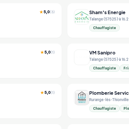
Sham's Energie
5,0
★
(3)
Talange (57525)
à 16.
Chauffagiste
VM Sanipro
5,0
★
(1)
Talange (57525)
à 16.
Chauffagiste
Fri
Plomberie Servic
5,0
★
(1)
Rurange-lès-Thionville
Chauffagiste
Pl