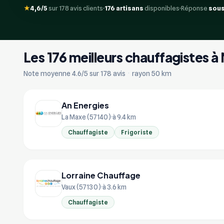
★
4,6/5
sur 178 avis clients
176 artisans
disponibles
Réponse
sous
Les 176 meilleurs chauffagistes 
Note moyenne 4.6/5 sur 178 avis
·
rayon 50 km
An Energies
La Maxe (57140)
à 9.4 km
Chauffagiste
Frigoriste
Lorraine Chauffage
Vaux (57130)
à 3.6 km
Chauffagiste