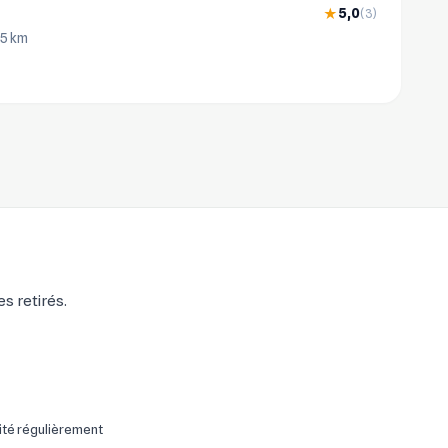
5,0
★
(3)
.5 km
s retirés.
ité régulièrement