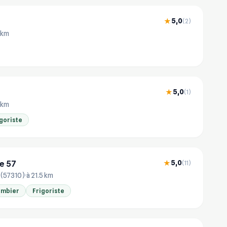
5,0
★
(2)
2 km
5,0
★
(1)
2 km
goriste
e 57
5,0
★
(11)
 (57310)
à 21.5 km
ombier
Frigoriste