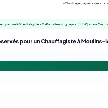
Chauffage qui peine à monter
ment par une PAC est éligible à MaPrimeRénov' (jusqu'à 5000€) et aux Certif
bservés pour un Chauffagiste à Moulins-