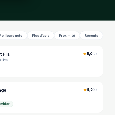
Meilleure note
Plus d'avis
Proximité
Récents
 Fils
5,0
★
(2)
9.1 km
age
5,0
★
(4)
ombier