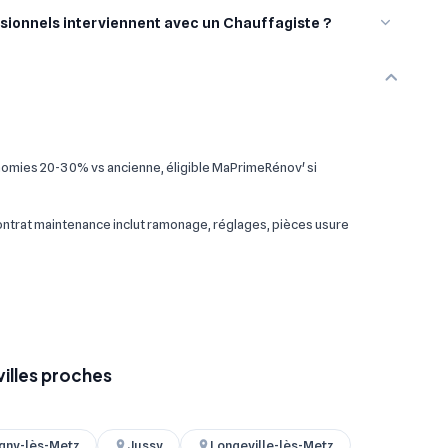
sionnels interviennent avec un Chauffagiste ?
omies 20-30% vs ancienne, éligible MaPrimeRénov' si
 contrat maintenance inclut ramonage, réglages, pièces usure
villes proches
gny-lès-Metz
Jussy
Longeville-lès-Metz