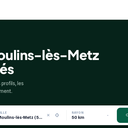
oulins-lès-Metz
iés
profils, les
ement.
ILLE
RAYON