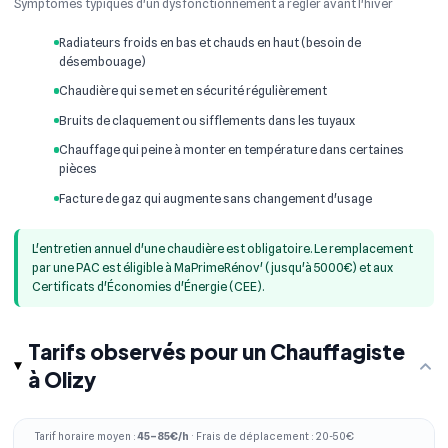
Symptômes typiques d'un dysfonctionnement à régler avant l'hiver
Radiateurs froids en bas et chauds en haut (besoin de
désembouage)
Chaudière qui se met en sécurité régulièrement
Bruits de claquement ou sifflements dans les tuyaux
Chauffage qui peine à monter en température dans certaines
pièces
Facture de gaz qui augmente sans changement d'usage
L'entretien annuel d'une chaudière est obligatoire. Le remplacement
par une PAC est éligible à MaPrimeRénov' (jusqu'à 5000€) et aux
Certificats d'Économies d'Énergie (CEE).
Tarifs observés pour un Chauffagiste
à Olizy
Tarif horaire moyen :
45–85€/h
· Frais de déplacement : 20-50€