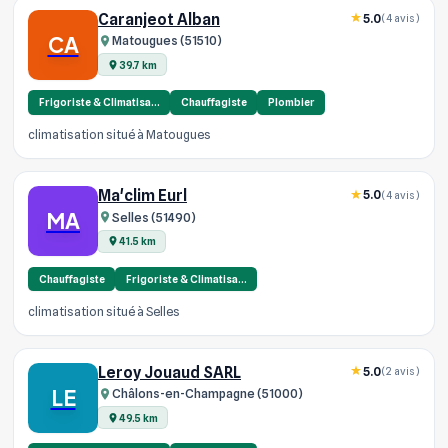
Caranjeot Alban
5.0
(4 avis)
CA
Matougues (51510)
39.7 km
Frigoriste & Climatisa…
Chauffagiste
Plombier
climatisation situé à Matougues
Ma'clim Eurl
5.0
(4 avis)
MA
Selles (51490)
41.5 km
Chauffagiste
Frigoriste & Climatisa…
climatisation situé à Selles
Leroy Jouaud SARL
5.0
(2 avis)
LE
Châlons-en-Champagne (51000)
49.5 km