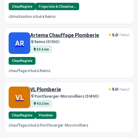
Chauffagiste
Frigoriste & Climatisa…
climatisation situé à Reims
Artema Chauffage Plomberie
5.0
(7 avis)
AR
Reims (51100)
23.6 km
Chauffagiste
chauffage situé à Reims
VL Plomberie
5.0
(7 avis)
VL
Pontfaverger-Moronvilliers (51490)
43.2 km
Chauffagiste
Plombier
chauffage situé à Pontfaverger-Moronvilliers