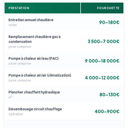
PRESTATION
FOURCHETTE
Entretien annuel chaudière
90–180€
visite
Remplacement chaudière gaz à
3 500–7 000€
condensation
pose comprise
Pompe à chaleur air/eau (PAC)
9 000–18 000€
pose comprise
Pompe à chaleur air/air (climatisation)
4 000–12 000€
pose comprise
Plancher chauffant hydraulique
80–130€
m²
Désembouage circuit chauffage
400–900€
opération