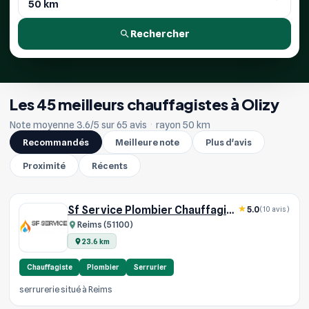
Rechercher
Les 45 meilleurs chauffagistes à Olizy
Note moyenne 3.6/5 sur 65 avis
·
rayon 50 km
Recommandés
Meilleure note
Plus d'avis
Proximité
Récents
Sf Service Plombier Chauffagiste
5.0
(10 avis)
Reims (51100)
23.6 km
Chauffagiste
Plombier
Serrurier
serrurerie situé à Reims