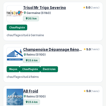
Trisol Mr Trigo Severino
5.0
(2 avis)
Germaine (51160)
20.1 km
Chauffagiste
chauffage situé à Germaine
Champenoise Dépannage Rénovation
5.0
(1 avis)
Reims (51100)
23.6 km
Maçon
Chauffagiste
Électricien
chauffage situé à Reims
AB Froid
5.0
(1 avis)
Reims (51100)
23.6 km