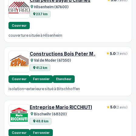
Charpente Bayard Charles
Hilsenheim (67600)
23.7 km
Couvreur
couverture située à Hilsenheim
Constructions Bois Peter M .
5.0
(3 avis)
Val de Moder (67350)
41.2 km
Couvreur
Ferronnier
Etancheur
isolation+exterieure situé à Bitschhoffen
Entreprise Mario RICCHIUTI
5.0
(2 avis)
Bischwihr (68320)
48.8 km
Couvreur
Ferronnier