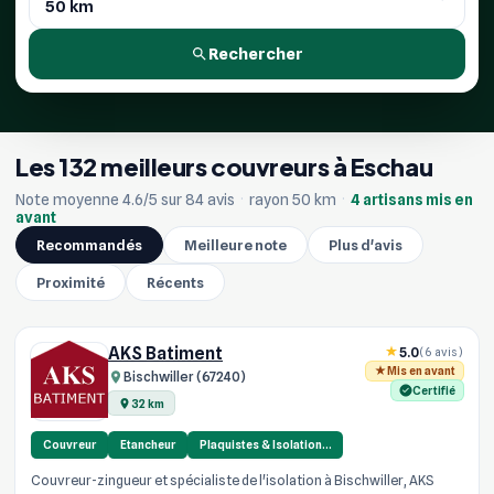
Rechercher
Les 132 meilleurs couvreurs à Eschau
Note moyenne 4.6/5 sur 84 avis
·
rayon 50 km
·
4 artisans mis en
avant
Recommandés
Meilleure note
Plus d'avis
Proximité
Récents
AKS Batiment
5.0
(6 avis)
Mis en avant
Bischwiller (67240)
Certifié
32 km
Couvreur
Etancheur
Plaquistes & Isolation…
Couvreur-zingueur et spécialiste de l'isolation à Bischwiller, AKS