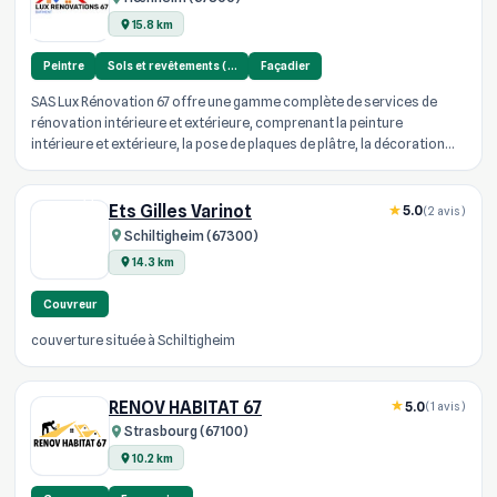
15.8 km
Peintre
Sols et revêtements (…
Façadier
SAS Lux Rénovation 67 offre une gamme complète de services de
rénovation intérieure et extérieure, comprenant la peinture
intérieure et extérieure, la pose de plaques de plâtre, la décoration
peinture...
Ets Gilles Varinot
5.0
(2 avis)
Schiltigheim (67300)
14.3 km
Couvreur
couverture située à Schiltigheim
RENOV HABITAT 67
5.0
(1 avis)
Strasbourg (67100)
10.2 km