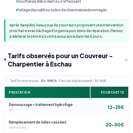
Gouttières débordent ou s'affaissent
Faîtage descellé ou solins de cheminée endommagés
Après tempête, beaucoup de couvreurs proposent une intervention
prioritaire avec bâchage d'urgence puis devis de réparation. Pensez
à déclarer le sinistre à votre assurance dans les 5 jours.
Tarifs observés pour un Couvreur -
Charpentier à Eschau
Tarif horaire moyen :
50–90€/h
· Frais de déplacement : 30-80€
PRESTATION
FOURCHETTE
Démoussage + traitement hydrofuge
12–25€
m²
Remplacement de tuiles cassées
20–50€
tuile posée