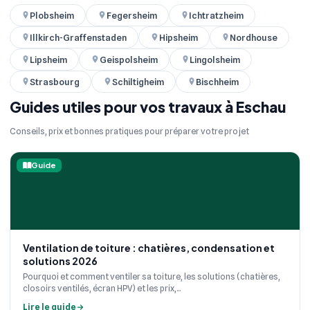
Plobsheim
Fegersheim
Ichtratzheim
Illkirch-Graffenstaden
Hipsheim
Nordhouse
Lipsheim
Geispolsheim
Lingolsheim
Strasbourg
Schiltigheim
Bischheim
Guides utiles pour vos travaux à Eschau
Conseils, prix et bonnes pratiques pour préparer votre projet
Guide
Ventilation de toiture : chatières, condensation et
solutions 2026
Pourquoi et comment ventiler sa toiture, les solutions (chatières,
closoirs ventilés, écran HPV) et les prix,...
Lire le guide