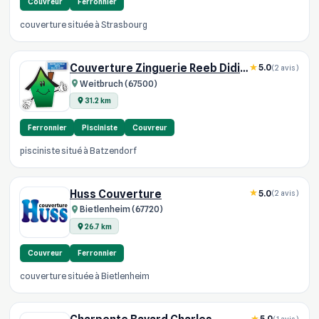
Couvreur
Ferronnier
couverture située à Strasbourg
Couverture Zinguerie Reeb Didier
5.0
(2 avis)
Weitbruch (67500)
31.2 km
Ferronnier
Pisciniste
Couvreur
pisciniste situé à Batzendorf
Huss Couverture
5.0
(2 avis)
Bietlenheim (67720)
26.7 km
Couvreur
Ferronnier
couverture située à Bietlenheim
5.0
(1 avis)