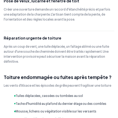
Pose de Velux, lucarne et fenêtre de toit
Créer une ouverture demande un raccord d'étanchéité précis et parfois
une adaptation de la charpente. L'artisan tient compte de la pente, de
l'orientation et des règles locales avant la pose.
Réparation urgente de toiture
Après un coup de vent, une tuile déplacée, un faîtage abîmé ou une fuite
autour d'une souche de cheminée doivent être traités rapidement. Une
intervention provisoire peut sécuriser la maison avant la réparation
définitive.
Toiture endommagée ou fuites après tempête ?
Les vents d'Alsace et les épisodes de grêle peuvent fragiliser une toiture
Tuiles déplacées, cassées ou tombées au sol
Tache d'humidité au plafond du dernier étage ou des combles
Mousse, lichens ou végétation visible sur les versants