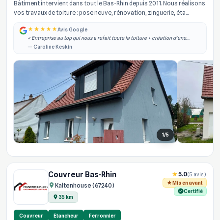
Bâtiment intervient dans tout le Bas-Rhin depuis 2011. Nous réalisons
vos travaux de toiture : pose neuve, rénovation, zinguerie, éta...
Avis Google
« Entreprise au top qui nous a refait toute la toiture + création d'une
lucarne. Equipe à l'écoute, travail professionnel et soigné ! Je
— Caroline Keskin
recommande à 100% »
1/5
Couvreur Bas-Rhin
5.0
(5 avis)
Mis en avant
Kaltenhouse (67240)
Certifié
35 km
Couvreur
Etancheur
Ferronnier