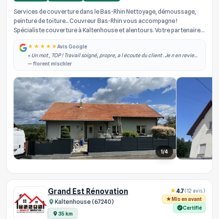
Services de couverture dans le Bas-Rhin Nettoyage, démoussage,
peinture de toiture... Couvreur Bas-Rhin vous accompagne !
Spécialiste couverture à Kaltenhouse et alentours. Votre partenaire
de confian...
Avis Google
« Un mot , TOP ! Travail soigné, propre, a l écoute du client . Je n en reviens
toujours pas du travail effectué sur ma toiture. Je recommande vivement
— florent mischler
! »
1/4
Grand Est Rénovation
4.7
(12 avis)
Mis en avant
Kaltenhouse (67240)
Certifié
35 km