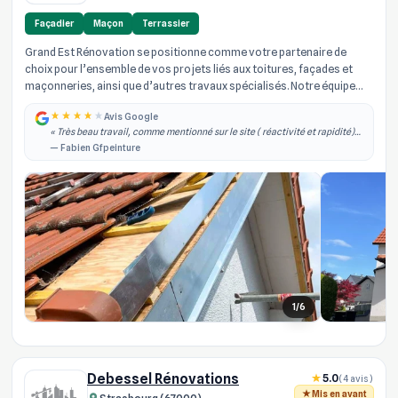
Façadier
Maçon
Terrassier
Grand Est Rénovation se positionne comme votre partenaire de
choix pour l’ensemble de vos projets liés aux toitures, façades et
maçonneries, ainsi que d’autres travaux spécialisés. Notre équipe
d’arti...
Avis Google
« Très beau travail, comme mentionné sur le site ( réactivité et rapidité)
effectivement je les ai contacté dans la semaine qui à suivi j'ai obtenu un
— Fabien Gfpeinture
rdv, il est... »
1/6
Debessel Rénovations
5.0
(4 avis)
Mis en avant