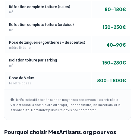
Réfection complète toiture (tuiles)
80–180€
m²
Réfection complète toiture (ardoise)
130–250€
m²
Pose de zinguerie (gouttières + descentes)
40–90€
mètre linéaire
Isolation toiture par sarking
150–280€
m²
Pose de Velux
800–1 800€
fenêtre posée
Tarifs indicatifs basés sur des moyennes observées. Les prix réels
varient selon la complexité du projet, l'accessibilité, les matériaux et la
saisonnalité. Demandez plusieurs devis pour comparer.
Pourquoi choisir MesArtisans.org pour vos