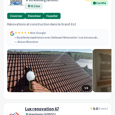
Strasbourg (67000)
Certifié
10.2 km
Couvreur
Etancheur
Façadier
Rénovations et construction dans le Grand-Est
Avis Google
« Excellente expérience avec Debessel Rénovation ! Les travaux de
rénovation intérieure ont été réalisés rapidement, dans les délais
— Alison Mouchon
annoncés et avec un grand pro... »
1/4
Lux renovation 67
5.0
(5 avis)
Hœnheim (67800)