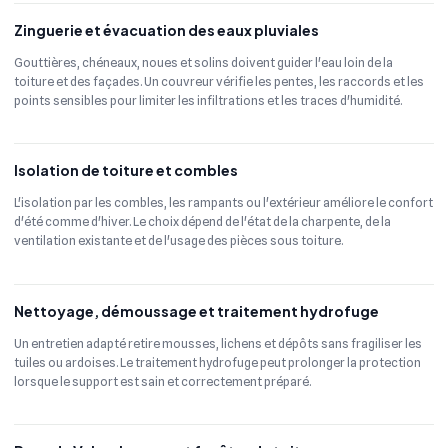
Zinguerie et évacuation des eaux pluviales
Gouttières, chéneaux, noues et solins doivent guider l'eau loin de la
toiture et des façades. Un couvreur vérifie les pentes, les raccords et les
points sensibles pour limiter les infiltrations et les traces d'humidité.
Isolation de toiture et combles
L'isolation par les combles, les rampants ou l'extérieur améliore le confort
d'été comme d'hiver. Le choix dépend de l'état de la charpente, de la
ventilation existante et de l'usage des pièces sous toiture.
Nettoyage, démoussage et traitement hydrofuge
Un entretien adapté retire mousses, lichens et dépôts sans fragiliser les
tuiles ou ardoises. Le traitement hydrofuge peut prolonger la protection
lorsque le support est sain et correctement préparé.